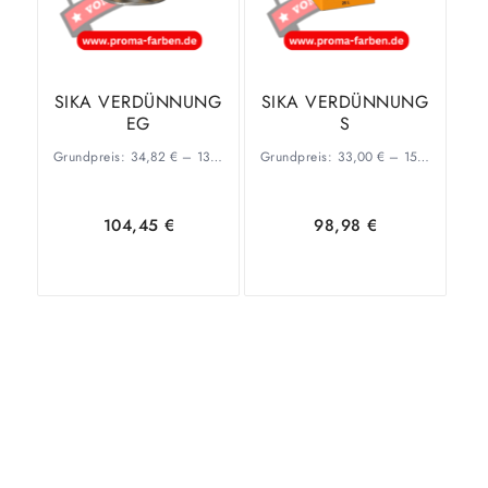
SIKA VERDÜNNUNG
SIKA VERDÜNNUNG
EG
S
Grundpreis:
34,82
€
–
13,20
€
/
l
Grundpreis:
33,00
€
–
15,95
€
/
l
104,45
€
98,98
€
Ausführung
Ausführung
wählen
wählen