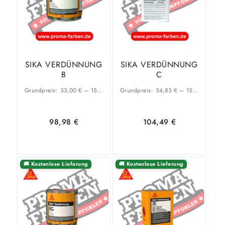
SIKA VERDÜNNUNG
SIKA VERDÜNNUNG
B
C
Grundpreis:
33,00
€
–
15,95
€
/
l
Grundpreis:
34,83
€
–
15,84
€
/
l
98,98
€
104,49
€
🚚 Kostenlose Lieferung
🚚 Kostenlose Lieferung
Ausführung
Ausführung
wählen
wählen