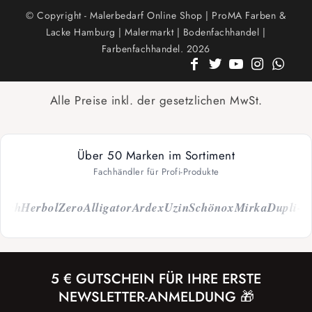
© Copyright - Malerbedarf Online Shop | ProMA Farben &
Lacke Hamburg | Malermarkt | Bodenfachhandel |
Farbenfachhandel. 2026
Alle Preise inkl. der gesetzlichen MwSt.
Über 50 Marken im Sortiment
Fachhändler für Profi-Produkte
ch
Herbol
Zero
Alligator
Ardex
Uzin
Schönox
Mirka
Dupli-Col
5 € GUTSCHEIN FÜR IHRE ERSTE
NEWSLETTER-ANMELDUNG 🎁