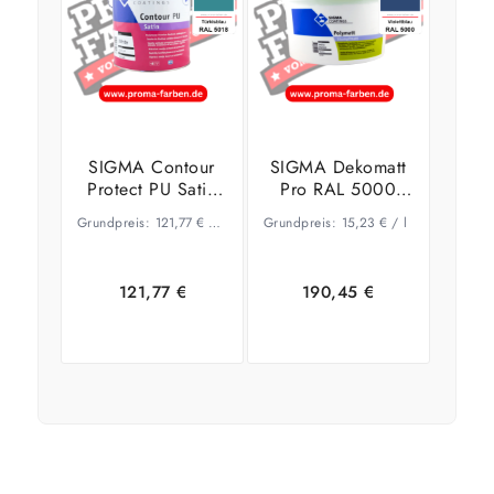
SIGMA Contour
SIGMA Dekomatt
Protect PU Satin
Pro RAL 5000
RAL 5018
Violettblau
Grundpreis:
121,77
€
–
105,04
Grundpreis:
€
/
l
15,23
€
/
l
Türkisblau
121,77
€
190,45
€
Ausführung
Ausführung
wählen
wählen