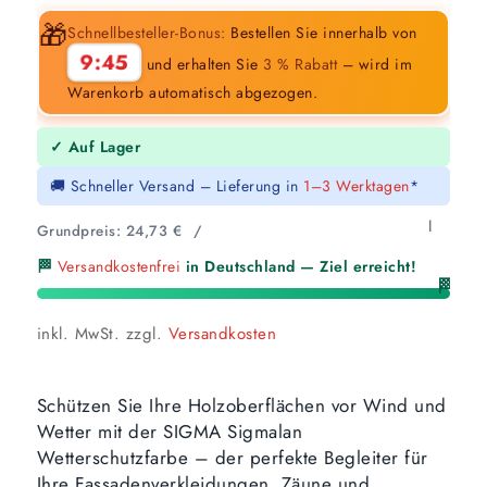
🎁
Schnellbesteller-Bonus:
Bestellen Sie innerhalb von
9:44
und erhalten Sie
3 % Rabatt
– wird im
Warenkorb automatisch abgezogen.
✓ Auf Lager
🚚 Schneller Versand – Lieferung in
1–3 Werktagen
*
l
Grundpreis:
24,73
€
/
🏁
Versandkostenfrei
in Deutschland — Ziel erreicht!
🏁
inkl. MwSt.
zzgl.
Versandkosten
Schützen Sie Ihre Holzoberflächen vor Wind und
Wetter mit der SIGMA Sigmalan
Wetterschutzfarbe – der perfekte Begleiter für
Ihre Fassadenverkleidungen, Zäune und