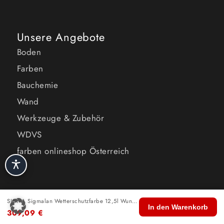
Unsere Angebote
Boden
Farben
Bauchemie
Wand
Werkzeuge & Zubehör
WDVS
farben onlineshop Österreich
SIGMA Sigmalan Wetterschutzfarbe 12,5l Wunschfarbton
🏠
🛍️
🔍
🛒
👤
In den Warenkorb
309,09
€
Start
Shop
Suche
Warenkorb
Konto
Pay