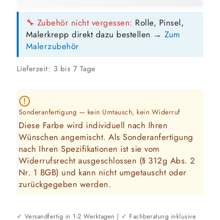
GEBINDE-REICHWEITE IM ÜBERBLICK
🔧 Zubehör nicht vergessen:
Rolle, Pinsel,
12,5 Liter
Malerkrepp direkt dazu bestellen →
Zum
89 m²
bis ca.
Malerzubehör
1 Anstrich
45 m²
bis ca.
2 Anstriche
Lieferzeit:
3 bis 7 Tage
📏 Ihre Fläche
Sonderanfertigung — kein Umtausch, kein Widerruf
m²
Diese Farbe wird individuell nach Ihren
Wünschen angemischt. Als Sonderanfertigung
🎨 Jetziger Zustand
nach Ihren Spezifikationen ist sie vom
Widerrufsrecht ausgeschlossen (§ 312g Abs. 2
Farbig / dunkel
Nr. 1 BGB) und kann
nicht umgetauscht oder
2 Anstriche empfohlen
zurückgegeben
werden.
Weiß / hell
✓ Versandfertig in 1-2 Werktagen | ✓ Fachberatung inklusive
1 Anstrich reicht meist