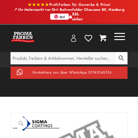
★★★★★
Profi-Farben für Gewerbe & Privat
📍 Ihr Malermarkt vor Ort: Bahrenfelder Chaussee 80, Hamburg
SSL
sicher
Kontaktiere uns über WhatsApp 01743145316