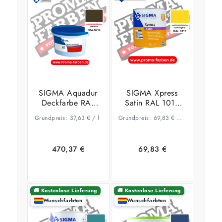
SIGMA Aquadur
SIGMA Xpress
Deckfarbe RAL
Satin RAL 1017
6014 Gelboliv
Safrangelb
Grundpreis:
37,63
€
/
l
Grundpreis:
69,83
€
–
73,41
€
/
l
470,37
€
69,83
€
🚚 Kostenlose Lieferung
🚚 Kostenlose Lieferung
Wunschfarbton
Wunschfarbton
Ausführung
Ausführung
wählen
wählen