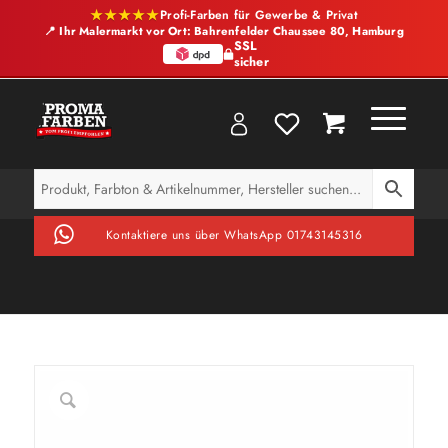
★★★★★
Profi-Farben für Gewerbe & Privat
📍 Ihr Malermarkt vor Ort: Bahrenfelder Chaussee 80, Hamburg
SSL
sicher
Kontaktiere uns über WhatsApp 01743145316