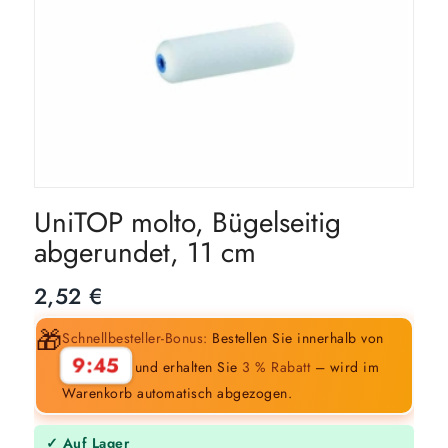
UniTOP molto, Bügelseitig
abgerundet, 11 cm
2,52
€
🎁
Schnellbesteller-Bonus:
Bestellen Sie innerhalb von
9:44
und erhalten Sie
3 % Rabatt
– wird im
Warenkorb automatisch abgezogen.
✓ Auf Lager