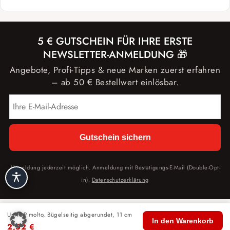
5 € GUTSCHEIN FÜR IHRE ERSTE
NEWSLETTER-ANMELDUNG 🎁
Angebote, Profi-Tipps & neue Marken zuerst erfahren
– ab 50 € Bestellwert einlösbar.
Gutschein sichern
Abmeldung jederzeit möglich. Anmeldung mit Bestätigungs-E-Mail (Double-Opt-
in).
Datenschutzerklärung
UniTOP molto, Bügelseitig abgerundet, 11 cm
🏠
🛍️
🔍
🛒
👤
In den Warenkorb
2,52
€
Start
Shop
Suche
Warenkorb
Konto