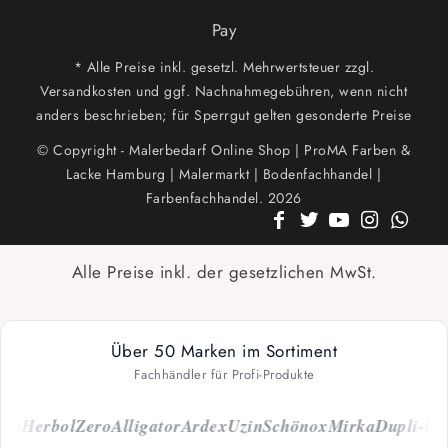
Pay
* Alle Preise inkl. gesetzl. Mehrwertsteuer zzgl.
Versandkosten und ggf. Nachnahmegebühren, wenn nicht
anders beschrieben; für Sperrgut gelten gesonderte Preise
© Copyright - Malerbedarf Online Shop | ProMA Farben &
Lacke Hamburg | Malermarkt | Bodenfachhandel |
Farbenfachhandel. 2026
Alle Preise inkl. der gesetzlichen MwSt.
Über 50 Marken im Sortiment
Fachhändler für Profi-Produkte
h
Herbol
Zero
Alligator
Ardex
Uzin
Schönox
Mirka
Dupli-Colo