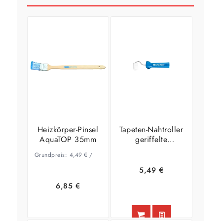
Heizkörper-Pinsel
Tapeten-Nahtroller
AquaTOP 35mm
geriffelte
Tonnenform
Grundpreis:
4,49
€
/
5,49
€
6,85
€
In den
Zeige