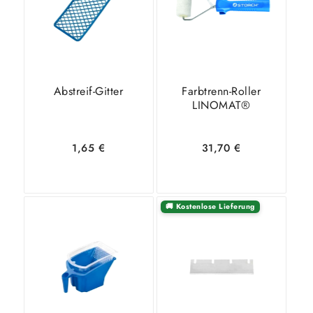
Abstreif-Gitter
Farbtrenn-Roller
LINOMAT®
1,65
€
31,70
€
🚚 Kostenlose Lieferung
In den
Zeige
In den
Zeige
Warenkorb
Details
Warenkorb
Details