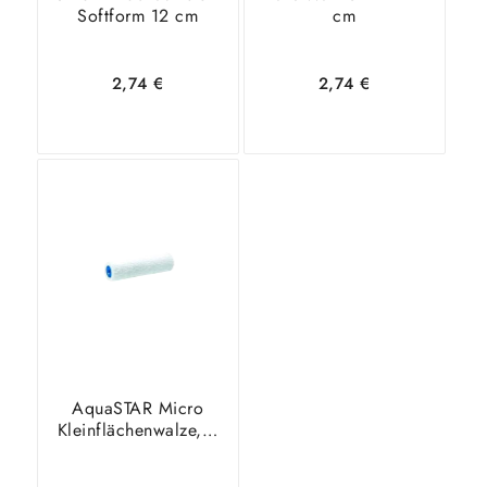
Softform 12 cm
cm
2,74
€
2,74
€
In den
Zeige
In den
Zeige
Warenkorb
Details
Warenkorb
Details
AquaSTAR Micro
Kleinflächenwalze, 5
mm Floorlänge, 10
cm