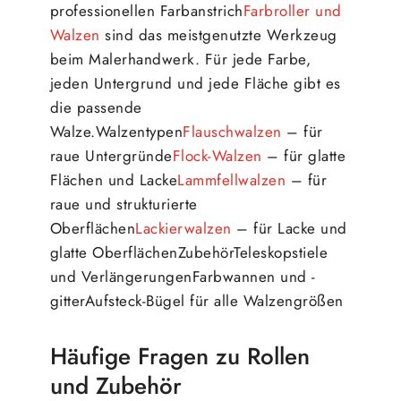
professionellen Farbanstrich
Farbroller und
Walzen
sind das meistgenutzte Werkzeug
beim Malerhandwerk. Für jede Farbe,
jeden Untergrund und jede Fläche gibt es
die passende
Walze.Walzentypen
Flauschwalzen
– für
raue Untergründe
Flock-Walzen
– für glatte
Flächen und Lacke
Lammfellwalzen
– für
raue und strukturierte
Oberflächen
Lackierwalzen
– für Lacke und
glatte OberflächenZubehörTeleskopstiele
und VerlängerungenFarbwannen und -
gitterAufsteck-Bügel für alle Walzengrößen
Häufige Fragen zu Rollen
und Zubehör