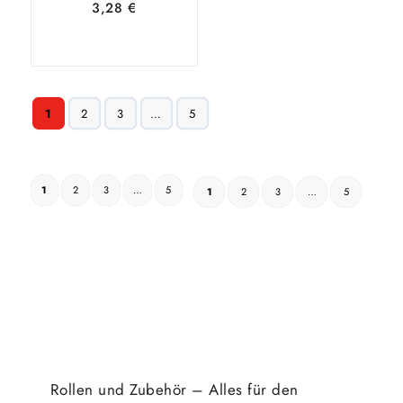
3,28
€
In den
Zeige
1
2
3
…
5
Warenkorb
Details
1
2
3
…
5
1
2
3
…
5
Rollen und Zubehör – Alles für den