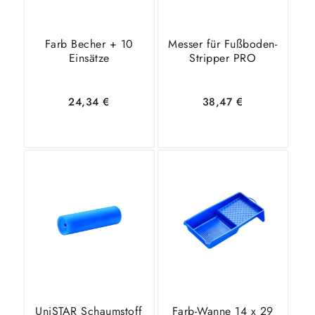
Farb Becher + 10
Messer für Fußboden-
Einsätze
Stripper PRO
24,34
€
38,47
€
In den
Zeige
In den
Zeige
Warenkorb
Details
Warenkorb
Details
UniSTAR Schaumstoff
Farb-Wanne 14 x 29