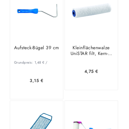
Warenkorb
Details
Warenkorb
Details
Aufsteck-Bügel 39 cm
Kleinflächenwalze
UniSTAR filt, Kern-Ø
16 mm
Grundpreis:
1,48
€
/
4,75
€
3,15
€
In den
Zeige
In den
Zeige
Warenkorb
Details
Warenkorb
Details