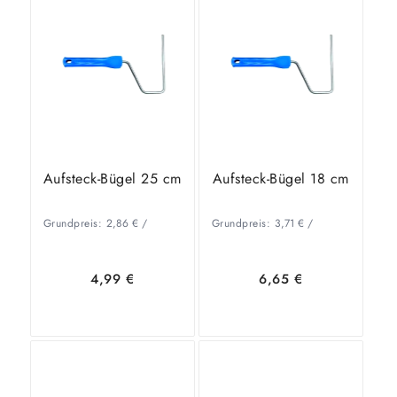
In den
Zeige
Warenkorb
Details
Warenkorb
Details
Aufsteck-Bügel 25 cm
Aufsteck-Bügel 18 cm
Grundpreis:
2,86
€
/
Grundpreis:
3,71
€
/
4,99
€
6,65
€
In den
Zeige
In den
Zeige