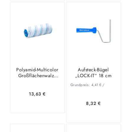
In den
Zeige
Zeige
Warenkorb
Details
Details
Polyamid-Multicolor
Aufsteck-Bügel
Großflächenwalze
„LOCK-IT“ 18 cm
12mm Floorlänge,
Grundpreis:
4,41
€
/
ungepolstert
13,63
€
8,32
€
In den
Zeige