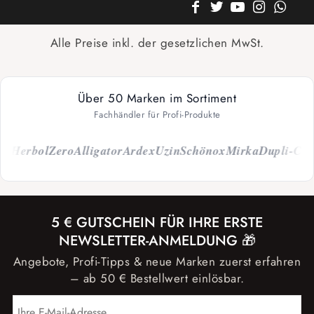
Alle Preise inkl. der gesetzlichen MwSt.
Über 50 Marken im Sortiment
Fachhändler für Profi-Produkte
Herbol
Zero
Alligator
Ardex
Uzin
Schönox
Mirka
Dupli-Color
C
5 € GUTSCHEIN FÜR IHRE ERSTE
NEWSLETTER-ANMELDUNG 🎁
Angebote, Profi-Tipps & neue Marken zuerst erfahren
– ab 50 € Bestellwert einlösbar.