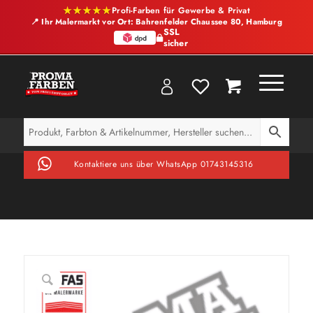
★★★★★
Profi-Farben für Gewerbe & Privat
📍 Ihr Malermarkt vor Ort: Bahrenfelder Chaussee 80, Hamburg
SSL
sicher
Kontaktiere uns über WhatsApp 01743145316