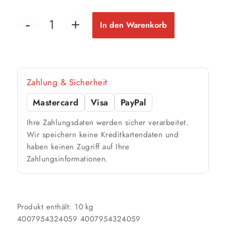
63 m²
bis ca.
1 Anstrich
31 m²
bis ca.
In den Warenkorb
2 Anstriche
📏 Ihre Fläche
Zahlung & Sicherheit
m²
Mastercard
Visa
PayPal
🎨 Jetziger Zustand
Ihre Zahlungsdaten werden sicher verarbeitet.
Farbig / dunkel
Wir speichern keine Kreditkartendaten und
haben keinen Zugriff auf Ihre
2 Anstriche empfohlen
Zahlungsinformationen.
Weiß / hell
1 Anstrich reicht meist
Produkt enthält: 10
kg
4007954324059
4007954324059
Werte sind Richtwerte und können je nach Untergrund und Werkzeug