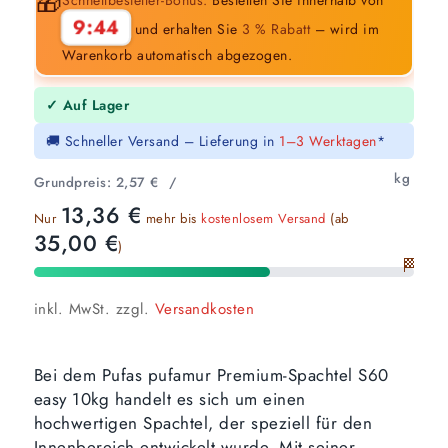
🎁
9:43
und erhalten Sie
3 % Rabatt
– wird im
Warenkorb automatisch abgezogen.
✓ Auf Lager
🚚 Schneller Versand – Lieferung in
1–3 Werktagen
*
kg
Grundpreis:
2,57
€
/
13,36
€
Nur
mehr bis
kostenlosem Versand
(ab
35,00
€
)
🏁
inkl. MwSt.
zzgl.
Versandkosten
Bei dem Pufas pufamur Premium-Spachtel S60
easy 10kg handelt es sich um einen
hochwertigen Spachtel, der speziell für den
Innenbereich entwickelt wurde. Mit seiner