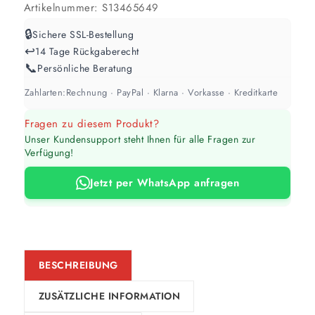
abweichen. Für 10 % Reserve wird automatisch aufgerundet.
Artikelnummer:
S13465649
🔒
Sichere SSL-Bestellung
↩️
14 Tage Rückgaberecht
📞
Persönliche Beratung
Zahlarten:
Rechnung · PayPal · Klarna · Vorkasse · Kreditkarte
Fragen zu diesem Produkt?
Unser Kundensupport steht Ihnen für alle Fragen zur
Verfügung!
Jetzt per WhatsApp anfragen
BESCHREIBUNG
ZUSÄTZLICHE INFORMATION