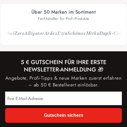
Über 50 Marken im Sortiment
Fachhändler für Profi-Produkte
bol
Zero
Alligator
Ardex
Uzin
Schönox
Mirka
Dupli-Color
Cap
5 € GUTSCHEIN FÜR IHRE ERSTE
NEWSLETTER-ANMELDUNG 🎁
Angebote, Profi-Tipps & neue Marken zuerst erfahren
– ab 50 € Bestellwert einlösbar.
Gutschein sichern