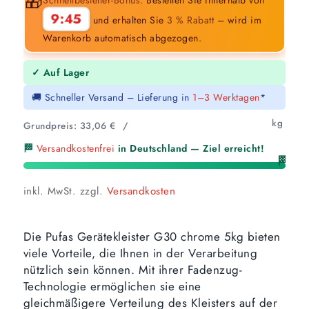
🎁
9:44
und erhalten Sie
3 % Rabatt
– wird im
Warenkorb automatisch abgezogen.
✓ Auf Lager
🚚 Schneller Versand – Lieferung in
1–3 Werktagen
*
kg
Grundpreis:
33,06
€
/
🏁
Versandkostenfrei
in Deutschland — Ziel erreicht!
🏁
inkl. MwSt.
zzgl.
Versandkosten
Die Pufas Gerätekleister G30 chrome 5kg bieten
viele Vorteile, die Ihnen in der Verarbeitung
nützlich sein können. Mit ihrer Fadenzug-
Technologie ermöglichen sie eine
gleichmäßigere Verteilung des Kleisters auf der