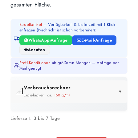
gesamten Fläche.
Bestellartikel
– Verfügbarkeit & Lieferzeit mit 1 Klick
anfragen (Nachricht ist schon vorbereitet):
WhatsApp-Anfrage
E-Mail-Anfrage
Anrufen
Profi-Konditionen
ab größeren Mengen – Anfrage per
Mail genügt
Verbrauchsrechner
📐
▼
Ergiebigkeit: ca.
160 g/m²
GEBINDE-REICHWEITE IM ÜBERBLICK
Lieferzeit:
3 bis 7 Tage
5 kg
31 m²
bis ca.
1 Anstrich