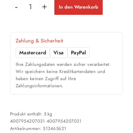
16 m²
bis ca.
In den Warenkorb
2 Anstriche
📏 Ihre Fläche
Zahlung & Sicherheit
m²
Mastercard
Visa
PayPal
🎨 Jetziger Zustand
Ihre Zahlungsdaten werden sicher verarbeitet.
Farbig / dunkel
Wir speichern keine Kreditkartendaten und
haben keinen Zugriff auf Ihre
2 Anstriche empfohlen
Zahlungsinformationen.
Weiß / hell
1 Anstrich reicht meist
Produkt enthält: 5
kg
4007954207031
4007954207031
Werte sind Richtwerte und können je nach Untergrund und Werkzeug
abweichen. Für 10 % Reserve wird automatisch aufgerundet.
Artikelnummer:
S13465621