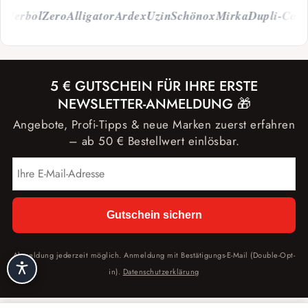
erbol
Zero
Alligator
Ardex
Uzin
Schönox
Mirka
Dupli-Color
Ca
5 € GUTSCHEIN FÜR IHRE ERSTE
NEWSLETTER-ANMELDUNG 🎁
Angebote, Profi-Tipps & neue Marken zuerst erfahren
– ab 50 € Bestellwert einlösbar.
Gutschein sichern
Abmeldung jederzeit möglich. Anmeldung mit Bestätigungs-E-Mail (Double-Opt-
in).
Datenschutzerklärung