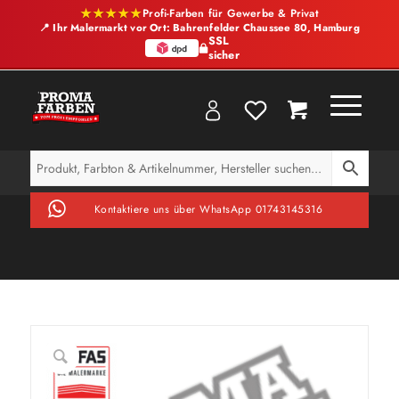
★★★★★
Profi-Farben für Gewerbe & Privat
📍 Ihr Malermarkt vor Ort: Bahrenfelder Chaussee 80, Hamburg
SSL
sicher
Kontaktiere uns über WhatsApp 01743145316