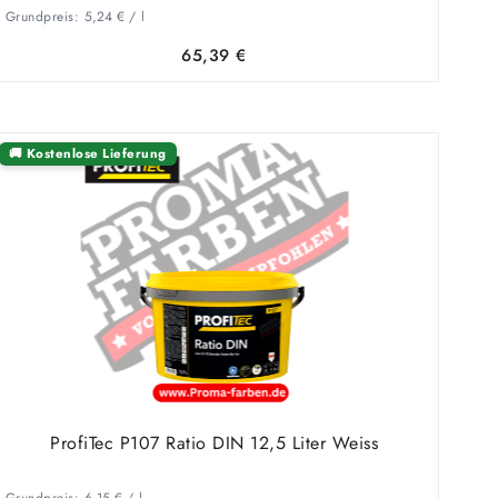
Grundpreis:
5,24
€
/
l
65,39
€
🚚 Kostenlose Lieferung
ProfiTec P107 Ratio DIN 12,5 Liter Weiss
Grundpreis:
6,15
€
/
l