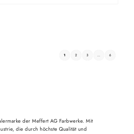
1
2
3
…
6
lermarke der Meffert AG Farbwerke. Mit
strie, die durch höchste Qualität und