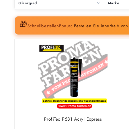
Glanzgrad
Marke
🎁
Schnellbesteller-Bonus:
Bestellen Sie innerhalb vo
ProfiTec P581 Acryl Express