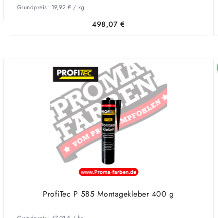
AIRLESS VI 25 KG
Grundpreis:
19,92
€
/
kg
498,07
€
ProfiTec P 585 Montagekleber 400 g
Grundpreis:
47,01
€
/
kg