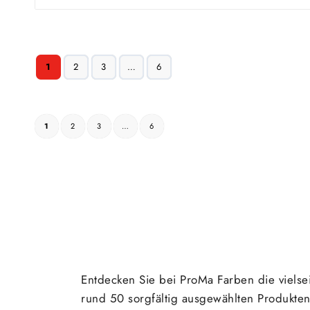
1
2
3
…
6
1
2
3
…
6
Entdecken Sie bei ProMa Farben die vielse
rund 50 sorgfältig ausgewählten Produkten 