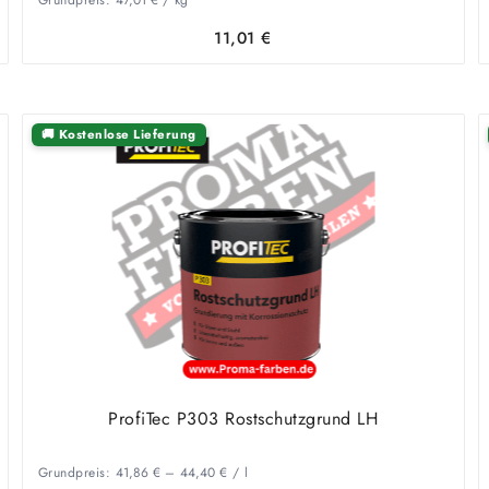
11,01
€
🚚 Kostenlose Lieferung
ProfiTec P303 Rostschutzgrund LH
Grundpreis:
41,86
€
–
44,40
€
/
l