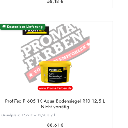
58,18
€
🚚 Kostenlose Lieferung
ProfiTec P 605 1K Aqua Bodensiegel R10 12,5 L
Nicht vorrätig
Grundpreis:
17,72
€
–
15,20
€
/
l
88,61
€