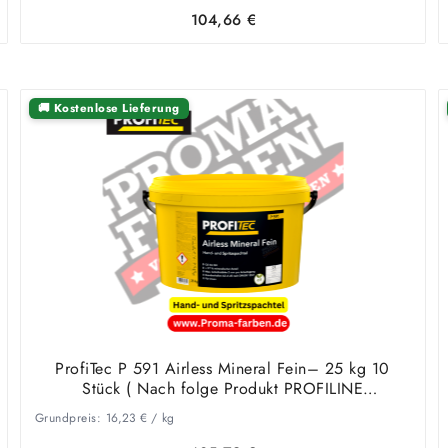
r
104,66
€
🚚 Kostenlose Lieferung
ProfiTec P 591 Airless Mineral Fein– 25 kg 10
Stück ( Nach folge Produkt PROFILINE
SPACHTELMASSE-AIRLESS VI 25 KG)
Grundpreis:
16,23
€
/
kg