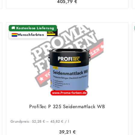
405,79
€
🚚 Kostenlose Lieferung
Wunschfarbton
ProfiTec P 325 Seidenmattlack WB
Grundpreis:
52,28
€
–
45,82
€
/
l
39,21
€