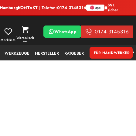
SSL
, Hamburg
KONTAKT
| Telefon:
0174 3145316
sicher
0174 3145316
WhatsApp
Warenkorb
Merkliste
leer
FÜR HANDWERKER
WERKZEUGE
HERSTELLER
RATGEBER