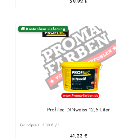
39,92
€
🚚 Kostenlose Lieferung
ProfiTec DINweiss 12,5 Liter
Grundpreis:
3,30
€
/
l
41,23
€