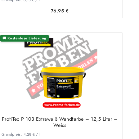
76,95
€
🚚 Kostenlose Lieferung
ProfiTec P 103 Extraweiß Wandfarbe – 12,5 Liter –
Weiss
Grundpreis:
4,28
€
/
l