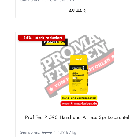
49,44
€
−24% · stark reduziert
ProfiTec P 590 Hand und Airless Spritzspachtel
Grundpreis:
1,57
€
1,19
€
/
kg