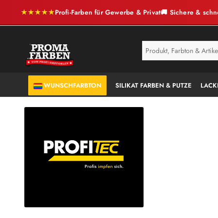
★★★★★
Profi-Farben für Gewerbe & Privat
🚚 Sichere & schn
SERVICE
ANTI-SCHIMMEL
WUNSCHFARBTON
SILIKAT FARBEN & PUTZE
LACK