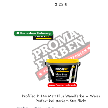
2,25
€
🚚 Kostenlose Lieferung
ProfiTec P 144 Matt Plus Wandfarbe – Weiss
Perfekt bei starkem Streiflicht
Grundpreis:
9,89
€
–
7,03
€
/
l