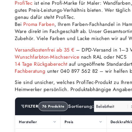
ProfiTec
ist eine Profi-Marke für Maler: Wandfarben
gutes Preis-Leistungs-Verhältnis bieten. Wer täglic
genau dafür steht ProfiTec.
Bei
Proma Farben
, Ihrem Farben-Fachhandel in Ham
Ware direkt im Fachgeschäft ab. Unser Gesamtsort
Zubehör. Viele Farben und Lacke mischen wir auf W
Versandkostenfrei ab 35 €
– DPD-Versand in 1–3 
Wunschfarbton-Mischservice
nach RAL oder NCS
14 Tage Rückgaberecht
auf ungeöffnete Standardart
Fachberatung
unter 040 897 562 82 – wir helfen b
Sie sind unsicher, welches ProfiTec-Produkt zu Ih
Heimwerker persönlich. Produktabhängige Angaben 
Sortierung:
FILTER
76 Produkte
Hersteller
Preis
Deckkraftkl