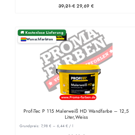
Ursprüngliche
Aktueller
39,21
€
29,69
€
Preis
Preis
war:
ist:
39,21 €
29,69 €.
🚚 Kostenlose Lieferung
Wunschfarbton
ProfiTec P 115 Malerweiß HD Wandfarbe – 12,5
Liter,Weiss
Grundpreis:
7,98
€
–
6,44
€
/
l