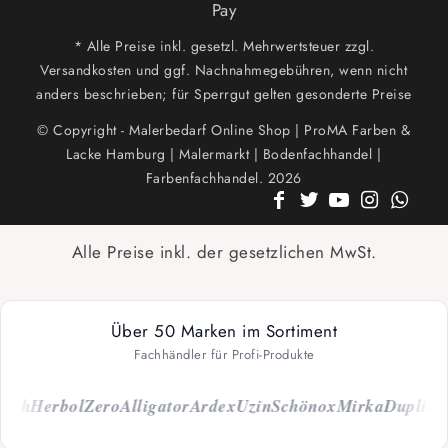
Pay
* Alle Preise inkl. gesetzl. Mehrwertsteuer zzgl.
Versandkosten und ggf. Nachnahmegebühren, wenn nicht
anders beschrieben; für Sperrgut gelten gesonderte Preise
© Copyright - Malerbedarf Online Shop | ProMA Farben &
Lacke Hamburg | Malermarkt | Bodenfachhandel |
Farbenfachhandel. 2026
Alle Preise inkl. der gesetzlichen MwSt.
Über 50 Marken im Sortiment
Fachhändler für Profi-Produkte
rch
Herbol
Zero
Alligator
Ardex
Uzin
Schönox
Mirka
Dupli-Co