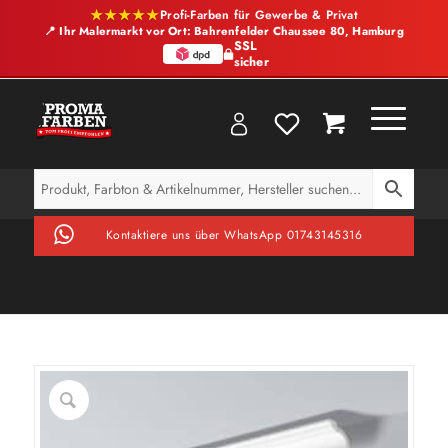
★★★★★
Profi-Farben für Gewerbe & Privat
📍 Ihr Malermarkt vor Ort: Bahrenfelder Chaussee 80, Hamburg
SSL
sicher
Kontaktiere uns über WhatsApp 01743145316