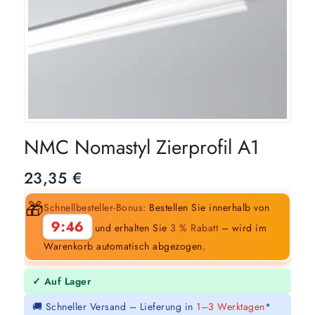
NMC Nomastyl Zierprofil A1
23,35
€
🎁
Schnellbesteller-Bonus:
Bestellen Sie innerhalb von
9:45
und erhalten Sie
3 % Rabatt
– wird im
Warenkorb automatisch abgezogen.
✓ Auf Lager
🚚 Schneller Versand – Lieferung in
1–3 Werktagen
*