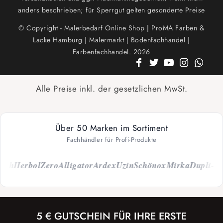
anders beschrieben; für Sperrgut gelten gesonderte Preise
© Copyright - Malerbedarf Online Shop | ProMA Farben &
Lacke Hamburg | Malermarkt | Bodenfachhandel |
Farbenfachhandel. 2026
Alle Preise inkl. der gesetzlichen MwSt.
Über 50 Marken im Sortiment
Fachhändler für Profi-Produkte
ch
Herbol
Zero
Alligator
Ardex
Uzin
Schönox
Mirka
Dupli-Col
5 € GUTSCHEIN FÜR IHRE ERSTE