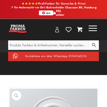
★★★★★
Profi-Farben für Gewerbe & Privat
📍 Ihr Malermarkt vor Ort: Bahrenfelder Chaussee 80, Hamburg
SSL
sicher
Kontaktiere uns über WhatsApp 01743145316