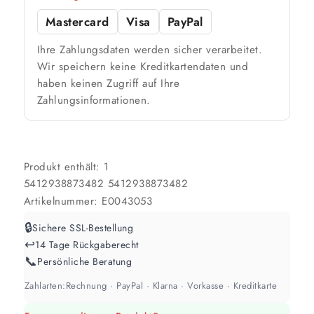
Werte sind Richtwerte und können je nach Untergrund und Werkzeug
abweichen. Für 10 % Reserve wird automatisch aufgerundet.
Mastercard
Visa
PayPal
Ihre Zahlungsdaten werden sicher verarbeitet.
Wir speichern keine Kreditkartendaten und
haben keinen Zugriff auf Ihre
Zahlungsinformationen.
Produkt enthält: 1
5412938873482
5412938873482
Artikelnummer:
E0043053
🔒
Sichere SSL-Bestellung
↩️
14 Tage Rückgaberecht
📞
Persönliche Beratung
Zahlarten:
Rechnung · PayPal · Klarna · Vorkasse · Kreditkarte