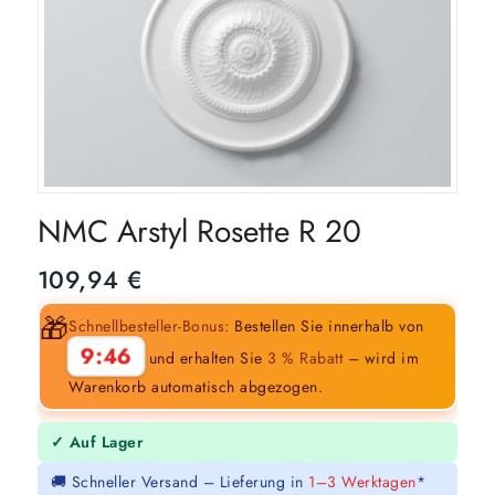
NMC Arstyl Rosette R 20
109,94
€
🎁
Schnellbesteller-Bonus:
Bestellen Sie innerhalb von
9:45
und erhalten Sie
3 % Rabatt
– wird im
Warenkorb automatisch abgezogen.
✓ Auf Lager
🚚 Schneller Versand – Lieferung in
1–3 Werktagen
*