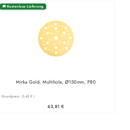
🚚 Kostenlose Lieferung
Mirka Gold, Multihole, Ø150mm, P80
Grundpreis:
0,45
€
/
63,81
€