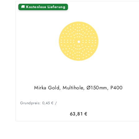
🚚 Kostenlose Lieferung
Mirka Gold, Multihole, Ø150mm, P400
Grundpreis:
0,45
€
/
63,81
€