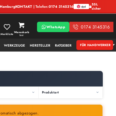
SSL
, Hamburg
KONTAKT
| Telefon:
0174 3145316
sicher
0174 3145316
WhatsApp
Warenkorb
Merkliste
leer
FÜR HANDWERKER
WERKZEUGE
HERSTELLER
RATGEBER
Produktart
tomatisch abgezogen.