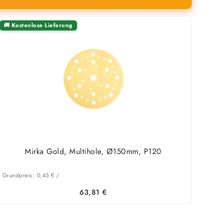
🚚 Kostenlose Lieferung
Mirka Gold, Multihole, Ø150mm, P120
Grundpreis:
0,45
€
/
63,81
€