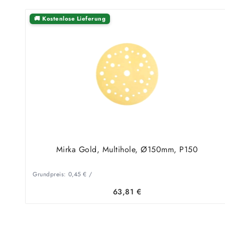
🚚 Kostenlose Lieferung
Mirka Gold, Multihole, Ø150mm, P150
Grundpreis:
0,45
€
/
63,81
€