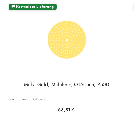
🚚 Kostenlose Lieferung
Mirka Gold, Multihole, Ø150mm, P500
Grundpreis:
0,45
€
/
63,81
€