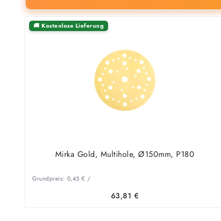
🚚 Kostenlose Lieferung
Mirka Gold, Multihole, Ø150mm, P180
Grundpreis:
0,45
€
/
63,81
€