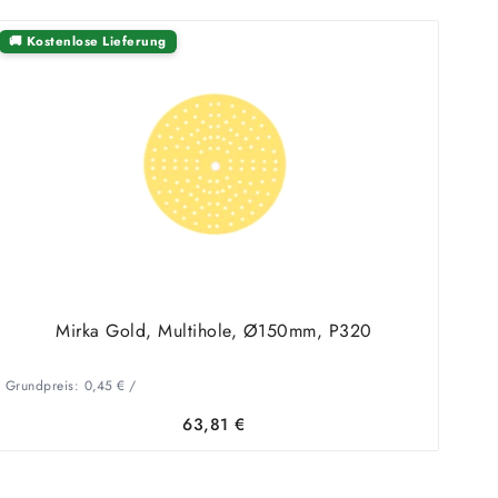
🚚 Kostenlose Lieferung
Mirka Gold, Multihole, Ø150mm, P320
Grundpreis:
0,45
€
/
63,81
€