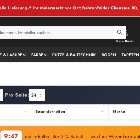
elle Lieferung
📍 Ihr Malermarkt vor Ort: Bahrenfelder Chaussee 80
Mein Konto
E & LASUREN
FARBEN
PUTZE & BAUTECHNIK
BODEN
TAPETEN
Pro Seite:
Besonderheiten
Marke
9:45
n
und erhalten Sie
3 % Rabatt
– wird im Warenkorb au