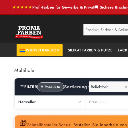
★★★★★
Profi-Farben für Gewerbe & Privat
🚚 Sichere & schn
SERVICE
ANTI-SCHIMMEL
WUNSCHFARBTON
SILIKAT FARBEN & PUTZE
LACK
Multihole
Sortierung:
FILTER
9 Produkte
Hersteller
Preis
🎁
Schnellbesteller-Bonus:
Bestellen Sie innerhalb vo