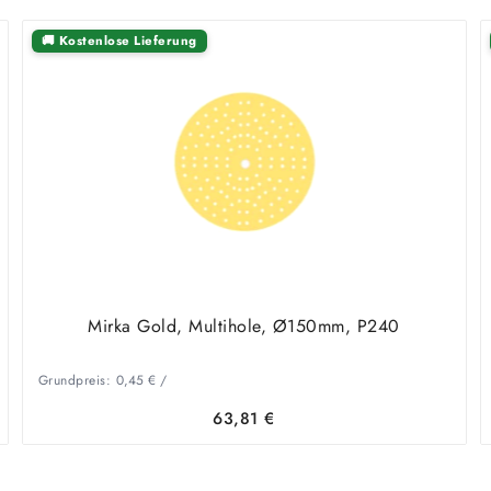
🚚 Kostenlose Lieferung
Mirka Gold, Multihole, Ø150mm, P240
Grundpreis:
0,45
€
/
63,81
€