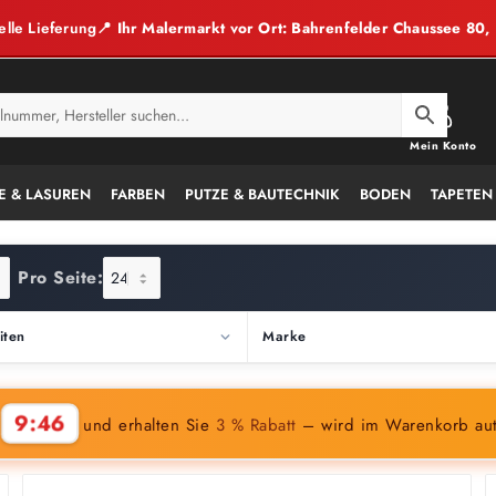
elle Lieferung
📍 Ihr Malermarkt vor Ort: Bahrenfelder Chaussee 80
Mein Konto
E & LASUREN
FARBEN
PUTZE & BAUTECHNIK
BODEN
TAPETEN
Pro Seite:
iten
Marke
9:45
n
und erhalten Sie
3 % Rabatt
– wird im Warenkorb au