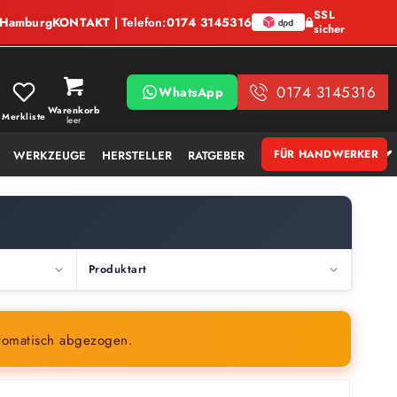
SSL
, Hamburg
KONTAKT
| Telefon:
0174 3145316
sicher
0174 3145316
WhatsApp
Warenkorb
Merkliste
leer
FÜR HANDWERKER
WERKZEUGE
HERSTELLER
RATGEBER
Produktart
tomatisch abgezogen.