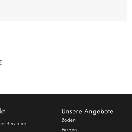
E
kt
Unsere Angebote
Boden
und Beratung
Farben