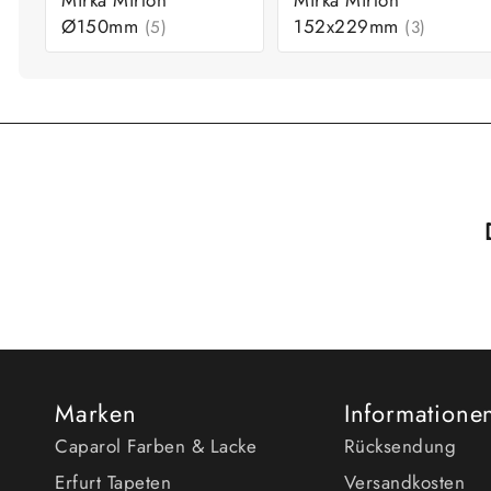
Ø150mm
152x229mm
(5)
(3)
Marken
Informatione
Caparol Farben & Lacke
Rücksendung
Erfurt Tapeten
Versandkosten