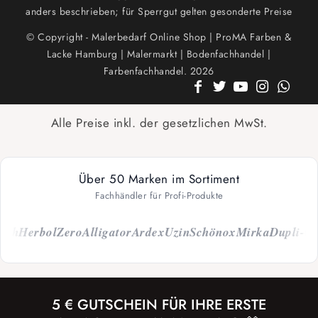
anders beschrieben; für Sperrgut gelten gesonderte Preise
© Copyright - Malerbedarf Online Shop | ProMA Farben &
Lacke Hamburg | Malermarkt | Bodenfachhandel |
Farbenfachhandel. 2026
Alle Preise inkl. der gesetzlichen MwSt.
Über 50 Marken im Sortiment
Fachhändler für Profi-Produkte
ch
Herbol
Zero
Alligator
Ardex
Uzin
Schönox
Mirka
Dupli-Col
5 € GUTSCHEIN FÜR IHRE ERSTE