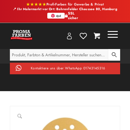
★★★★★
Profi-Farben für Gewerbe & Privat
📍 Ihr Malermarkt vor Ort: Bahrenfelder Chaussee 80, Hamburg
SSL
sicher
Kontaktiere uns über WhatsApp 01743145316