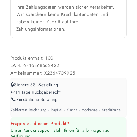
🎨 Jetziger Zustand
Ihre Zahlungsdaten werden sicher verarbeitet.
Farbig / dunkel
Wir speichern keine Kreditkartendaten und
haben keinen Zugriff auf Ihre
2 Anstriche empfohlen
Zahlungsinformationen.
Weiß / hell
1 Anstrich reicht meist
Produkt enthält: 100
EAN:
6416868562422
Werte sind Richtwerte und können je nach Untergrund und Werkzeug
abweichen. Für 10 % Reserve wird automatisch aufgerundet.
Artikelnummer:
X2364709925
🔒
Sichere SSL-Bestellung
↩️
14 Tage Rückgaberecht
📞
Persönliche Beratung
Zahlarten:
Rechnung · PayPal · Klarna · Vorkasse · Kreditkarte
Fragen zu diesem Produkt?
Unser Kundensupport steht Ihnen für alle Fragen zur
Verfügung!