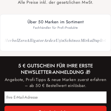
Alle Preise inkl. der gesetzlichen MwSt.
Über 50 Marken im Sortiment
Fachhändler für Profi-Produkte
h
Herbol
Zero
Alligator
Ardex
Uzin
Schönox
Mirka
Dupli-Colo
5 € GUTSCHEIN FÜR IHRE ERSTE
NEWSLETTER-ANMELDUNG 🎁
Angebote, Profi-Tipps & neue Marken zuerst erfahren
– ab 50 € Bestellwert einlösbar.