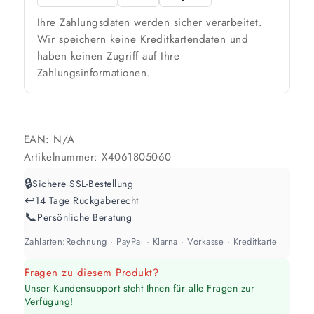
🎨 Jetziger Zustand
Ihre Zahlungsdaten werden sicher verarbeitet.
Farbig / dunkel
Wir speichern keine Kreditkartendaten und
haben keinen Zugriff auf Ihre
2 Anstriche empfohlen
Zahlungsinformationen.
Weiß / hell
1 Anstrich reicht meist
EAN:
N/A
Werte sind Richtwerte und können je nach Untergrund und Werkzeug
Artikelnummer:
X4061805060
abweichen. Für 10 % Reserve wird automatisch aufgerundet.
🔒
Sichere SSL-Bestellung
↩️
14 Tage Rückgaberecht
📞
Persönliche Beratung
Zahlarten:
Rechnung · PayPal · Klarna · Vorkasse · Kreditkarte
Fragen zu diesem Produkt?
Unser Kundensupport steht Ihnen für alle Fragen zur
Verfügung!