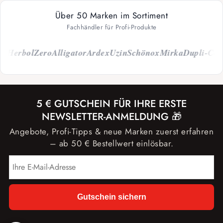
Über 50 Marken im Sortiment
Fachhändler für Profi-Produkte
erbol
Zero
Alligator
Ardex
Uzin
Schönox
Mirka
Dupli-Color
C
5 € GUTSCHEIN FÜR IHRE ERSTE
NEWSLETTER-ANMELDUNG 🎁
Angebote, Profi-Tipps & neue Marken zuerst erfahren
– ab 50 € Bestellwert einlösbar.
Gutschein sichern