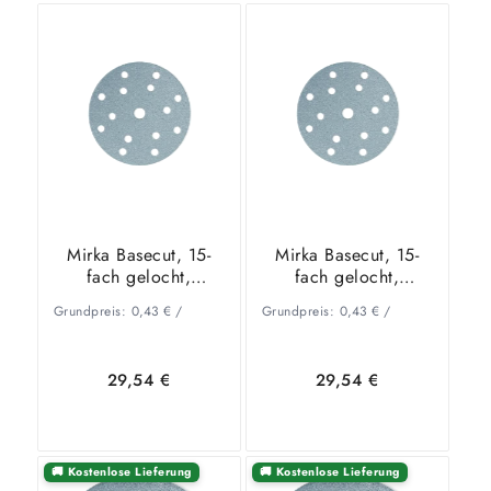
In den
Zeige
In den
Zeige
Warenkorb
Details
Warenkorb
Details
Mirka Basecut, 15-
Mirka Basecut, 15-
fach gelocht,
fach gelocht,
Ø150mm, P40
Ø150mm, P60
Grundpreis:
0,43
€
/
Grundpreis:
0,43
€
/
29,54
€
29,54
€
🚚 Kostenlose Lieferung
🚚 Kostenlose Lieferung
In den
Zeige
In den
Zeige