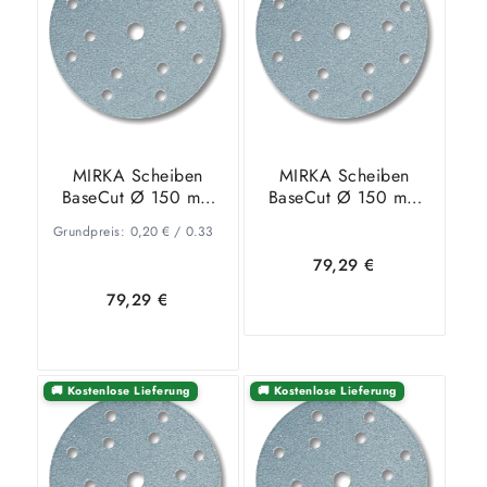
Warenkorb
Details
Warenkorb
Details
MIRKA Scheiben
MIRKA Scheiben
BaseCut Ø 150 mm
BaseCut Ø 150 mm
KLETT P320 15-Loch
KLETT P40 15-Loch
Grundpreis:
0,20
€
/
0.33
VE=100 St.
VE=100 St.
79,29
€
79,29
€
In den
Zeige
🚚 Kostenlose Lieferung
🚚 Kostenlose Lieferung
In den
Zeige
Warenkorb
Details
Warenkorb
Details