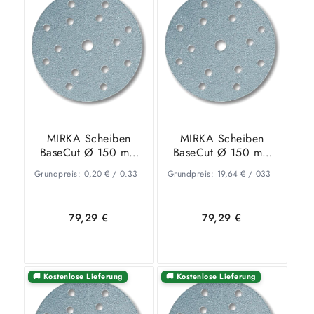
Warenkorb
Details
Warenkorb
Details
MIRKA Scheiben
MIRKA Scheiben
BaseCut Ø 150 mm
BaseCut Ø 150 mm
KLETT P100 15-Loch
KLETT P180 15-Loch
Grundpreis:
0,20
€
/
0.33
Grundpreis:
19,64
€
/
033
VE=100 St.
VE=100 St.
79,29
€
79,29
€
🚚 Kostenlose Lieferung
🚚 Kostenlose Lieferung
In den
Zeige
In den
Zeige