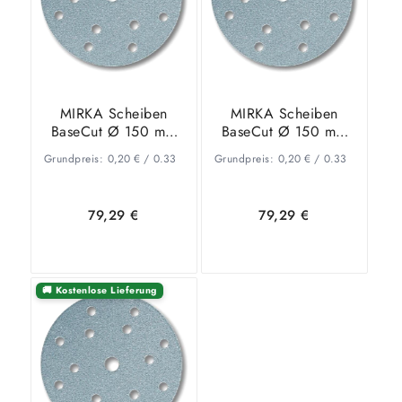
MIRKA Scheiben
MIRKA Scheiben
BaseCut Ø 150 mm
BaseCut Ø 150 mm
KLETT P400 15-Loch
KLETT P500 15-Loch
Grundpreis:
0,20
€
/
0.33
Grundpreis:
0,20
€
/
0.33
VE=100 St.
VE=100 St.
79,29
€
79,29
€
🚚 Kostenlose Lieferung
In den
Zeige
In den
Zeige
Warenkorb
Details
Warenkorb
Details