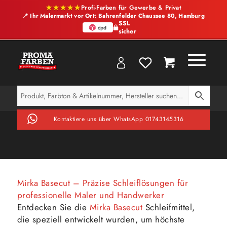
★★★★★
Profi-Farben für Gewerbe & Privat
📍 Ihr Malermarkt vor Ort: Bahrenfelder Chaussee 80, Hamburg
SSL
sicher
Kontaktiere uns über WhatsApp 01743145316
Mirka Basecut – Präzise Schleiflösungen für
professionelle Maler und Handwerker
Entdecken Sie die
Mirka Basecut
Schleifmittel,
die speziell entwickelt wurden, um höchste