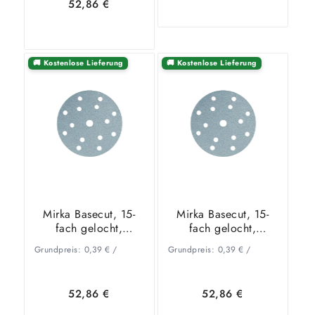
52,86
€
In den
Zeige
🚚 Kostenlose Lieferung
🚚 Kostenlose Lieferung
In den
Zeige
Warenkorb
Details
Warenkorb
Details
Mirka Basecut, 15-
Mirka Basecut, 15-
fach gelocht,
fach gelocht,
Ø150mm, P100
Ø150mm, P120
Grundpreis:
0,39
€
/
Grundpreis:
0,39
€
/
52,86
€
52,86
€