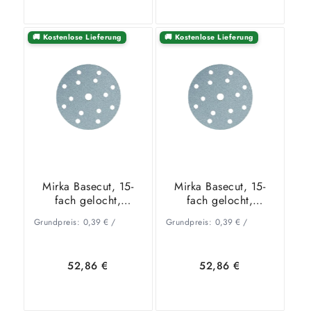
🚚 Kostenlose Lieferung
🚚 Kostenlose Lieferung
In den
Zeige
In den
Zeige
Warenkorb
Details
Warenkorb
Details
Mirka Basecut, 15-
Mirka Basecut, 15-
fach gelocht,
fach gelocht,
Ø150mm, P180
Ø150mm, P220
Grundpreis:
0,39
€
/
Grundpreis:
0,39
€
/
52,86
€
52,86
€