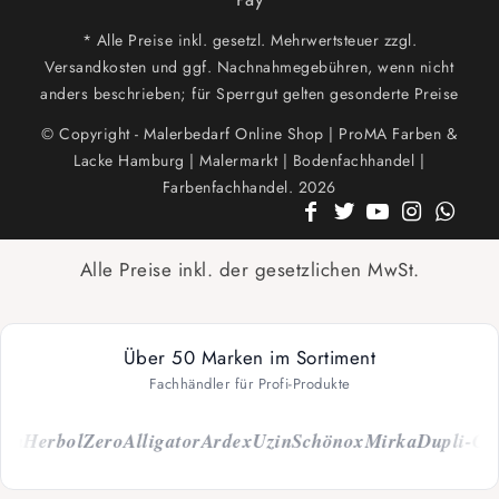
* Alle Preise inkl. gesetzl. Mehrwertsteuer zzgl.
Versandkosten und ggf. Nachnahmegebühren, wenn nicht
anders beschrieben; für Sperrgut gelten gesonderte Preise
© Copyright - Malerbedarf Online Shop | ProMA Farben &
Lacke Hamburg | Malermarkt | Bodenfachhandel |
Farbenfachhandel. 2026
Alle Preise inkl. der gesetzlichen MwSt.
Über 50 Marken im Sortiment
Fachhändler für Profi-Produkte
h
Herbol
Zero
Alligator
Ardex
Uzin
Schönox
Mirka
Dupli-Colo