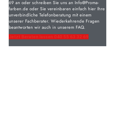
69 an oder schreiben Sie uns an Info@Proma-
farben.de oder Sie vereinbaren einfach hier Ihre
unverbindliche Telefonberatung mit einem
unserer Fachberater. Wiederkehrende Fragen
beantworten wir auch in unserem FAQ.
Jetzt Beraten lassen 040 55 63 32 69
EINE PERFEKTE
VERBINDUNG
Die kürzeste Verbindung zwischen
unseren Partnern und uns ist der
Direktvertrieb. Wir liefern Qualität
ohne Umwege. Als verlässlicher
Hersteller mit Komplettsortiment und