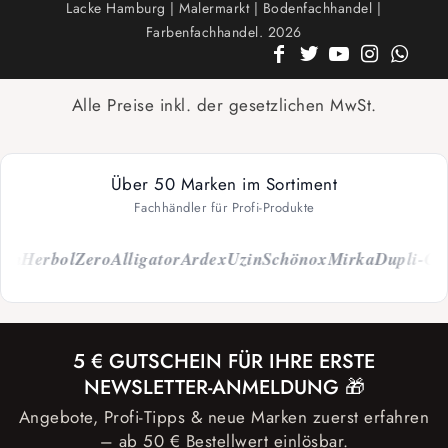
Lacke Hamburg | Malermarkt | Bodenfachhandel |
Farbenfachhandel. 2026
Alle Preise inkl. der gesetzlichen MwSt.
Über 50 Marken im Sortiment
Fachhändler für Profi-Produkte
h
Herbol
Zero
Alligator
Ardex
Uzin
Schönox
Mirka
Dupli-Colo
5 € GUTSCHEIN FÜR IHRE ERSTE
NEWSLETTER-ANMELDUNG 🎁
Angebote, Profi-Tipps & neue Marken zuerst erfahren
– ab 50 € Bestellwert einlösbar.