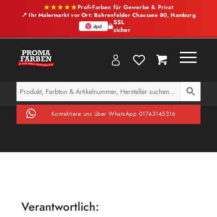
★★★★★
Profi-Farben für Gewerbe & Privat
📍 Ihr Malermarkt vor Ort: Bahrenfelder Chaussee 80, Hamburg
SSL
sicher
Kontaktiere uns über WhatsApp 01743145316
Verantwortlich: