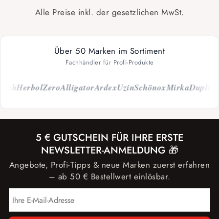
Alle Preise inkl. der gesetzlichen MwSt.
Über 50 Marken im Sortiment
Fachhändler für Profi-Produkte
rch
Herbol
Zero
Alligator
Ardex
Uzin
Schönox
Mirka
Dupli-Co
5 € GUTSCHEIN FÜR IHRE ERSTE
NEWSLETTER-ANMELDUNG 🎁
Angebote, Profi-Tipps & neue Marken zuerst erfahren
– ab 50 € Bestellwert einlösbar.