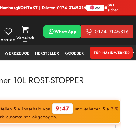
SSL
, Hamburg
KONTAKT
| Telefon:
0174 3145316
sicher
0174 3145316
WhatsApp
Warenkorb
Merkliste
leer
FÜR HANDWERKER
WERKZEUGE
HERSTELLER
RATGEBER
rimer 10L ROST-STOPPER
9:46
tellen Sie innerhalb von
und erhalten Sie
3 %
rb automatisch abgezogen.
l