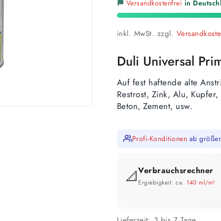
🏁
Versandkostenfrei
in Deutschl
inkl. MwSt.
zzgl.
Versandkost
Duli Universal Pri
Auf fest haftende alte Anst
Rest
rost, Zink, Alu,
Kupfer, 
Beton, Zement, usw.
Profi-Konditionen
ab größer
Verbrauchsrechner
📐
Ergiebigkeit: ca.
140 ml/m²
GEBINDE-REICHWEITE IM ÜBERB
Lieferzeit:
3 bis 7 Tage