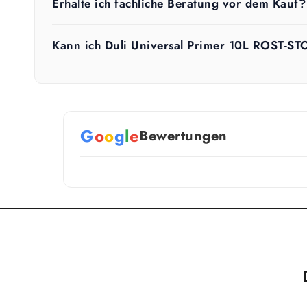
Erhalte ich fachliche Beratung vor dem Kauf?
Kann ich Duli Universal Primer 10L ROST-S
G
o
o
g
l
e
Bewertungen