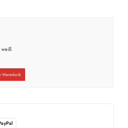
10 Liter
71 m²
bis ca.
1 Anstrich
36 m²
bis ca.
2 Anstriche
L weiß
m²
en Warenkorb
Weiß / hell
n
1 Anstrich reicht meist
ach Untergrund und Werkzeug abweichen. Für 10 % Reserve wird automatisch
aufgerundet.
PayPal