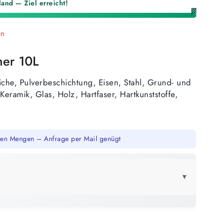
and — Ziel erreicht!
🏁
en
mer 10L
riche, Pulverbeschichtung, Eisen, Stahl, Grund- und
Keramik, Glas, Holz, Hartfaser, Hartkunststoffe,
en Mengen – Anfrage per Mail genügt
▼
LICK