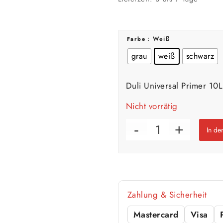
: Weiß
Farbe
grau
weiß
schwarz
📏 Ihre Fläche
Duli Universal Primer 10
Nicht vorrätig
🎨 Jetziger Zustand
In d
Farbig / dunkel
2 Anstriche empfohle
Werte sind Richtwerte und können je n
Zahlung & Sicherheit
Mastercard
Visa