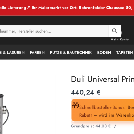
elle Lieferung
📍 Ihr Malermarkt vor Ort: Bahrenfelder Chaussee 80
Mein Konto
E & LASUREN
FARBEN
PUTZE & BAUTECHNIK
BODEN
TAPETEN
Duli Universal P
440,24
€
🎁
Schnellbesteller-Bonus:
Bes
Rabatt
– wird im Warenko
Grundpreis:
44,03
€
/