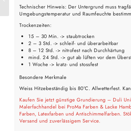
Außenfarbe 16 L
Technischer Hinweis: Der Untergrund muss tragfä
Umgebungstemperatur und Raumfeuchte bestimmt. 
Trockenzeiten:
15 – 30 Min. -> staubtrocken
2 – 3 Std. -> schleif- und überarbeitbar
8 – 12 Std. -> nitrofest nach Durchhärtung
mind. 24 Std. -> gut ab lüften vor dem Über
1 Woche -> kratz- und stossfest
Besondere Merkmale
Weiss Hitzebeständig bis 80°C. Allwetterfest. Kan
Kaufen Sie jetzt günstige
Grundierung
– Duli Uni
Malerfachhandel bei ProMa Farben & Lacke Hambu
Farben
,
Latexfarben
und
Antischimmelfarben
. St
Versand und zuverlässigem Service.