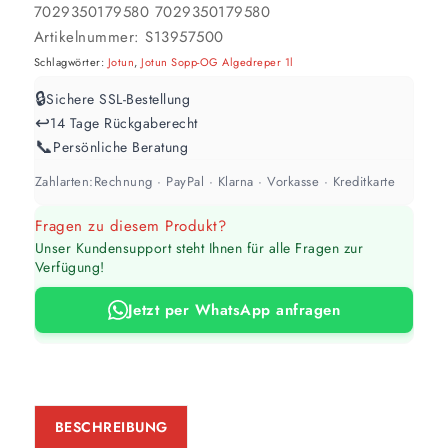
7029350179580
7029350179580
Werte sind Richtwerte und können je nach Untergrund und Werkzeug
abweichen. Für 10 % Reserve wird automatisch aufgerundet.
Artikelnummer:
S13957500
Schlagwörter:
Jotun
,
Jotun Sopp-OG Algedreper 1l
🔒
Sichere SSL-Bestellung
↩️
14 Tage Rückgaberecht
📞
Persönliche Beratung
Zahlarten:
Rechnung · PayPal · Klarna · Vorkasse · Kreditkarte
Fragen zu diesem Produkt?
Unser Kundensupport steht Ihnen für alle Fragen zur
Verfügung!
Jetzt per WhatsApp anfragen
BESCHREIBUNG