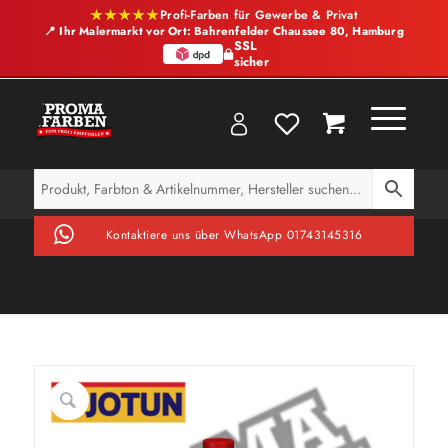
★★★★★
Profi-Farben für Gewerbe & Privat
📍 Ihr Malermarkt vor Ort: Bahrenfelder Chaussee 80, Hamburg
SSL
sicher
Kontaktiere uns über WhatsApp 01743145316