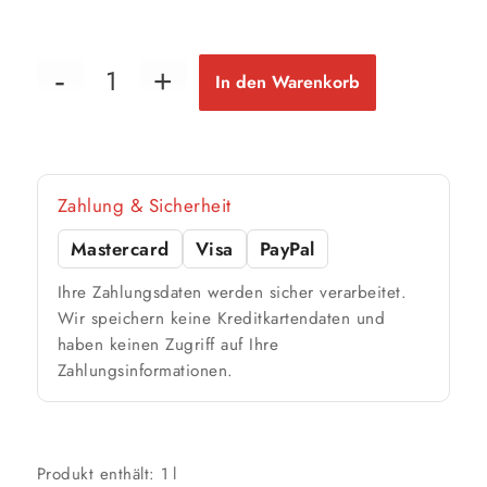
1 Liter
6 m²
bis ca.
1 Anstrich
3 m²
bis ca.
In den Warenkorb
2 Anstriche
📏 Ihre Fläche
Zahlung & Sicherheit
m²
Mastercard
Visa
PayPal
🎨 Jetziger Zustand
Ihre Zahlungsdaten werden sicher verarbeitet.
Farbig / dunkel
Wir speichern keine Kreditkartendaten und
haben keinen Zugriff auf Ihre
2 Anstriche empfohlen
Zahlungsinformationen.
Weiß / hell
1 Anstrich reicht meist
Produkt enthält: 1
l