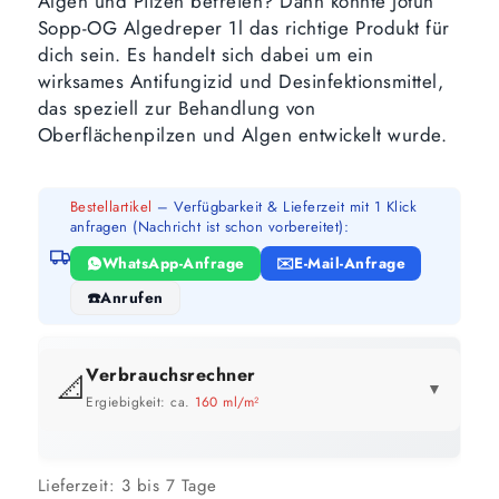
Algen und Pilzen befreien? Dann könnte Jotun
Sopp-OG Algedreper 1l das richtige Produkt für
dich sein. Es handelt sich dabei um ein
wirksames Antifungizid und Desinfektionsmittel,
das speziell zur Behandlung von
Oberflächenpilzen und Algen entwickelt wurde.
Bestellartikel
– Verfügbarkeit & Lieferzeit mit 1 Klick
anfragen (Nachricht ist schon vorbereitet):
WhatsApp-Anfrage
E-Mail-Anfrage
Anrufen
Verbrauchsrechner
📐
▼
Ergiebigkeit: ca.
160 ml/m²
GEBINDE-REICHWEITE IM ÜBERBLICK
Lieferzeit:
3 bis 7 Tage