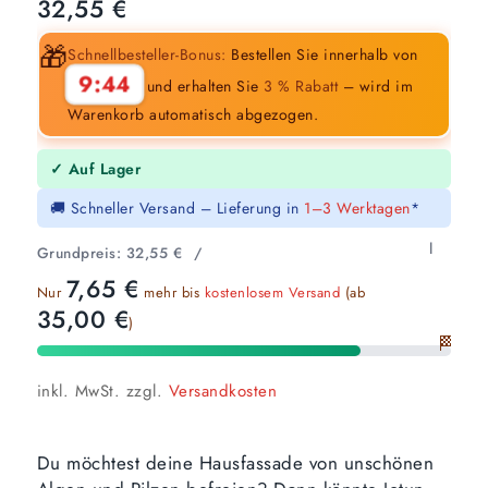
32,55
€
🎁
Schnellbesteller-Bonus:
Bestellen Sie innerhalb von
9:43
und erhalten Sie
3 % Rabatt
– wird im
Warenkorb automatisch abgezogen.
✓ Auf Lager
🚚 Schneller Versand – Lieferung in
1–3 Werktagen
*
l
Grundpreis:
32,55
€
/
7,65
€
Nur
mehr bis
kostenlosem Versand
(ab
35,00
€
)
🏁
inkl. MwSt.
zzgl.
Versandkosten
Du möchtest deine Hausfassade von unschönen