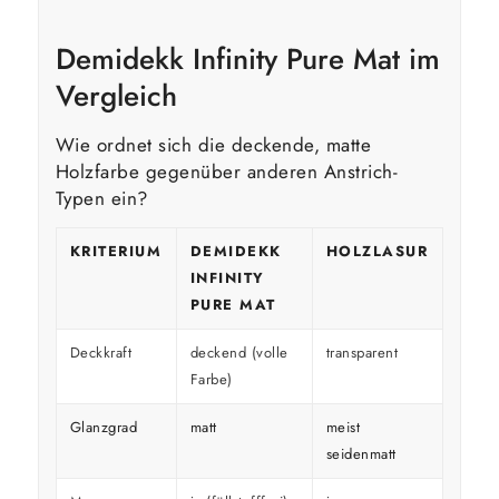
Demidekk Infinity Pure Mat im
Vergleich
Wie ordnet sich die deckende, matte
Holzfarbe gegenüber anderen Anstrich-
Typen ein?
KRITERIUM
DEMIDEKK
HOLZLASUR
GLÄ
INFINITY
HOL
PURE MAT
Deckkraft
deckend (volle
transparent
decke
Farbe)
Glanzgrad
matt
meist
glänz
seidenmatt