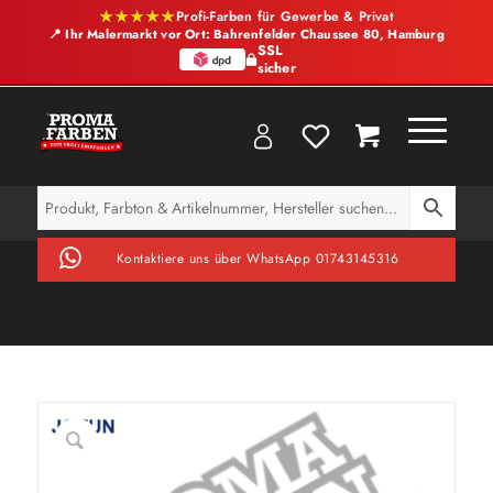
★★★★★
Profi-Farben für Gewerbe & Privat
📍 Ihr Malermarkt vor Ort: Bahrenfelder Chaussee 80, Hamburg
SSL
sicher
Kontaktiere uns über WhatsApp 01743145316