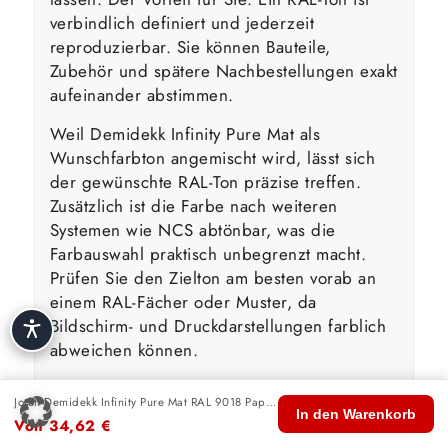
verbindlich definiert und jederzeit
reproduzierbar. Sie können Bauteile,
Zubehör und spätere Nachbestellungen exakt
aufeinander abstimmen.
Weil Demidekk Infinity Pure Mat als
Wunschfarbton angemischt wird, lässt sich
der gewünschte RAL-Ton präzise treffen.
Zusätzlich ist die Farbe nach weiteren
Systemen wie NCS abtönbar, was die
Farbauswahl praktisch unbegrenzt macht.
Prüfen Sie den Zielton am besten vorab an
einem RAL-Fächer oder Muster, da
Bildschirm- und Druckdarstellungen farblich
abweichen können.
Jotun Demidekk Infinity Pure Mat RAL 9018 Papyrusweiß
🏠
🛍️
🔍
🛒
👤
Wasserbasierte Technologie &
In den Warenkorb
Von
34,62
€
Start
Shop
Suche
Warenkorb
Konto