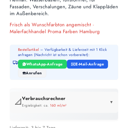
Fassaden, Verschalungen, Zäune und Klappläden
im Außenbereich.
Frisch als Wunschfarbton angemischt ·
Malerfachhandel Proma Farben Hamburg
Bestellartikel
– Verfügbarkeit & Lieferzeit mit 1 Klick
anfragen (Nachricht ist schon vorbereitet):
WhatsApp-Anfrage
E-Mail-Anfrage
Anrufen
Verbrauchsrechner
📐
▼
Ergiebigkeit: ca.
160 ml/m²
GEBINDE-REICHWEITE IM ÜBERBLICK
Preis pro Liter im Vergleich
Lieferzeit:
3 bis 7 Tage