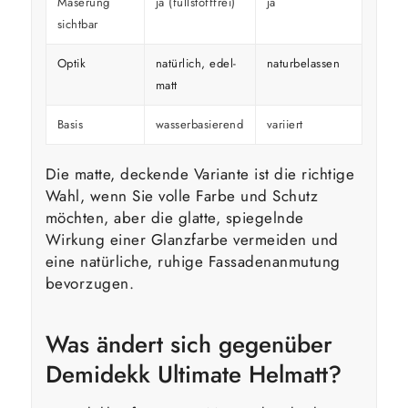
Maserung
ja (füllstofffrei)
ja
überd
sichtbar
Optik
natürlich, edel-
naturbelassen
kräfti
matt
Basis
wasserbasierend
variiert
variier
Die matte, deckende Variante ist die richtige
Wahl, wenn Sie volle Farbe und Schutz
möchten, aber die glatte, spiegelnde
Wirkung einer Glanzfarbe vermeiden und
eine natürliche, ruhige Fassadenanmutung
bevorzugen.
Was ändert sich gegenüber
Demidekk Ultimate Helmatt?