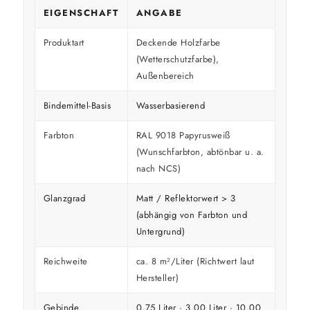
EIGENSCHAFT
ANGABE
Produktart
Deckende Holzfarbe
(Wetterschutzfarbe),
Außenbereich
Bindemittel-Basis
Wasserbasierend
Farbton
RAL 9018 Papyrusweiß
(Wunschfarbton, abtönbar u. a.
nach NCS)
Glanzgrad
Matt / Reflektorwert > 3
(abhängig von Farbton und
Untergrund)
Reichweite
ca. 8 m²/Liter (Richtwert laut
Hersteller)
Gebinde
0,75 Liter · 3,00 Liter · 10,00