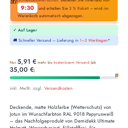
🎁
9:29
und erhalten Sie
3 % Rabatt
– wird im
Warenkorb automatisch abgezogen.
✓ Auf Lager
🚚 Schneller Versand – Lieferung in
1–3 Werktagen
*
5,91
€
Nur
mehr bis
kostenlosem Versand
(ab
35,00
€
)
🏁
inkl. MwSt.
zzgl.
Versandkosten
Deckende, matte Holzfarbe (Wetterschutz) von
Jotun im Wunschfarbton RAL 9018 Papyrusweiß
– das Nachfolgeprodukt von Demidekk Ultimate
Helmatt. Wasserbasiert, füllstofffrei, für