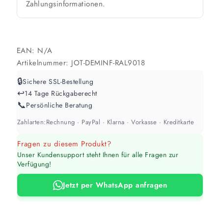
Zahlungsinformationen.
Werte sind Richtwerte und können je nach Untergrund und Werkzeug
abweichen. Für 10 % Reserve wird automatisch aufgerundet.
EAN:
N/A
Artikelnummer:
JOT-DEMINF-RAL9018
🔒
Sichere SSL-Bestellung
↩️
14 Tage Rückgaberecht
📞
Persönliche Beratung
Zahlarten:
Rechnung · PayPal · Klarna · Vorkasse · Kreditkarte
Fragen zu diesem Produkt?
Unser Kundensupport steht Ihnen für alle Fragen zur
Verfügung!
Jetzt per WhatsApp anfragen