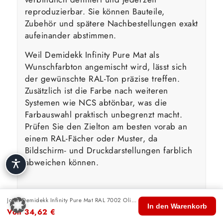
reproduzierbar. Sie können Bauteile,
Zubehör und spätere Nachbestellungen exakt
aufeinander abstimmen.
Weil Demidekk Infinity Pure Mat als
Wunschfarbton angemischt wird, lässt sich
der gewünschte RAL-Ton präzise treffen.
Zusätzlich ist die Farbe nach weiteren
Systemen wie NCS abtönbar, was die
Farbauswahl praktisch unbegrenzt macht.
Prüfen Sie den Zielton am besten vorab an
einem RAL-Fächer oder Muster, da
Bildschirm- und Druckdarstellungen farblich
abweichen können.
Wasserbasierte Technologie &
Jotun Demidekk Infinity Pure Mat RAL 7002 Olivgrau
🏠
🛍️
🔍
🛒
👤
In den Warenkorb
Umwelt
Von
34,62
€
Start
Shop
Suche
Warenkorb
Konto