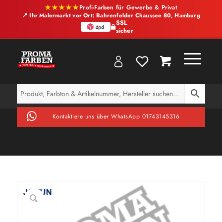
★★★★★
Profi-Farben für Gewerbe & Privat
📍 Ihr Malermarkt vor Ort: Bahrenfelder Chaussee 80, Hamburg
SSL
sicher
Kontaktiere uns über WhatsApp 01743145316