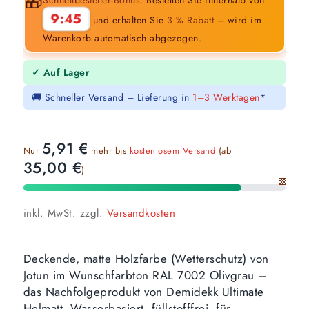
🎁
9:44
und erhalten Sie
3 % Rabatt
– wird im
Warenkorb automatisch abgezogen.
✓ Auf Lager
🚚 Schneller Versand – Lieferung in
1–3 Werktagen
*
5,91
€
Nur
mehr bis
kostenlosem Versand
(ab
35,00
€
)
🏁
inkl. MwSt.
zzgl.
Versandkosten
Deckende, matte Holzfarbe (Wetterschutz) von
Jotun im Wunschfarbton RAL 7002 Olivgrau –
das Nachfolgeprodukt von Demidekk Ultimate
Helmatt. Wasserbasiert, füllstofffrei, für