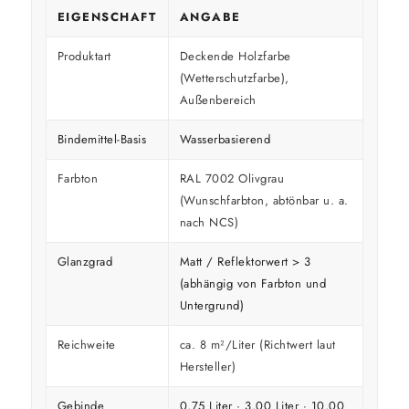
EIGENSCHAFT
ANGABE
Produktart
Deckende Holzfarbe
(Wetterschutzfarbe),
Außenbereich
Bindemittel-Basis
Wasserbasierend
Farbton
RAL 7002 Olivgrau
(Wunschfarbton, abtönbar u. a.
nach NCS)
Glanzgrad
Matt / Reflektorwert > 3
(abhängig von Farbton und
Untergrund)
Reichweite
ca. 8 m²/Liter (Richtwert laut
Hersteller)
Gebinde
0,75 Liter · 3,00 Liter · 10,00