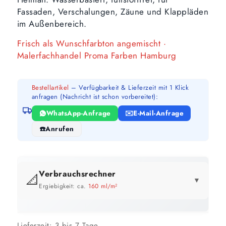
Fassaden, Verschalungen, Zäune und Klappläden
im Außenbereich.
Frisch als Wunschfarbton angemischt ·
Malerfachhandel Proma Farben Hamburg
Bestellartikel
– Verfügbarkeit & Lieferzeit mit 1 Klick
anfragen (Nachricht ist schon vorbereitet):
WhatsApp-Anfrage
E-Mail-Anfrage
Anrufen
Verbrauchsrechner
📐
▼
Ergiebigkeit: ca.
160 ml/m²
GEBINDE-REICHWEITE IM ÜBERBLICK
Preis pro Liter im Vergleich
Lieferzeit:
3 bis 7 Tage