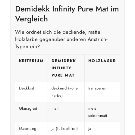
Demidekk Infinity Pure Mat im
Vergleich
Wie ordnet sich die deckende, matte
Holzfarbe gegenüber anderen Anstrich-
Typen ein?
KRITERIUM
DEMIDEKK
HOLZLASUR
GLÄ
INFINITY
HOL
PURE MAT
Deckkraft
deckend (volle
transparent
decke
Farbe)
Glanzgrad
matt
meist
glänz
seidenmatt
Maserung
ja (füllstofffrei)
ja
überd