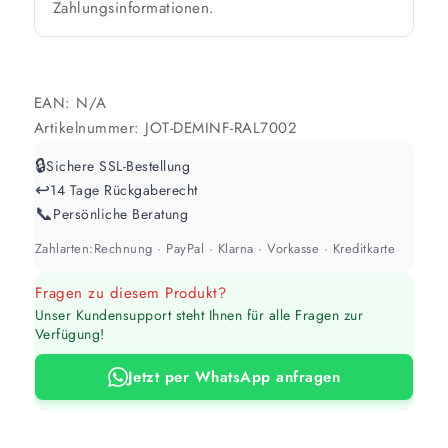
Zahlungsinformationen.
Werte sind Richtwerte und können je nach Untergrund und Werkzeug
abweichen. Für 10 % Reserve wird automatisch aufgerundet.
EAN:
N/A
Artikelnummer:
JOT-DEMINF-RAL7002
🔒
Sichere SSL-Bestellung
↩️
14 Tage Rückgaberecht
📞
Persönliche Beratung
Zahlarten:
Rechnung · PayPal · Klarna · Vorkasse · Kreditkarte
Fragen zu diesem Produkt?
Unser Kundensupport steht Ihnen für alle Fragen zur
Verfügung!
Jetzt per WhatsApp anfragen