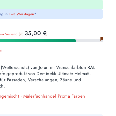
ung in
1–3 Werktagen
*
35,00
€
sem Versand
(ab
)
🏁
en
 (Wetterschutz) von Jotun im Wunschfarbton RAL
olgeprodukt von Demidekk Ultimate Helmatt.
i, für Fassaden, Verschalungen, Zäune und
ch.
angemischt · Malerfachhandel Proma Farben