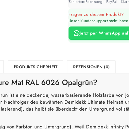
Zahlarten:
Rechnung · PayPal · Klarn
Fragen zu diesem Produkt?
Unser Kundensupport steht Ihnen 
Jetzt per WhatsApp an
PRODUKTSICHERHEIT
REZENSIONEN (0)
 Pure Mat RAL 6026 Opalgrün?
rün ist eine deckende, wasserbasierende Holzfarbe von J
der Nachfolger des bewährten Demidekk Ultimate Helmatt u
 lasierend), das heißt sie überdeckt den Untergrund vollst
gig von Farbton und Untergrund). Weil Demidekk Infinity P