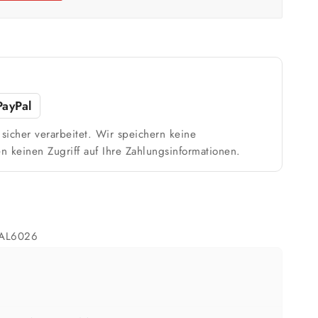
m²
Weiß / hell
n
1 Anstrich reicht meist
PayPal
sicher verarbeitet. Wir speichern keine
ach Untergrund und Werkzeug abweichen. Für 10 % Reserve wird automatisch
n keinen Zugriff auf Ihre Zahlungsinformationen.
aufgerundet.
RAL6026