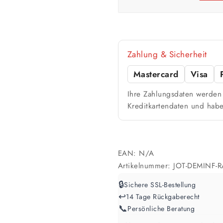
🎨 Jetziger Zustand
Zahlung & Sicherheit
Farbig / dunkel
2 Anstriche empfohle
Mastercard
Visa
Ihre Zahlungsdaten werden 
Werte sind Richtwerte und können je n
Kreditkartendaten und habe
EAN:
N/A
Artikelnummer:
JOT-DEMINF-
🔒
Sichere SSL-Bestellung
↩️
14 Tage Rückgaberecht
📞
Persönliche Beratung