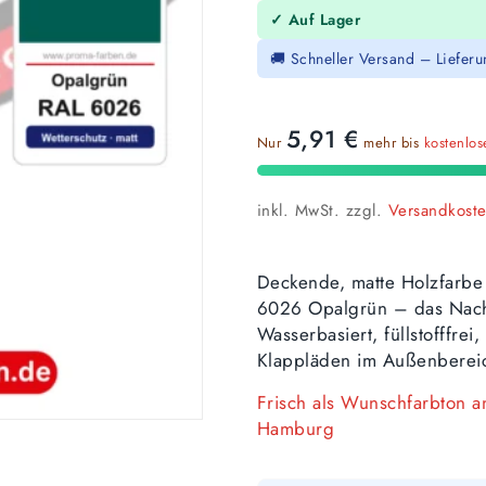
✓ Auf Lager
🚚 Schneller Versand – Liefer
5,91
€
Nur
mehr bis
kostenlo
inkl. MwSt.
zzgl.
Versandkost
Deckende, matte Holzfarbe
6026 Opalgrün – das Nachf
Wasserbasiert, füllstofffre
Klappläden im Außenberei
Frisch als Wunschfarbton 
Hamburg