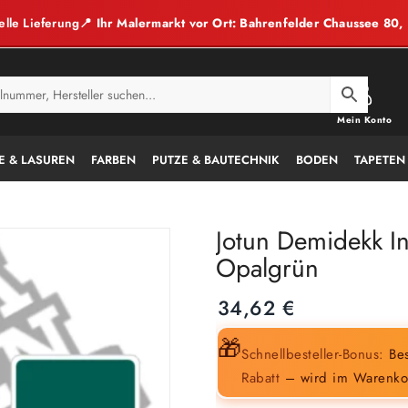
elle Lieferung
📍 Ihr Malermarkt vor Ort: Bahrenfelder Chaussee 80
Mein Konto
E & LASUREN
FARBEN
PUTZE & BAUTECHNIK
BODEN
TAPETEN
Jotun Demidekk In
Opalgrün
34,62
€
🎁
Schnellbesteller-Bonus:
Bes
Rabatt
– wird im Warenko