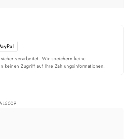
m²
Weiß / hell
n
1 Anstrich reicht meist
PayPal
sicher verarbeitet. Wir speichern keine
ach Untergrund und Werkzeug abweichen. Für 10 % Reserve wird automatisch
n keinen Zugriff auf Ihre Zahlungsinformationen.
aufgerundet.
RAL6009