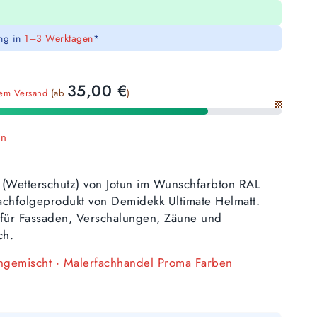
ung in
1–3 Werktagen
*
35,00
€
sem Versand
(ab
)
🏁
en
 (Wetterschutz) von Jotun im Wunschfarbton RAL
hfolgeprodukt von Demidekk Ultimate Helmatt.
i, für Fassaden, Verschalungen, Zäune und
ch.
angemischt · Malerfachhandel Proma Farben