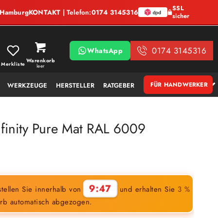
SSL
, Hamburg
KONTAKT
| Telefon:
0174 3145316
sicher
0174 3145316
WhatsApp
Warenkorb
Merkliste
leer
FÜR HANDWERKER
WERKZEUGE
HERSTELLER
RATGEBER
nfinity Pure Mat RAL 6009
9:46
tellen Sie innerhalb von
und erhalten Sie
3 %
rb automatisch abgezogen.