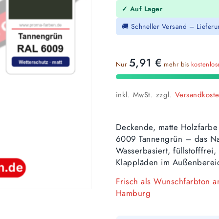
✓ Auf Lager
🚚 Schneller Versand – Liefer
5,91
€
Nur
mehr bis
kostenlo
inkl. MwSt.
zzgl.
Versandkost
Deckende, matte Holzfarbe
6009 Tannengrün – das Nac
Wasserbasiert, füllstofffre
Klappläden im Außenberei
Frisch als Wunschfarbton 
Hamburg