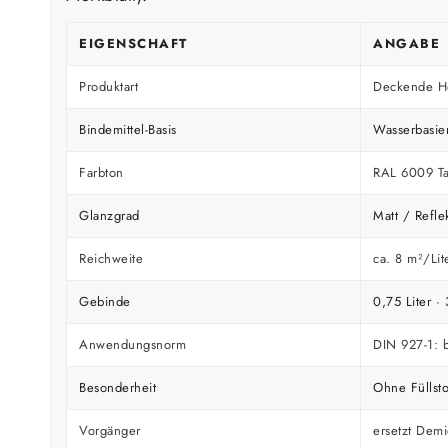
EIGENSCHAFT
ANGABE
Produktart
Deckende Ho
Bindemittel-Basis
Wasserbasie
Farbton
RAL 6009 Ta
Glanzgrad
Matt / Refle
Reichweite
ca. 8 m²/Lite
Gebinde
0,75 Liter · 
Anwendungsnorm
DIN 927-1: b
Besonderheit
Ohne Füllsto
Vorgänger
ersetzt Demi