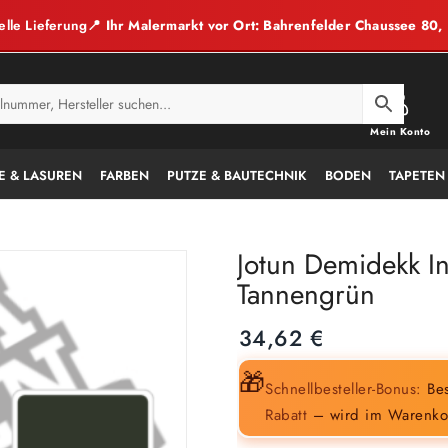
elle Lieferung
📍 Ihr Malermarkt vor Ort: Bahrenfelder Chaussee 80
Mein Konto
E & LASUREN
FARBEN
PUTZE & BAUTECHNIK
BODEN
TAPETEN
Jotun Demidekk I
Tannengrün
34,62
€
🎁
Schnellbesteller-Bonus:
Bes
Rabatt
– wird im Warenko