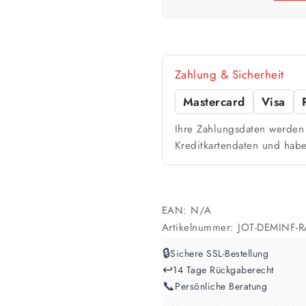
🎨 Jetziger Zustand
Zahlung & Sicherheit
Farbig / dunkel
2 Anstriche empfohle
Mastercard
Visa
Ihre Zahlungsdaten werden 
Werte sind Richtwerte und können je n
Kreditkartendaten und habe
EAN:
N/A
Artikelnummer:
JOT-DEMINF-
🔒
Sichere SSL-Bestellung
↩️
14 Tage Rückgaberecht
📞
Persönliche Beratung