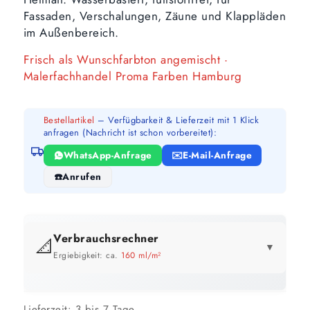
Fassaden, Verschalungen, Zäune und Klappläden
im Außenbereich.
Frisch als Wunschfarbton angemischt ·
Malerfachhandel Proma Farben Hamburg
Bestellartikel
– Verfügbarkeit & Lieferzeit mit 1 Klick
anfragen (Nachricht ist schon vorbereitet):
WhatsApp-Anfrage
E-Mail-Anfrage
Anrufen
Verbrauchsrechner
📐
▼
Ergiebigkeit: ca.
160 ml/m²
GEBINDE-REICHWEITE IM ÜBERBLICK
Preis pro Liter im Vergleich
Lieferzeit:
3 bis 7 Tage