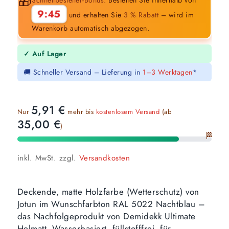
🎁
9:44
und erhalten Sie
3 % Rabatt
– wird im
Warenkorb automatisch abgezogen.
✓ Auf Lager
🚚 Schneller Versand – Lieferung in
1–3 Werktagen
*
5,91
€
Nur
mehr bis
kostenlosem Versand
(ab
35,00
€
)
🏁
inkl. MwSt.
zzgl.
Versandkosten
Deckende, matte Holzfarbe (Wetterschutz) von
Jotun im Wunschfarbton RAL 5022 Nachtblau –
das Nachfolgeprodukt von Demidekk Ultimate
Helmatt. Wasserbasiert, füllstofffrei, für