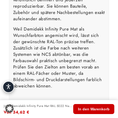
reproduzierbar. Sie können Bauteile,
Zubehör und spätere Nachbestellungen exakt
aufeinander abstimmen.
Weil Demidekk Infinity Pure Mat als
Wunschfarbton angemischt wird, lässt sich
der gewünschte RAL-Ton präzise treffen.
Zusätzlich ist die Farbe nach weiteren
Systemen wie NCS abtönbar, was die
Farbauswahl praktisch unbegrenzt macht.
Prüfen Sie den Zielton am besten vorab an
einem RAL-Fächer oder Muster, da
Bildschirm- und Druckdarstellungen farblich
abweichen können.
Wasserbasierte Technologie &
Jotun Demidekk Infinity Pure Mat RAL 5022 Nachtblau
🏠
🛍️
🔍
🛒
👤
In den Warenkorb
Umwelt
Von
34,62
€
Start
Shop
Suche
Warenkorb
Konto