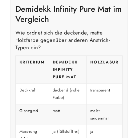
Demidekk Infinity Pure Mat im
Vergleich
Wie ordnet sich die deckende, matte
Holzfarbe gegenüber anderen Anstrich-
Typen ein?
KRITERIUM
DEMIDEKK
HOLZLASUR
GLÄ
INFINITY
HOL
PURE MAT
Deckkraft
deckend (volle
transparent
decke
Farbe)
Glanzgrad
matt
meist
glänz
seidenmatt
Maserung
ja (füllstofffrei)
ja
überd