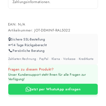
Zahlungsinformationen.
Werte sind Richtwerte und können je nach Untergrund und Werkzeug
abweichen. Für 10 % Reserve wird automatisch aufgerundet.
EAN:
N/A
Artikelnummer:
JOT-DEMINF-RAL5022
🔒
Sichere SSL-Bestellung
↩️
14 Tage Rückgaberecht
📞
Persönliche Beratung
Zahlarten:
Rechnung · PayPal · Klarna · Vorkasse · Kreditkarte
Fragen zu diesem Produkt?
Unser Kundensupport steht Ihnen für alle Fragen zur
Verfügung!
Jetzt per WhatsApp anfragen