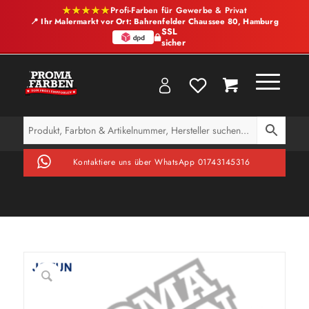
★★★★★
Profi-Farben für Gewerbe & Privat
📍 Ihr Malermarkt vor Ort: Bahrenfelder Chaussee 80, Hamburg
SSL
sicher
Kontaktiere uns über WhatsApp 01743145316