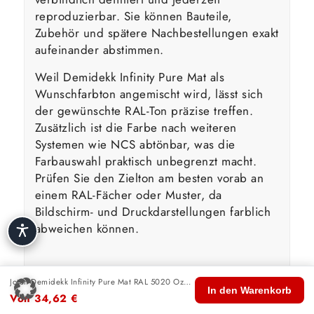
reproduzierbar. Sie können Bauteile,
Zubehör und spätere Nachbestellungen exakt
aufeinander abstimmen.
Weil Demidekk Infinity Pure Mat als
Wunschfarbton angemischt wird, lässt sich
der gewünschte RAL-Ton präzise treffen.
Zusätzlich ist die Farbe nach weiteren
Systemen wie NCS abtönbar, was die
Farbauswahl praktisch unbegrenzt macht.
Prüfen Sie den Zielton am besten vorab an
einem RAL-Fächer oder Muster, da
Bildschirm- und Druckdarstellungen farblich
abweichen können.
Wasserbasierte Technologie &
Jotun Demidekk Infinity Pure Mat RAL 5020 Ozeanblau
🏠
🛍️
🔍
🛒
👤
In den Warenkorb
Umwelt
Von
34,62
€
Start
Shop
Suche
Warenkorb
Konto