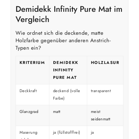
Demidekk Infinity Pure Mat im
Vergleich
Wie ordnet sich die deckende, matte
Holzfarbe gegenüber anderen Anstrich-
Typen ein?
KRITERIUM
DEMIDEKK
HOLZLASUR
GLÄ
INFINITY
HOL
PURE MAT
Deckkraft
deckend (volle
transparent
decke
Farbe)
Glanzgrad
matt
meist
glänz
seidenmatt
Maserung
ja (füllstofffrei)
ja
überd