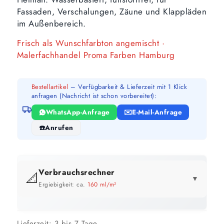
Fassaden, Verschalungen, Zäune und Klappläden
im Außenbereich.
Frisch als Wunschfarbton angemischt ·
Malerfachhandel Proma Farben Hamburg
Bestellartikel
– Verfügbarkeit & Lieferzeit mit 1 Klick
anfragen (Nachricht ist schon vorbereitet):
WhatsApp-Anfrage
E-Mail-Anfrage
Anrufen
Verbrauchsrechner
📐
▼
Ergiebigkeit: ca.
160 ml/m²
GEBINDE-REICHWEITE IM ÜBERBLICK
Preis pro Liter im Vergleich
Lieferzeit:
3 bis 7 Tage