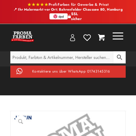
★★★★★
Profi-Farben für Gewerbe & Privat
📍 Ihr Malermarkt vor Ort: Bahrenfelder Chaussee 80, Hamburg
SSL
sicher
Kontaktiere uns über WhatsApp 01743145316