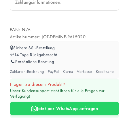
Zahlungsinformationen.
Werte sind Richtwerte und können je nach Untergrund und Werkzeug
abweichen. Für 10 % Reserve wird automatisch aufgerundet.
EAN:
N/A
Artikelnummer:
JOT-DEMINF-RAL5020
🔒
Sichere SSL-Bestellung
↩️
14 Tage Rückgaberecht
📞
Persönliche Beratung
Zahlarten:
Rechnung · PayPal · Klarna · Vorkasse · Kreditkarte
Fragen zu diesem Produkt?
Unser Kundensupport steht Ihnen für alle Fragen zur
Verfügung!
Jetzt per WhatsApp anfragen