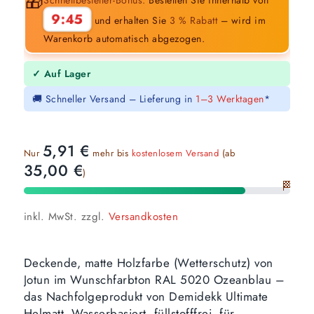
🎁
9:44
und erhalten Sie
3 % Rabatt
– wird im
Warenkorb automatisch abgezogen.
✓ Auf Lager
🚚 Schneller Versand – Lieferung in
1–3 Werktagen
*
5,91
€
Nur
mehr bis
kostenlosem Versand
(ab
35,00
€
)
🏁
inkl. MwSt.
zzgl.
Versandkosten
Deckende, matte Holzfarbe (Wetterschutz) von
Jotun im Wunschfarbton RAL 5020 Ozeanblau –
das Nachfolgeprodukt von Demidekk Ultimate
Helmatt. Wasserbasiert, füllstofffrei, für