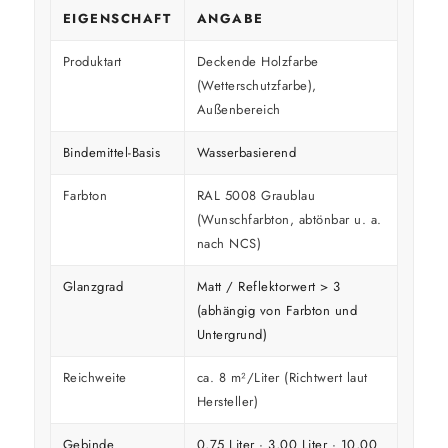
EIGENSCHAFT
ANGABE
Produktart
Deckende Holzfarbe
(Wetterschutzfarbe),
Außenbereich
Bindemittel-Basis
Wasserbasierend
Farbton
RAL 5008 Graublau
(Wunschfarbton, abtönbar u. a.
nach NCS)
Glanzgrad
Matt / Reflektorwert > 3
(abhängig von Farbton und
Untergrund)
Reichweite
ca. 8 m²/Liter (Richtwert laut
Hersteller)
Gebinde
0,75 Liter · 3,00 Liter · 10,00