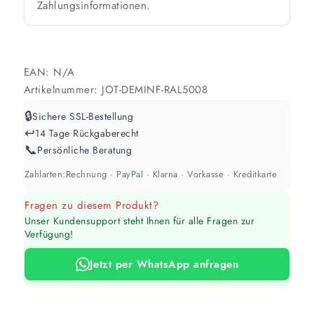
Zahlungsinformationen.
Werte sind Richtwerte und können je nach Untergrund und Werkzeug
abweichen. Für 10 % Reserve wird automatisch aufgerundet.
EAN:
N/A
Artikelnummer:
JOT-DEMINF-RAL5008
🔒
Sichere SSL-Bestellung
↩️
14 Tage Rückgaberecht
📞
Persönliche Beratung
Zahlarten:
Rechnung · PayPal · Klarna · Vorkasse · Kreditkarte
Fragen zu diesem Produkt?
Unser Kundensupport steht Ihnen für alle Fragen zur
Verfügung!
Jetzt per WhatsApp anfragen