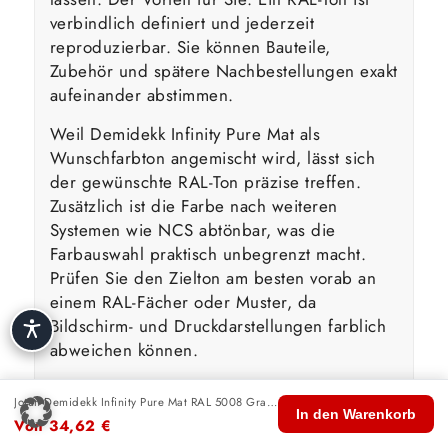
verbindlich definiert und jederzeit
reproduzierbar. Sie können Bauteile,
Zubehör und spätere Nachbestellungen exakt
aufeinander abstimmen.
Weil Demidekk Infinity Pure Mat als
Wunschfarbton angemischt wird, lässt sich
der gewünschte RAL-Ton präzise treffen.
Zusätzlich ist die Farbe nach weiteren
Systemen wie NCS abtönbar, was die
Farbauswahl praktisch unbegrenzt macht.
Prüfen Sie den Zielton am besten vorab an
einem RAL-Fächer oder Muster, da
Bildschirm- und Druckdarstellungen farblich
abweichen können.
Jotun Demidekk Infinity Pure Mat RAL 5008 Graublau
🏠
🛍️
🔍
🛒
👤
Wasserbasierte Technologie &
In den Warenkorb
Von
34,62
€
Start
Shop
Suche
Warenkorb
Konto