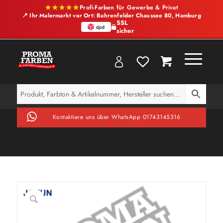
★★★★★
Profi-Farben für Gewerbe & Privat
📍 Ihr Malermarkt vor Ort: Bahrenfelder Chaussee 80, Hamburg
SSL
sicher
Kontaktiere uns über WhatsApp 01743145316