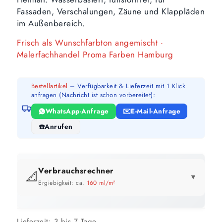
Fassaden, Verschalungen, Zäune und Klappläden
im Außenbereich.
Frisch als Wunschfarbton angemischt ·
Malerfachhandel Proma Farben Hamburg
Bestellartikel
– Verfügbarkeit & Lieferzeit mit 1 Klick
anfragen (Nachricht ist schon vorbereitet):
WhatsApp-Anfrage
E-Mail-Anfrage
Anrufen
Verbrauchsrechner
📐
▼
Ergiebigkeit: ca.
160 ml/m²
GEBINDE-REICHWEITE IM ÜBERBLICK
Preis pro Liter im Vergleich
Lieferzeit:
3 bis 7 Tage