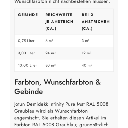
Wunschfarbton nicht nachbestellen müssen.
GEBINDE
REICHWEITE
BEI 2
JE ANSTRICH
ANSTRICHEN
(CA.)
(CA.)
0,75 Liter
6 m²
3 m²
3,00 Liter
24 m²
12 m²
10,00 Liter
80 m²
40 m²
Farbton, Wunschfarbton &
Gebinde
Jotun Demidekk Infinity Pure Mat RAL 5008
Graublau wird als Wunschfarbton
angemischt. Sie erhalten diesen Artikel im
Farbton RAL 5008 Graublau; grundsätzlich