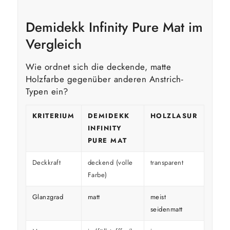
Demidekk Infinity Pure Mat im
Vergleich
Wie ordnet sich die deckende, matte
Holzfarbe gegenüber anderen Anstrich-
Typen ein?
KRITERIUM
DEMIDEKK
HOLZLASUR
GLÄ
INFINITY
HOL
PURE MAT
Deckkraft
deckend (volle
transparent
decke
Farbe)
Glanzgrad
matt
meist
glänz
seidenmatt