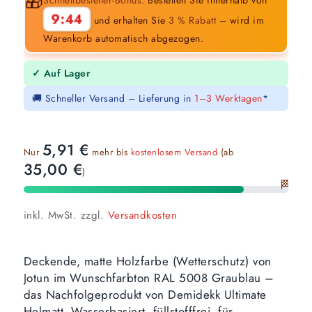
🎁
9:43
und erhalten Sie
3 % Rabatt
– wird im
Warenkorb automatisch abgezogen.
✓ Auf Lager
🚚 Schneller Versand – Lieferung in
1–3 Werktagen
*
5,91
€
Nur
mehr bis
kostenlosem Versand
(ab
35,00
€
)
🏁
inkl. MwSt.
zzgl.
Versandkosten
Deckende, matte Holzfarbe (Wetterschutz) von
Jotun im Wunschfarbton RAL 5008 Graublau –
das Nachfolgeprodukt von Demidekk Ultimate
Helmatt. Wasserbasiert, füllstofffrei, für