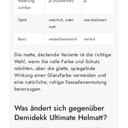
Maserung
ja (füllstofffrei)
ja
überd
sichtbar
Optik
natürlich, edel-
naturbelassen
kräfti
matt
Basis
wasserbasierend
variiert
variier
Die matte, deckende Variante ist die richtige
Wahl, wenn Sie volle Farbe und Schutz
möchten, aber die glatte, spiegelnde
Wirkung einer Glanzfarbe vermeiden und
eine natürliche, ruhige Fassadenanmutung
bevorzugen.
Was ändert sich gegenüber
Demidekk Ultimate Helmatt?