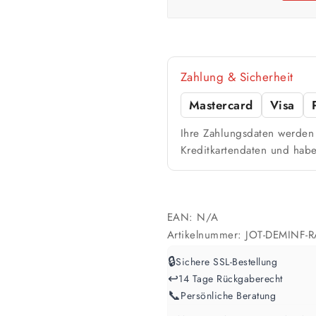
🎨 Jetziger Zustand
Zahlung & Sicherheit
Farbig / dunkel
2 Anstriche empfohle
Mastercard
Visa
Ihre Zahlungsdaten werden 
Werte sind Richtwerte und können je n
Kreditkartendaten und habe
EAN:
N/A
Artikelnummer:
JOT-DEMINF-
🔒
Sichere SSL-Bestellung
↩️
14 Tage Rückgaberecht
📞
Persönliche Beratung