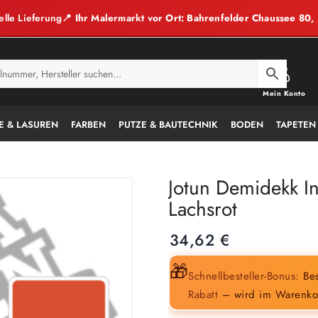
elle Lieferung
📍 Ihr Malermarkt vor Ort: Bahrenfelder Chaussee 80
Mein Konto
E & LASUREN
FARBEN
PUTZE & BAUTECHNIK
BODEN
TAPETEN
Jotun Demidekk In
Lachsrot
34,62
€
🎁
Schnellbesteller-Bonus:
Bes
Rabatt
– wird im Warenko