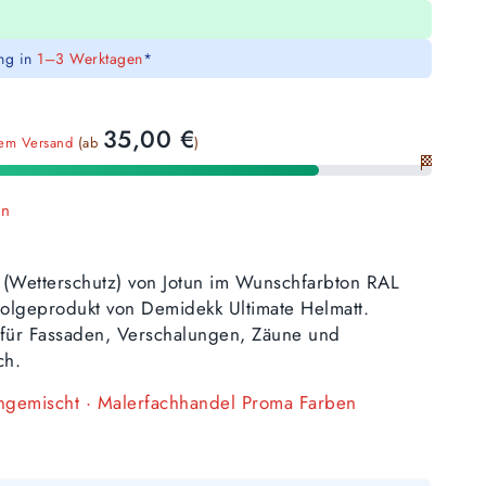
ung in
1–3 Werktagen
*
35,00
€
sem Versand
(ab
)
🏁
en
 (Wetterschutz) von Jotun im Wunschfarbton RAL
olgeprodukt von Demidekk Ultimate Helmatt.
i, für Fassaden, Verschalungen, Zäune und
ch.
angemischt · Malerfachhandel Proma Farben