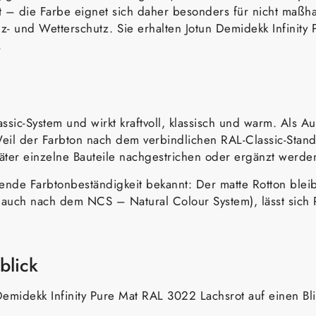
 – die Farbe eignet sich daher besonders für nicht maßhal
olz- und Wetterschutz. Sie erhalten Jotun Demidekk Infini
.
sic-System und wirkt kraftvoll, klassisch und warm. Als Auß
il der Farbton nach dem verbindlichen RAL-Classic-Standar
äter einzelne Bauteile nachgestrichen oder ergänzt werde
agende Farbtonbeständigkeit bekannt: Der matte Rotton ble
 auch nach dem NCS – Natural Colour System), lässt sich 
blick
emidekk Infinity Pure Mat RAL 3022 Lachsrot auf einen Bl