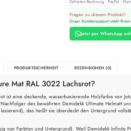
Zahlarten:
Rechnung · PayPal · Klarn
Fragen zu diesem Produkt?
Unser Kundensupport steht Ihnen 
Jetzt per WhatsApp an
PRODUKTSICHERHEIT
REZENSIONEN (0)
 Pure Mat RAL 3022 Lachsrot?
rot ist eine deckende, wasserbasierende Holzfarbe von Jo
er Nachfolger des bewährten Demidekk Ultimate Helmatt u
 lasierend), das heißt sie überdeckt den Untergrund vollst
gig von Farbton und Untergrund). Weil Demidekk Infinity P