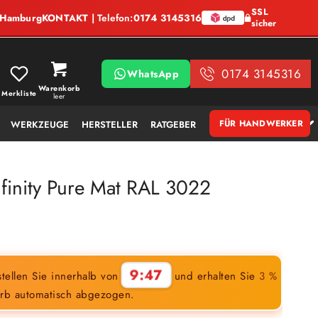
SSL
, Hamburg
KONTAKT
| Telefon:
0174 3145316
sicher
0174 3145316
WhatsApp
Warenkorb
Merkliste
leer
FÜR HANDWERKER
WERKZEUGE
HERSTELLER
RATGEBER
finity Pure Mat RAL 3022
9:46
tellen Sie innerhalb von
und erhalten Sie
3 %
rb automatisch abgezogen.