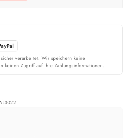
m²
Weiß / hell
n
1 Anstrich reicht meist
PayPal
sicher verarbeitet. Wir speichern keine
ach Untergrund und Werkzeug abweichen. Für 10 % Reserve wird automatisch
n keinen Zugriff auf Ihre Zahlungsinformationen.
aufgerundet.
RAL3022