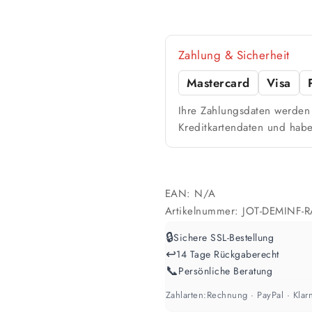
🎨 Jetziger Zustand
Zahlung & Sicherheit
Farbig / dunkel
2 Anstriche empfohle
Mastercard
Visa
Ihre Zahlungsdaten werden 
Werte sind Richtwerte und können je n
Kreditkartendaten und habe
EAN:
N/A
Artikelnummer:
JOT-DEMINF-R
🔒
Sichere SSL-Bestellung
↩️
14 Tage Rückgaberecht
📞
Persönliche Beratung
Zahlarten:
Rechnung · PayPal · Klarn