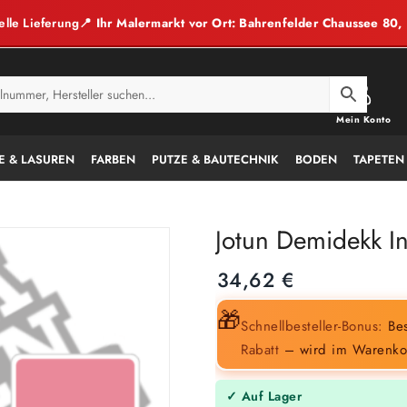
elle Lieferung
📍 Ihr Malermarkt vor Ort: Bahrenfelder Chaussee 80
Mein Konto
E & LASUREN
FARBEN
PUTZE & BAUTECHNIK
BODEN
TAPETEN
Jotun Demidekk In
34,62
€
🎁
Schnellbesteller-Bonus:
Bes
Rabatt
– wird im Warenko
✓ Auf Lager