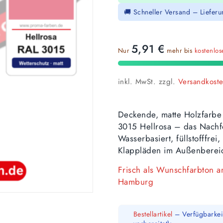
🚚 Schneller Versand – Liefer
5,91
€
Nur
mehr bis
kostenlo
inkl. MwSt.
zzgl.
Versandkost
Deckende, matte Holzfarbe
3015 Hellrosa – das Nachf
Wasserbasiert, füllstofffre
Klappläden im Außenberei
Frisch als Wunschfarbton 
Hamburg
Bestellartikel
– Verfügbarkeit