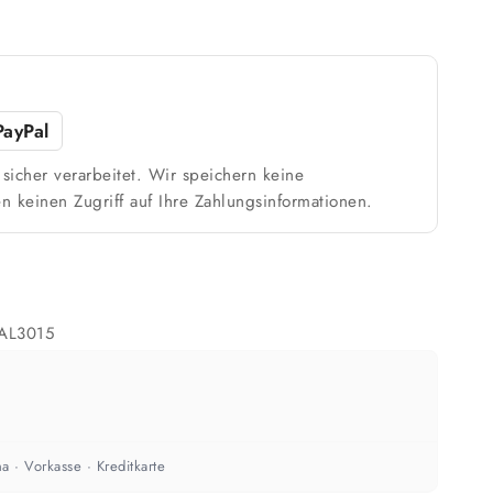
Weiß / hell
n
1 Anstrich reicht meist
PayPal
sicher verarbeitet. Wir speichern keine
ach Untergrund und Werkzeug abweichen. Für 10 % Reserve wird automatisch
n keinen Zugriff auf Ihre Zahlungsinformationen.
aufgerundet.
AL3015
a · Vorkasse · Kreditkarte