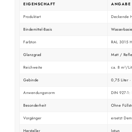
EIGENSCHAFT
ANGABE
Produktart
Deckende Ho
Bindemittel-Basis
Wasserbasi
Farbton
RAL 3015 He
Glanzgrad
Matt / Refl
Reichweite
ca. 8 m²/Lit
Gebinde
0,75 Liter ·
Anwendungsnorm
DIN 927-1: 
Besonderheit
Ohne Füllst
Vorgänger
ersetzt Dem
Hersteller
Jotun