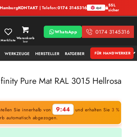
SSL
, Hamburg
KONTAKT
| Telefon:
0174 3145316
sicher
0174 3145316
WhatsApp
Warenkorb
Merkliste
leer
FÜR HANDWERKER
WERKZEUGE
HERSTELLER
RATGEBER
finity Pure Mat RAL 3015 Hellrosa
9:43
tellen Sie innerhalb von
und erhalten Sie
3 %
rb automatisch abgezogen.