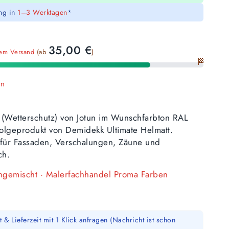
ung in
1–3 Werktagen
*
35,00
€
sem Versand
(ab
)
🏁
en
 (Wetterschutz) von Jotun im Wunschfarbton RAL
olgeprodukt von Demidekk Ultimate Helmatt.
i, für Fassaden, Verschalungen, Zäune und
ch.
angemischt · Malerfachhandel Proma Farben
 & Lieferzeit mit 1 Klick anfragen (Nachricht ist schon