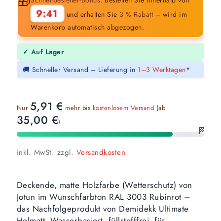
🎁
9:38
und erhalten Sie
3 % Rabatt
– wird im
Warenkorb automatisch abgezogen.
✓ Auf Lager
🚚 Schneller Versand – Lieferung in
1–3 Werktagen
*
5,91
€
Nur
mehr bis
kostenlosem Versand
(ab
35,00
€
)
🏁
inkl. MwSt.
zzgl.
Versandkosten
Deckende, matte Holzfarbe (Wetterschutz) von
Jotun im Wunschfarbton RAL 3003 Rubinrot –
das Nachfolgeprodukt von Demidekk Ultimate
Helmatt. Wasserbasiert, füllstofffrei, für