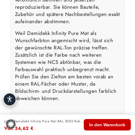
reproduzierbar. Sie können Bauteile,
Zubehör und spätere Nachbestellungen exakt
aufeinander abstimmen.
Weil Demidekk Infinity Pure Mat als
Wunschfarbton angemischt wird, lässt sich
der gewünschte RAL-Ton präzise treffen.
Zusätzlich ist die Farbe nach weiteren
Systemen wie NCS abtönbar, was die
Farbauswahl praktisch unbegrenzt macht.
Prüfen Sie den Zielton am besten vorab an
einem RAL-Fächer oder Muster, da
Bildschirm- und Druckdarstellungen farblich
abweichen können.
Wasserbasierte Technologie &
Jotun Demidekk Infinity Pure Mat RAL 3003 Rubinrot
🏠
🛍️
🔍
🛒
👤
In den Warenkorb
Umwelt
Von
34,62
€
Start
Shop
Suche
Warenkorb
Konto