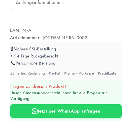
Zahlungsinformationen.
Werte sind Richtwerte und können je nach Untergrund und Werkzeug
abweichen. Für 10 % Reserve wird automatisch aufgerundet.
EAN:
N/A
Artikelnummer:
JOT-DEMINF-RAL3003
🔒
Sichere SSL-Bestellung
↩️
14 Tage Rückgaberecht
📞
Persönliche Beratung
Zahlarten:
Rechnung · PayPal · Klarna · Vorkasse · Kreditkarte
Fragen zu diesem Produkt?
Unser Kundensupport steht Ihnen für alle Fragen zur
Verfügung!
Jetzt per WhatsApp anfragen