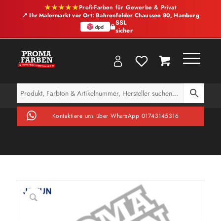
★★★★★
Profi-Farben für Gewerbe & Privat
📍 Ihr Malermarkt vor Ort: Bahrenfelder Chaussee 80, Hamburg
SSL
sicher
Kontaktiere uns über WhatsApp 01743145316