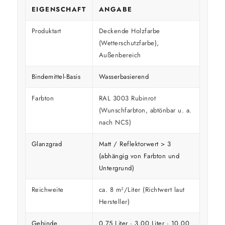
EIGENSCHAFT
ANGABE
Produktart
Deckende Holzfarbe
(Wetterschutzfarbe),
Außenbereich
Bindemittel-Basis
Wasserbasierend
Farbton
RAL 3003 Rubinrot
(Wunschfarbton, abtönbar u. a.
nach NCS)
Glanzgrad
Matt / Reflektorwert > 3
(abhängig von Farbton und
Untergrund)
Reichweite
ca. 8 m²/Liter (Richtwert laut
Hersteller)
Gebinde
0,75 Liter · 3,00 Liter · 10,00