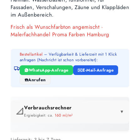
Fassaden, Verschalungen, Zäune und Klappläden
im Außenbereich.
Frisch als Wunschfarbton angemischt ·
Malerfachhandel Proma Farben Hamburg
Bestellartikel
– Verfügbarkeit & Lieferzeit mit 1 Klick
anfragen (Nachricht ist schon vorbereitet):
WhatsApp-Anfrage
E-Mail-Anfrage
Anrufen
Verbrauchsrechner
📐
▼
Ergiebigkeit: ca.
160 ml/m²
GEBINDE-REICHWEITE IM ÜBERBLICK
Preis pro Liter im Vergleich
Lieferzeit:
3 bis 7 Tage