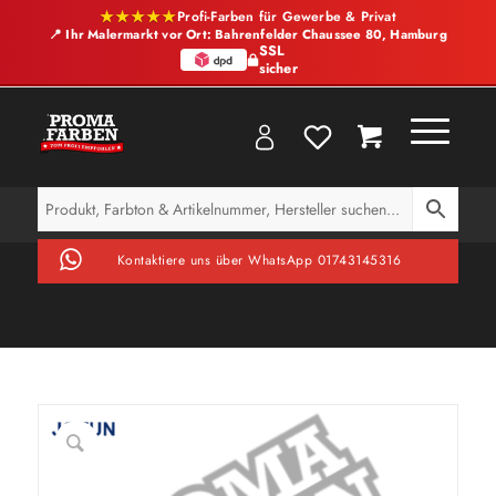
★★★★★
Profi-Farben für Gewerbe & Privat
📍 Ihr Malermarkt vor Ort: Bahrenfelder Chaussee 80, Hamburg
SSL
sicher
Kontaktiere uns über WhatsApp 01743145316