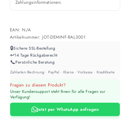
Zahlungsinformationen.
Werte sind Richtwerte und können je nach Untergrund und Werkzeug
abweichen. Für 10 % Reserve wird automatisch aufgerundet.
EAN:
N/A
Artikelnummer:
JOT-DEMINF-RAL3001
🔒
Sichere SSL-Bestellung
↩️
14 Tage Rückgaberecht
📞
Persönliche Beratung
Zahlarten:
Rechnung · PayPal · Klarna · Vorkasse · Kreditkarte
Fragen zu diesem Produkt?
Unser Kundensupport steht Ihnen für alle Fragen zur
Verfügung!
Jetzt per WhatsApp anfragen