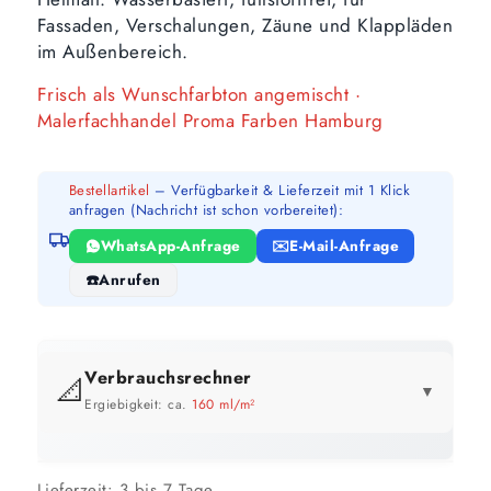
Fassaden, Verschalungen, Zäune und Klappläden
im Außenbereich.
Frisch als Wunschfarbton angemischt ·
Malerfachhandel Proma Farben Hamburg
Bestellartikel
– Verfügbarkeit & Lieferzeit mit 1 Klick
anfragen (Nachricht ist schon vorbereitet):
WhatsApp-Anfrage
E-Mail-Anfrage
Anrufen
Verbrauchsrechner
📐
▼
Ergiebigkeit: ca.
160 ml/m²
GEBINDE-REICHWEITE IM ÜBERBLICK
Preis pro Liter im Vergleich
Lieferzeit:
3 bis 7 Tage