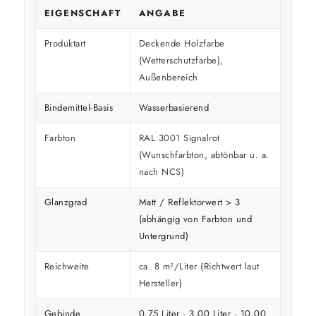
EIGENSCHAFT
ANGABE
Produktart
Deckende Holzfarbe
(Wetterschutzfarbe),
Außenbereich
Bindemittel-Basis
Wasserbasierend
Farbton
RAL 3001 Signalrot
(Wunschfarbton, abtönbar u. a.
nach NCS)
Glanzgrad
Matt / Reflektorwert > 3
(abhängig von Farbton und
Untergrund)
Reichweite
ca. 8 m²/Liter (Richtwert laut
Hersteller)
Gebinde
0,75 Liter · 3,00 Liter · 10,00