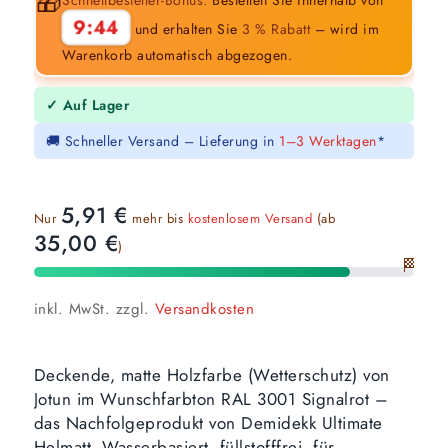
🎁
9:43
und erhalten Sie
3 % Rabatt
– wird im
Warenkorb automatisch abgezogen.
✓ Auf Lager
🚚 Schneller Versand – Lieferung in
1–3 Werktagen
*
5,91
€
Nur
mehr bis
kostenlosem Versand
(ab
35,00
€
)
🏁
inkl. MwSt.
zzgl.
Versandkosten
Deckende, matte Holzfarbe (Wetterschutz) von
Jotun im Wunschfarbton RAL 3001 Signalrot –
das Nachfolgeprodukt von Demidekk Ultimate
Helmatt. Wasserbasiert, füllstofffrei, für