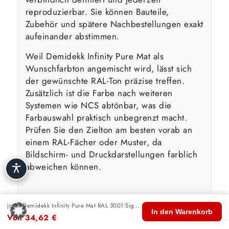
reproduzierbar. Sie können Bauteile,
Zubehör und spätere Nachbestellungen exakt
aufeinander abstimmen.
Weil Demidekk Infinity Pure Mat als
Wunschfarbton angemischt wird, lässt sich
der gewünschte RAL-Ton präzise treffen.
Zusätzlich ist die Farbe nach weiteren
Systemen wie NCS abtönbar, was die
Farbauswahl praktisch unbegrenzt macht.
Prüfen Sie den Zielton am besten vorab an
einem RAL-Fächer oder Muster, da
Bildschirm- und Druckdarstellungen farblich
abweichen können.
Wasserbasierte Technologie &
Jotun Demidekk Infinity Pure Mat RAL 3001 Signalrot
🏠
🛍️
🔍
🛒
👤
In den Warenkorb
Umwelt
Von
34,62
€
Start
Shop
Suche
Warenkorb
Konto