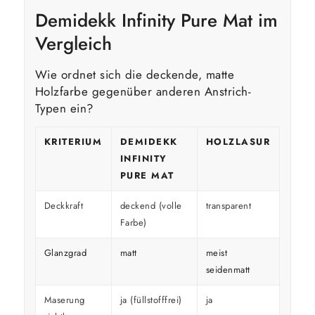
Demidekk Infinity Pure Mat im
Vergleich
Wie ordnet sich die deckende, matte
Holzfarbe gegenüber anderen Anstrich-
Typen ein?
KRITERIUM
DEMIDEKK
HOLZLASUR
GLÄ
INFINITY
HOL
PURE MAT
Deckkraft
deckend (volle
transparent
decke
Farbe)
Glanzgrad
matt
meist
glänz
seidenmatt
Maserung
ja (füllstofffrei)
ja
überd