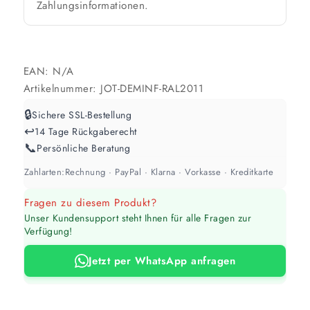
Zahlungsinformationen.
Werte sind Richtwerte und können je nach Untergrund und Werkzeug
abweichen. Für 10 % Reserve wird automatisch aufgerundet.
EAN:
N/A
Artikelnummer:
JOT-DEMINF-RAL2011
🔒
Sichere SSL-Bestellung
↩️
14 Tage Rückgaberecht
📞
Persönliche Beratung
Zahlarten:
Rechnung · PayPal · Klarna · Vorkasse · Kreditkarte
Fragen zu diesem Produkt?
Unser Kundensupport steht Ihnen für alle Fragen zur
Verfügung!
Jetzt per WhatsApp anfragen