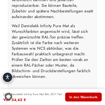
reproduzierbar. Sie können Bauteile,
Zubehör und spätere Nachbestellungen exakt
aufeinander abstimmen.
Weil Demidekk Infinity Pure Mat als
Wunschfarbton angemischt wird, lässt sich
der gewünschte RAL-Ton präzise treffen.
Zusätzlich ist die Farbe nach weiteren
Systemen wie NCS abtönbar, was die
Farbauswahl praktisch unbegrenzt macht.
Prüfen Sie den Zielton am besten vorab an
einem RAL-Fächer oder Muster, da
Bildschirm- und Druckdarstellungen farblich
abweichen können.
Wasserbasierte Technologie &
Jotun Demidekk Infinity Pure Mat RAL 2011 Tieforange
🏠
🛍️
🔍
🛒
👤
In den Warenkorb
Umwelt
Von
34,62
€
Start
Shop
Suche
Warenkorb
Konto