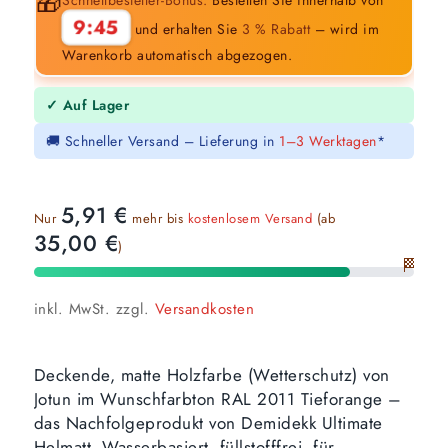
🎁
9:44
und erhalten Sie
3 % Rabatt
– wird im
Warenkorb automatisch abgezogen.
✓ Auf Lager
🚚 Schneller Versand – Lieferung in
1–3 Werktagen
*
5,91
€
Nur
mehr bis
kostenlosem Versand
(ab
35,00
€
)
🏁
inkl. MwSt.
zzgl.
Versandkosten
Deckende, matte Holzfarbe (Wetterschutz) von
Jotun im Wunschfarbton RAL 2011 Tieforange –
das Nachfolgeprodukt von Demidekk Ultimate
Helmatt. Wasserbasiert, füllstofffrei, für