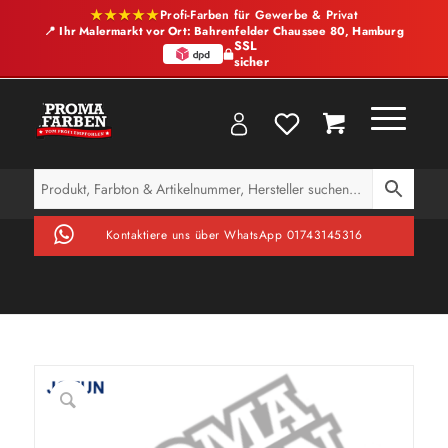
★★★★★
Profi-Farben für Gewerbe & Privat
📍 Ihr Malermarkt vor Ort: Bahrenfelder Chaussee 80, Hamburg
SSL
sicher
Kontaktiere uns über WhatsApp 01743145316