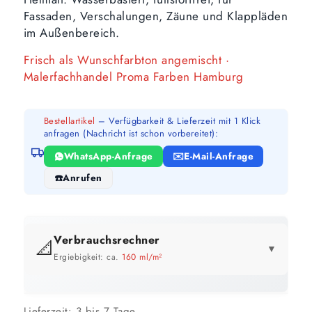
Fassaden, Verschalungen, Zäune und Klappläden
im Außenbereich.
Frisch als Wunschfarbton angemischt ·
Malerfachhandel Proma Farben Hamburg
Bestellartikel
– Verfügbarkeit & Lieferzeit mit 1 Klick
anfragen (Nachricht ist schon vorbereitet):
WhatsApp-Anfrage
E-Mail-Anfrage
Anrufen
Verbrauchsrechner
📐
▼
Ergiebigkeit: ca.
160 ml/m²
GEBINDE-REICHWEITE IM ÜBERBLICK
Preis pro Liter im Vergleich
Lieferzeit:
3 bis 7 Tage