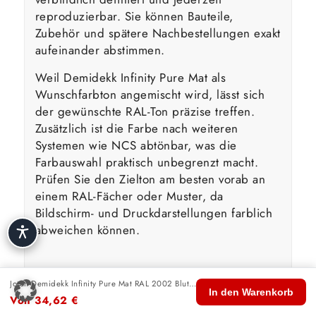
reproduzierbar. Sie können Bauteile,
Zubehör und spätere Nachbestellungen exakt
aufeinander abstimmen.
Weil Demidekk Infinity Pure Mat als
Wunschfarbton angemischt wird, lässt sich
der gewünschte RAL-Ton präzise treffen.
Zusätzlich ist die Farbe nach weiteren
Systemen wie NCS abtönbar, was die
Farbauswahl praktisch unbegrenzt macht.
Prüfen Sie den Zielton am besten vorab an
einem RAL-Fächer oder Muster, da
Bildschirm- und Druckdarstellungen farblich
abweichen können.
Wasserbasierte Technologie &
Jotun Demidekk Infinity Pure Mat RAL 2002 Blutorange
🏠
🛍️
🔍
🛒
👤
In den Warenkorb
Umwelt
Von
34,62
€
Start
Shop
Suche
Warenkorb
Konto