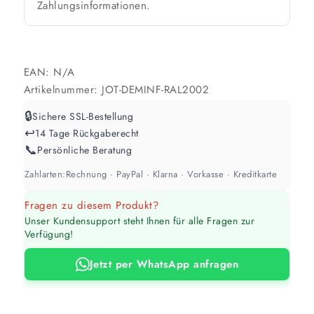
Zahlungsinformationen.
Werte sind Richtwerte und können je nach Untergrund und Werkzeug
abweichen. Für 10 % Reserve wird automatisch aufgerundet.
EAN:
N/A
Artikelnummer:
JOT-DEMINF-RAL2002
🔒
Sichere SSL-Bestellung
↩️
14 Tage Rückgaberecht
📞
Persönliche Beratung
Zahlarten:
Rechnung · PayPal · Klarna · Vorkasse · Kreditkarte
Fragen zu diesem Produkt?
Unser Kundensupport steht Ihnen für alle Fragen zur
Verfügung!
Jetzt per WhatsApp anfragen