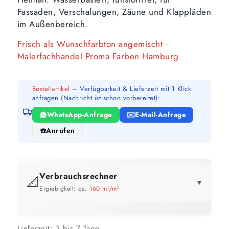
Fassaden, Verschalungen, Zäune und Klappläden
im Außenbereich.
Frisch als Wunschfarbton angemischt ·
Malerfachhandel Proma Farben Hamburg
Bestellartikel
– Verfügbarkeit & Lieferzeit mit 1 Klick
anfragen (Nachricht ist schon vorbereitet):
WhatsApp-Anfrage
E-Mail-Anfrage
Anrufen
Verbrauchsrechner
📐
▼
Ergiebigkeit: ca.
160 ml/m²
GEBINDE-REICHWEITE IM ÜBERBLICK
Preis pro Liter im Vergleich
Lieferzeit:
3 bis 7 Tage