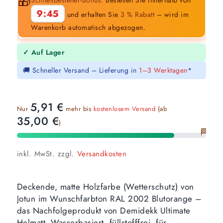
🎁
9:44
und erhalten Sie
3 % Rabatt
– wird im
Warenkorb automatisch abgezogen.
✓ Auf Lager
🚚 Schneller Versand – Lieferung in
1–3 Werktagen
*
5,91
€
Nur
mehr bis
kostenlosem Versand
(ab
35,00
€
)
🏁
inkl. MwSt.
zzgl.
Versandkosten
Deckende, matte Holzfarbe (Wetterschutz) von
Jotun im Wunschfarbton RAL 2002 Blutorange –
das Nachfolgeprodukt von Demidekk Ultimate
Helmatt. Wasserbasiert, füllstofffrei, für