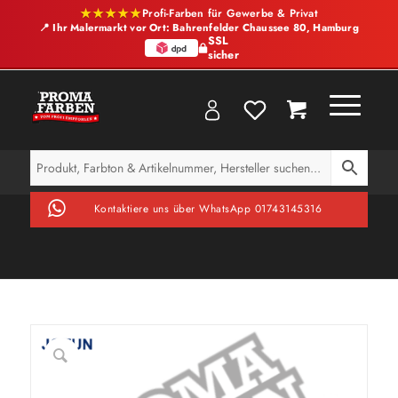
★★★★★
Profi-Farben für Gewerbe & Privat
📍 Ihr Malermarkt vor Ort: Bahrenfelder Chaussee 80, Hamburg
SSL
sicher
Kontaktiere uns über WhatsApp 01743145316