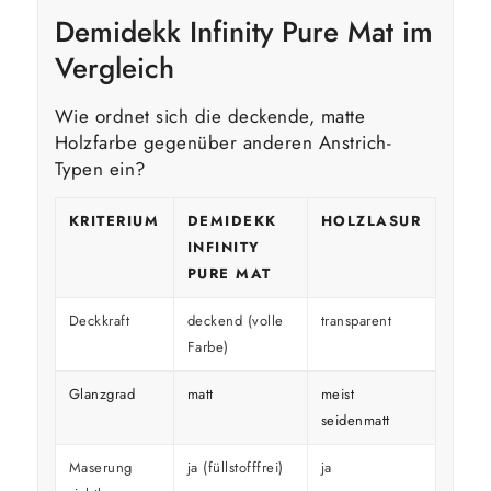
Demidekk Infinity Pure Mat im
Vergleich
Wie ordnet sich die deckende, matte
Holzfarbe gegenüber anderen Anstrich-
Typen ein?
KRITERIUM
DEMIDEKK
HOLZLASUR
GLÄ
INFINITY
HOL
PURE MAT
Deckkraft
deckend (volle
transparent
decke
Farbe)
Glanzgrad
matt
meist
glänz
seidenmatt
Maserung
ja (füllstofffrei)
ja
überd