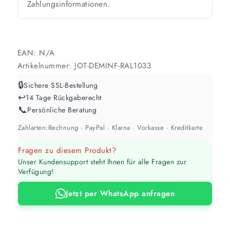
Zahlungsinformationen.
Werte sind Richtwerte und können je nach Untergrund und Werkzeug
abweichen. Für 10 % Reserve wird automatisch aufgerundet.
EAN:
N/A
Artikelnummer:
JOT-DEMINF-RAL1033
🔒
Sichere SSL-Bestellung
↩️
14 Tage Rückgaberecht
📞
Persönliche Beratung
Zahlarten:
Rechnung · PayPal · Klarna · Vorkasse · Kreditkarte
Fragen zu diesem Produkt?
Unser Kundensupport steht Ihnen für alle Fragen zur
Verfügung!
Jetzt per WhatsApp anfragen