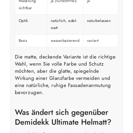
Maserung
ja (füllstofffrei)
ja
überd
sichtbar
Optik
natürlich, edel-
naturbelassen
kräfti
matt
Basis
wasserbasierend
variiert
variier
Die matte, deckende Variante ist die richtige
Wahl, wenn Sie volle Farbe und Schutz
möchten, aber die glatte, spiegelnde
Wirkung einer Glanzfarbe vermeiden und
eine natürliche, ruhige Fassadenanmutung
bevorzugen.
Was ändert sich gegenüber
Demidekk Ultimate Helmatt?