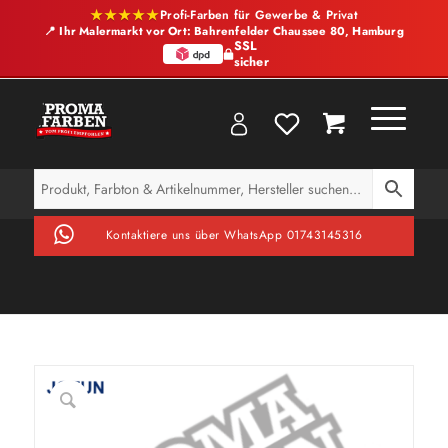
★★★★★
Profi-Farben für Gewerbe & Privat
📍 Ihr Malermarkt vor Ort: Bahrenfelder Chaussee 80, Hamburg
SSL
sicher
Kontaktiere uns über WhatsApp 01743145316