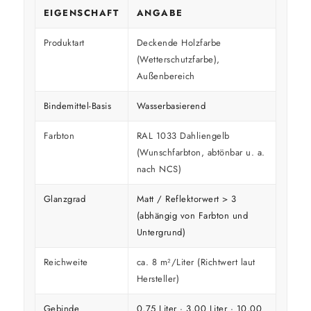
EIGENSCHAFT
ANGABE
Produktart
Deckende Holzfarbe
(Wetterschutzfarbe),
Außenbereich
Bindemittel-Basis
Wasserbasierend
Farbton
RAL 1033 Dahliengelb
(Wunschfarbton, abtönbar u. a.
nach NCS)
Glanzgrad
Matt / Reflektorwert > 3
(abhängig von Farbton und
Untergrund)
Reichweite
ca. 8 m²/Liter (Richtwert laut
Hersteller)
Gebinde
0,75 Liter · 3,00 Liter · 10,00