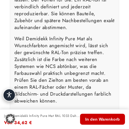
verbindlich definiert und jederzeit
reproduzierbar. Sie können Bauteile,
Zubehör und spätere Nachbestellungen exakt
aufeinander abstimmen.
Weil Demidekk Infinity Pure Mat als
Wunschfarbton angemischt wird, lässt sich
der gewünschte RAL-Ton präzise treffen.
Zusätzlich ist die Farbe nach weiteren
Systemen wie NCS abtönbar, was die
Farbauswahl praktisch unbegrenzt macht.
Prüfen Sie den Zielton am besten vorab an
einem RAL-Fächer oder Muster, da
Bildschirm- und Druckdarstellungen farblich
abweichen können.
Jotun Demidekk Infinity Pure Mat RAL 1033 Dahliengelb
🏠
🛍️
🔍
🛒
👤
Wasserbasierte Technologie &
In den Warenkorb
Von
34,62
€
Start
Shop
Suche
Warenkorb
Konto