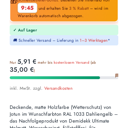
🎁
9:44
und erhalten Sie
3 % Rabatt
– wird im
Warenkorb automatisch abgezogen.
✓ Auf Lager
🚚 Schneller Versand – Lieferung in
1–3 Werktagen
*
5,91
€
Nur
mehr bis
kostenlosem Versand
(ab
35,00
€
)
🏁
inkl. MwSt.
zzgl.
Versandkosten
Deckende, matte Holzfarbe (Wetterschutz) von
Jotun im Wunschfarbton RAL 1033 Dahliengelb –
das Nachfolgeprodukt von Demidekk Ultimate
Helmatt. Wasserbasiert, füllstofffrei, für