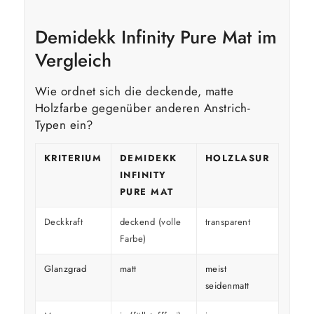
Demidekk Infinity Pure Mat im
Vergleich
Wie ordnet sich die deckende, matte
Holzfarbe gegenüber anderen Anstrich-
Typen ein?
KRITERIUM
DEMIDEKK
HOLZLASUR
GLÄ
INFINITY
HOL
PURE MAT
Deckkraft
deckend (volle
transparent
decke
Farbe)
Glanzgrad
matt
meist
glänz
seidenmatt