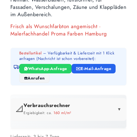
Fassaden, Verschalungen, Zäune und Klappläden
im Außenbereich.
Frisch als Wunschfarbton angemischt ·
Malerfachhandel Proma Farben Hamburg
Bestellartikel
– Verfügbarkeit & Lieferzeit mit 1 Klick
anfragen (Nachricht ist schon vorbereitet):
WhatsApp-Anfrage
E-Mail-Anfrage
Anrufen
Verbrauchsrechner
📐
▼
Ergiebigkeit: ca.
160 ml/m²
GEBINDE-REICHWEITE IM ÜBERBLICK
Preis pro Liter im Vergleich
Lieferzeit:
3 bis 7 Tage