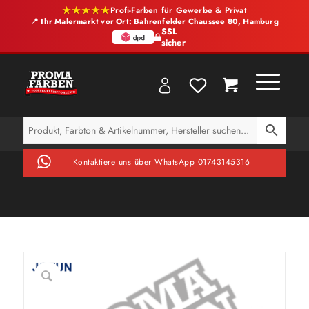
★★★★★
Profi-Farben für Gewerbe & Privat
📍 Ihr Malermarkt vor Ort: Bahrenfelder Chaussee 80, Hamburg
SSL
sicher
Kontaktiere uns über WhatsApp 01743145316