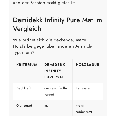
und der Farbton exakt gleich ist.
Demidekk Infinity Pure Mat im
Vergleich
Wie ordnet sich die deckende, matte
Holzfarbe gegenüber anderen Anstrich-
Typen ein?
KRITERIUM
DEMIDEKK
HOLZLASUR
GLÄ
INFINITY
HOL
PURE MAT
Deckkraft
deckend (volle
transparent
decke
Farbe)
Glanzgrad
matt
meist
glänz
seidenmatt