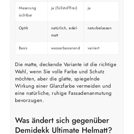
Maserung
ja (füllstofffrei)
ja
überd
sichtbar
Optik
natürlich, edel-
naturbelassen
kräfti
matt
Basis
wasserbasierend
variiert
variier
Die matte, deckende Variante ist die richtige
Wahl, wenn Sie volle Farbe und Schutz
möchten, aber die glatte, spiegelnde
Wirkung einer Glanzfarbe vermeiden und
eine natürliche, ruhige Fassadenanmutung
bevorzugen.
Was ändert sich gegenüber
Demidekk Ultimate Helmatt?