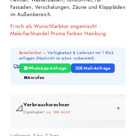
Fassaden, Verschalungen, Zäune und Klappläden
im Außenbereich.
Frisch als Wunschfarbton angemischt ·
Malerfachhandel Proma Farben Hamburg
Bestellartikel
– Verfügbarkeit & Lieferzeit mit 1 Klick
anfragen (Nachricht ist schon vorbereitet):
WhatsApp-Anfrage
E-Mail-Anfrage
Anrufen
Verbrauchsrechner
📐
▼
Ergiebigkeit: ca.
160 ml/m²
GEBINDE-REICHWEITE IM ÜBERBLICK
Preis pro Liter im Vergleich
Lieferzeit:
3 bis 7 Tage