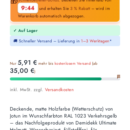
🎁
9:43
und erhalten Sie
3 % Rabatt
– wird im
Warenkorb automatisch abgezogen.
✓ Auf Lager
🚚 Schneller Versand – Lieferung in
1–3 Werktagen
*
5,91
€
Nur
mehr bis
kostenlosem Versand
(ab
35,00
€
)
🏁
inkl. MwSt.
zzgl.
Versandkosten
Deckende, matte Holzfarbe (Wetterschutz) von
Jotun im Wunschfarbton RAL 1023 Verkehrsgelb
– das Nachfolgeprodukt von Demidekk Ultimate
Helmatt. Wasserbasiert, füllstofffrei, für