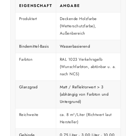
EIGENSCHAFT
ANGABE
Produktart
Deckende Holzfarbe
(Wetterschutzfarbe),
Außenbereich
Bindemittel-Basis
Wasserbasierend
Farbton
RAL 1023 Verkehrsgelb
(Wunschfarbton, abtönbar u. a.
nach NCS)
Glanzgrad
Matt / Reflektorwert > 3
(abhängig von Farbton und
Untergrund)
Reichweite
ca. 8 m²/Liter (Richtwert laut
Hersteller)
Gebinde
0,75 Liter · 3,00 Liter · 10,00