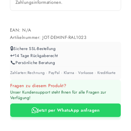
Zahlungsinformationen.
Werte sind Richtwerte und können je nach Untergrund und Werkzeug
abweichen. Für 10 % Reserve wird automatisch aufgerundet.
EAN:
N/A
Artikelnummer:
JOT-DEMINF-RAL1023
🔒
Sichere SSL-Bestellung
↩️
14 Tage Rückgaberecht
📞
Persönliche Beratung
Zahlarten:
Rechnung · PayPal · Klarna · Vorkasse · Kreditkarte
Fragen zu diesem Produkt?
Unser Kundensupport steht Ihnen für alle Fragen zur
Verfügung!
Jetzt per WhatsApp anfragen