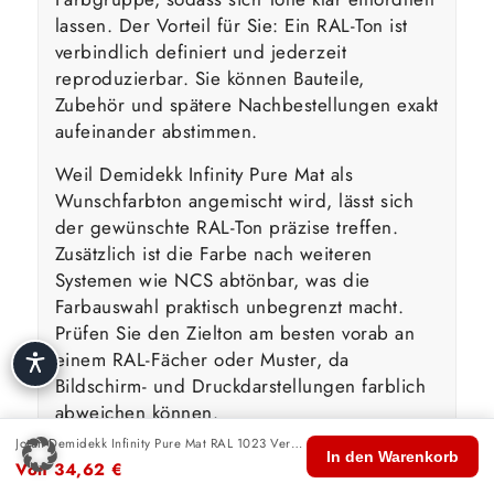
lassen. Der Vorteil für Sie: Ein RAL-Ton ist
verbindlich definiert und jederzeit
reproduzierbar. Sie können Bauteile,
Zubehör und spätere Nachbestellungen exakt
aufeinander abstimmen.
Weil Demidekk Infinity Pure Mat als
Wunschfarbton angemischt wird, lässt sich
der gewünschte RAL-Ton präzise treffen.
Zusätzlich ist die Farbe nach weiteren
Systemen wie NCS abtönbar, was die
Farbauswahl praktisch unbegrenzt macht.
Prüfen Sie den Zielton am besten vorab an
einem RAL-Fächer oder Muster, da
Bildschirm- und Druckdarstellungen farblich
abweichen können.
Jotun Demidekk Infinity Pure Mat RAL 1023 Verkehrsgelb
🏠
🛍️
🔍
🛒
👤
In den Warenkorb
Von
34,62
€
Wasserbasierte Technologie &
Start
Shop
Suche
Warenkorb
Konto