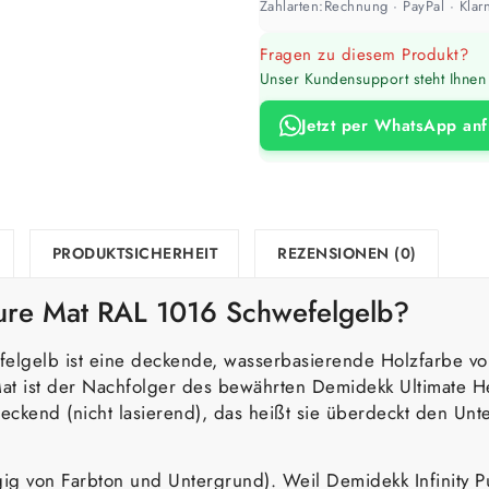
Zahlarten:
Rechnung · PayPal · Klarn
Fragen zu diesem Produkt?
Unser Kundensupport steht Ihnen 
Jetzt per WhatsApp an
PRODUKTSICHERHEIT
REZENSIONEN (0)
 Pure Mat RAL 1016 Schwefelgelb?
felgelb ist eine deckende, wasserbasierende Holzfarbe vo
at ist der Nachfolger des bewährten Demidekk Ultimate He
ckend (nicht lasierend), das heißt sie überdeckt den Unt
gig von Farbton und Untergrund). Weil Demidekk Infinity P