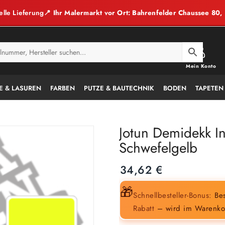
elle Lieferung
📍 Ihr Malermarkt vor Ort: Bahrenfelder Chaussee 80
Mein Konto
E & LASUREN
FARBEN
PUTZE & BAUTECHNIK
BODEN
TAPETEN
Jotun Demidekk In
Schwefelgelb
34,62
€
🎁
Schnellbesteller-Bonus:
Bes
Rabatt
– wird im Warenko