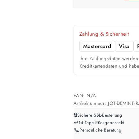
🎨 Jetziger Zustand
Zahlung & Sicherheit
Farbig / dunkel
2 Anstriche empfohle
Mastercard
Visa
Ihre Zahlungsdaten werden 
Werte sind Richtwerte und können je n
Kreditkartendaten und habe
EAN:
N/A
Artikelnummer:
JOT-DEMINF-R
🔒
Sichere SSL-Bestellung
↩️
14 Tage Rückgaberecht
📞
Persönliche Beratung