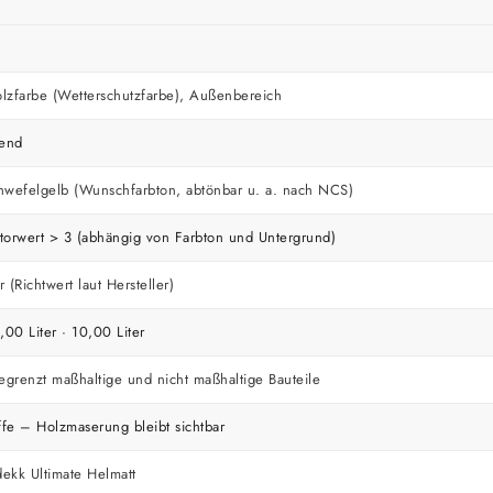
zfarbe (Wetterschutzfarbe), Außenbereich
rend
wefelgelb (Wunschfarbton, abtönbar u. a. nach NCS)
ktorwert > 3 (abhängig von Farbton und Untergrund)
 (Richtwert laut Hersteller)
3,00 Liter · 10,00 Liter
egrenzt maßhaltige und nicht maßhaltige Bauteile
ffe – Holzmaserung bleibt sichtbar
dekk Ultimate Helmatt