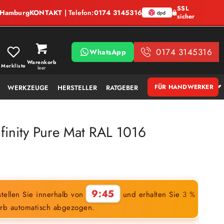
SSL
, Hamburg
KONTAKT
| Telefon:
0174 3145316
sicher
0174 3145316
WhatsApp
Warenkorb
Merkliste
leer
FÜR HANDWERKER
WERKZEUGE
HERSTELLER
RATGEBER
finity Pure Mat RAL 1016
9:44
tellen Sie innerhalb von
und erhalten Sie
3 %
rb automatisch abgezogen.