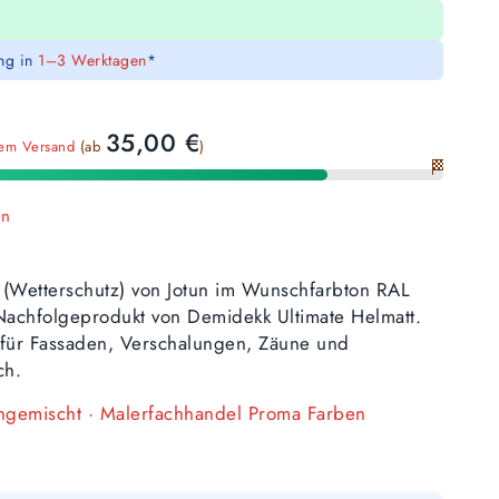
ung in
1–3 Werktagen
*
35,00
€
sem Versand
(ab
)
🏁
en
 (Wetterschutz) von Jotun im Wunschfarbton RAL
achfolgeprodukt von Demidekk Ultimate Helmatt.
i, für Fassaden, Verschalungen, Zäune und
ch.
angemischt · Malerfachhandel Proma Farben