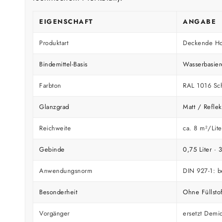
EIGENSCHAFT
ANGABE
Produktart
Deckende Hol
Bindemittel-Basis
Wasserbasie
Farbton
RAL 1016 Sch
Glanzgrad
Matt / Refle
Reichweite
ca. 8 m²/Liter
Gebinde
0,75 Liter · 
Anwendungsnorm
DIN 927-1: b
Besonderheit
Ohne Füllsto
Vorgänger
ersetzt Demi