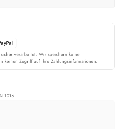
m²
Weiß / hell
n
1 Anstrich reicht meist
PayPal
sicher verarbeitet. Wir speichern keine
ach Untergrund und Werkzeug abweichen. Für 10 % Reserve wird automatisch
n keinen Zugriff auf Ihre Zahlungsinformationen.
aufgerundet.
AL1016