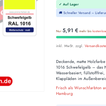
✓ Auf Lager
🚚 Schneller Versand – Liefer
5,91
€
Nur
mehr bis
kostenlo
inkl. MwSt.
zzgl.
Versandkost
Deckende, matte Holzfarbe
1016 Schwefelgelb – das N
Wasserbasiert, füllstofffre
Klappläden im Außenberei
Frisch als Wunschfarbton 
Hamburg