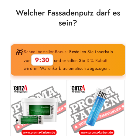
Welcher Fassadenputz darf es
sein?
🎁
Schnellbesteller-Bonus:
Bestellen Sie innerhalb
9:29
von
und erhalten Sie
3 % Rabatt
–
wird im Warenkorb automatisch abgezogen.