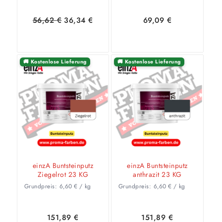
Ursprünglicher
Aktueller
56,62
€
36,34
€
69,09
€
Preis
Preis
war:
ist:
56,62 €
36,34 €.
🚚 Kostenlose Lieferung
🚚 Kostenlose Lieferung
In den
Zeige
In den
Zeige
Warenkorb
Details
Warenkorb
Details
einzA Buntsteinputz
einzA Buntsteinputz
Ziegelrot 23 KG
anthrazit 23 KG
Grundpreis:
6,60
€
/
kg
Grundpreis:
6,60
€
/
kg
151,89
€
151,89
€