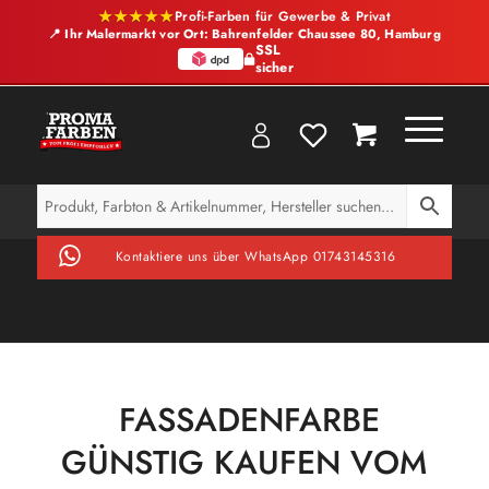
★★★★★
Profi-Farben für Gewerbe & Privat
📍 Ihr Malermarkt vor Ort: Bahrenfelder Chaussee 80, Hamburg
SSL
sicher
Kontaktiere uns über WhatsApp 01743145316
FASSADENFARBE
GÜNSTIG KAUFEN VOM