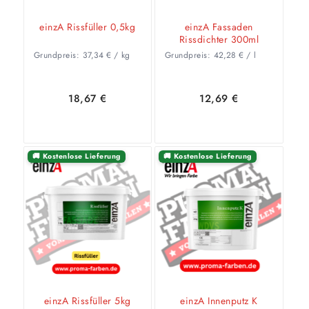
einzA Rissfüller 0,5kg
einzA Fassaden
Rissdichter 300ml
Grundpreis:
37,34
€
/
kg
Grundpreis:
42,28
€
/
l
18,67
€
12,69
€
🚚 Kostenlose Lieferung
🚚 Kostenlose Lieferung
Zeige
In den
Zeige
Details
Warenkorb
Details
einzA Rissfüller 5kg
einzA Innenputz K