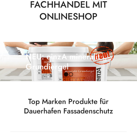
FACHHANDEL MIT
ONLINESHOP
Weiter
NEU: einzA mineralit
Grundiergel
1
2
Top Marken Produkte für
Dauerhafen Fassadenschutz