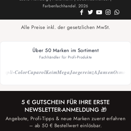
Farbenfachhandel. 2026
Alle Preise inkl. der gesetzlichen MwSt.
Über 50 Marken im Sortiment
Fachhändler für Profi-Produkte
li-Color
Caparol
Keim
Mega
Jaeger
einzA
Jansen
Osmo
Storc
5 € GUTSCHEIN FÜR IHRE ERSTE
NEWSLETTER-ANMELDUNG 🎁
Angebote, Profi-Tipps & neue Marken zuerst erfahren
– ab 50 € Bestellwert einlösbar.