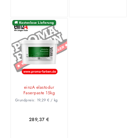
🚚 Kostenlose Lieferung
In den
Zeige
In den
Zeige
Warenkorb
Details
Warenkorb
Details
einzA elastodur
Faserpaste 15kg
Grundpreis:
19,29
€
/
kg
289,37
€