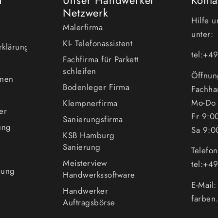
Netzwerk
Hilfe 
Malerfirma
unter:
KI- Telefonassistent
erklärung
tel:+
Fachfirma für Parkett
schleifen
Öffnun
enen
Bodenleger Firma
Fachha
Mo-Do 
Klempnerfirma
er
Fr 9:0
Sanierungsfirma
ung
Sa 9:0
KSB Hamburg
Sanierung
Telefo
Meisterview
tel:+
rung
Handwerkssoftware
E-Mail
Handwerker
farben
Auftragsbörse