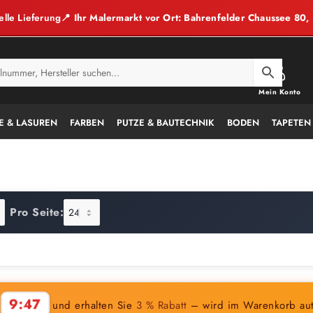
elle Lieferung
📍 Ihr Malermarkt vor Ort: Bahrenfelder Chaussee 80
Mein Konto
E & LASUREN
FARBEN
PUTZE & BAUTECHNIK
BODEN
TAPETEN
Pro Seite:
9:46
n
und erhalten Sie
3 % Rabatt
– wird im Warenkorb au