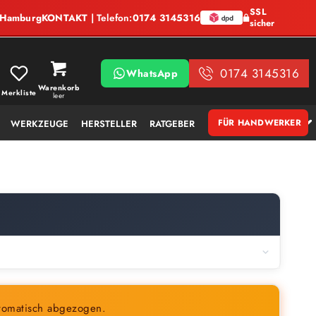
SSL
, Hamburg
KONTAKT
| Telefon:
0174 3145316
sicher
0174 3145316
WhatsApp
Warenkorb
Merkliste
leer
FÜR HANDWERKER
WERKZEUGE
HERSTELLER
RATGEBER
tomatisch abgezogen.