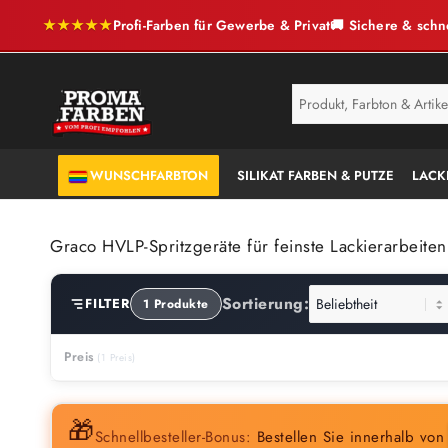
★★★★★
Profi-Farben für Gewerbe & Privat
🚚 Sichere & schn
SERVICE
ANTI-SCHIMMEL
WUNSCHFARBTON
SILIKAT FARBEN & PUTZE
LACK
Graco HVLP-Spritzgeräte für feinste Lackierarbeiten
Sortierung:
FILTER
1 Produkte
Preis
🎁
Schnellbesteller-Bonus:
Bestellen Sie innerhalb vo