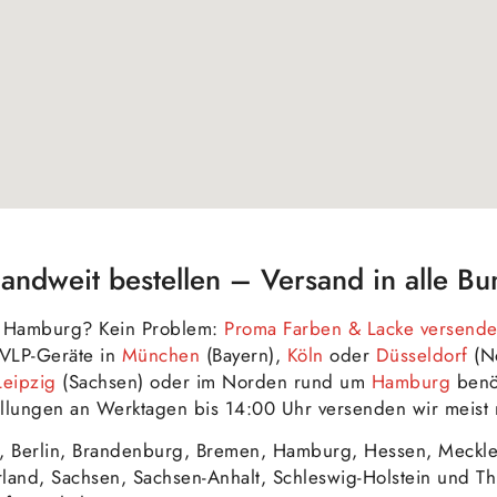
ndweit bestellen – Versand in alle Bu
in Hamburg? Kein Problem:
Proma Farben & Lacke versende
HVLP-Geräte in
München
(Bayern),
Köln
oder
Düsseldorf
(No
Leipzig
(Sachsen) oder im Norden rund um
Hamburg
benöt
llungen an Werktagen bis 14:00 Uhr versenden wir meist 
, Berlin, Brandenburg, Bremen, Hamburg, Hessen, Meckl
rland, Sachsen, Sachsen-Anhalt, Schleswig-Holstein und 