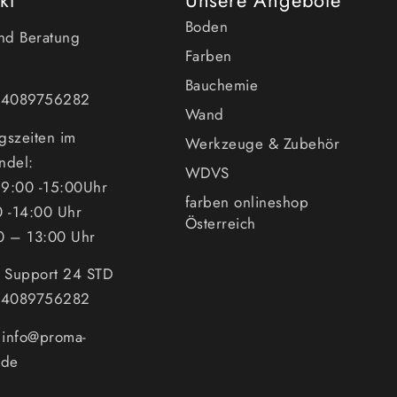
Boden
und Beratung
Farben
Bauchemie
494089756282
Wand
gszeiten im
Werkzeuge & Zubehör
ndel:
WDVS
9:00 -15:00Uhr
farben onlineshop
0 -14:00 Uhr
Österreich
0 – 13:00 Uhr
n Support 24 STD
494089756282
: info@proma-
.de