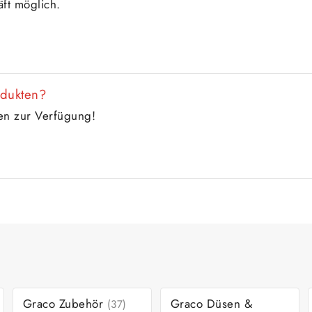
ft möglich.
odukten?
gen zur Verfügung!
Graco Zubehör
Graco Düsen &
(37)