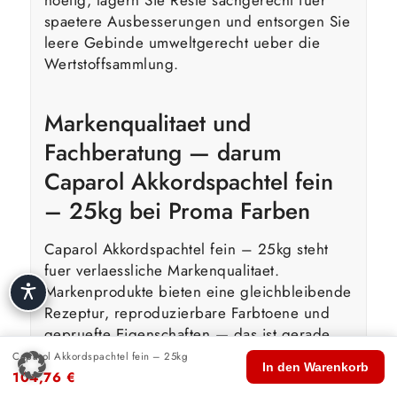
spaetere Ausbesserungen und entsorgen Sie
leere Gebinde umweltgerecht ueber die
Wertstoffsammlung.
Markenqualitaet und
Fachberatung — darum
Caparol Akkordspachtel fein
– 25kg bei Proma Farben
Caparol Akkordspachtel fein – 25kg steht
fuer verlaessliche Markenqualitaet.
Markenprodukte bieten eine gleichbleibende
Rezeptur, reproduzierbare Farbtoene und
gepruefte Eigenschaften — das ist gerade
bei groesseren Projekten und bei spaeteren
Caparol Akkordspachtel fein – 25kg
🏠
🛍️
🔍
🛒
👤
In den Warenkorb
Ausbesserungen entscheidend, weil sich
104,76
€
Start
Shop
Suche
Warenkorb
Konto