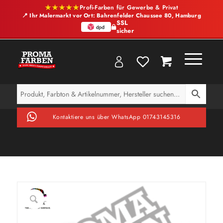
★★★★★
Profi-Farben für Gewerbe & Privat
📍 Ihr Malermarkt vor Ort: Bahrenfelder Chaussee 80, Hamburg
SSL
sicher
Kontaktiere uns über WhatsApp 01743145316