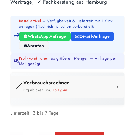
Werktage) ✓ Fachberatung aus Hamburg
Bestellartikel
– Verfügbarkeit & Lieferzeit mit 1 Klick
anfragen (Nachricht ist schon vorbereitet):
WhatsApp-Anfrage
E-Mail-Anfrage
Anrufen
Profi-Konditionen
ab größeren Mengen – Anfrage per
Mail genügt
Verbrauchsrechner
📐
▼
Ergiebigkeit: ca.
160 g/m²
GEBINDE-REICHWEITE IM ÜBERBLICK
Lieferzeit:
3 bis 7 Tage
25 kg
156 m²
bis ca.
1 Anstrich