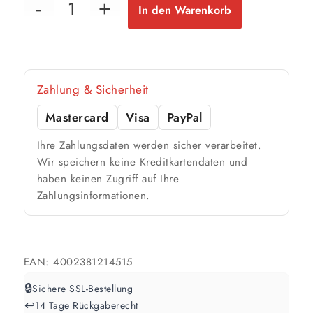
78 m²
bis ca.
In den Warenkorb
2 Anstriche
📏 Ihre Fläche
Zahlung & Sicherheit
m²
Mastercard
Visa
PayPal
🎨 Jetziger Zustand
Ihre Zahlungsdaten werden sicher verarbeitet.
Farbig / dunkel
Wir speichern keine Kreditkartendaten und
haben keinen Zugriff auf Ihre
2 Anstriche empfohlen
Zahlungsinformationen.
Weiß / hell
1 Anstrich reicht meist
EAN:
4002381214515
Werte sind Richtwerte und können je nach Untergrund und Werkzeug
🔒
Sichere SSL-Bestellung
abweichen. Für 10 % Reserve wird automatisch aufgerundet.
↩️
14 Tage Rückgaberecht