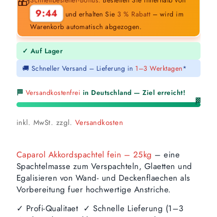
🎁
9:43
und erhalten Sie
3 % Rabatt
– wird im
Warenkorb automatisch abgezogen.
✓ Auf Lager
🚚 Schneller Versand – Lieferung in
1–3 Werktagen
*
🏁
Versandkostenfrei
in Deutschland — Ziel erreicht!
🏁
inkl. MwSt.
zzgl.
Versandkosten
Caparol Akkordspachtel fein – 25kg
– eine
Spachtelmasse zum Verspachteln, Glaetten und
Egalisieren von Wand- und Deckenflaechen als
Vorbereitung fuer hochwertige Anstriche.
✓ Profi-Qualitaet ✓ Schnelle Lieferung (1–3