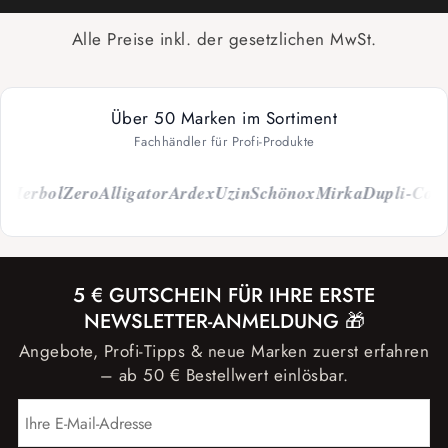
Alle Preise inkl. der gesetzlichen MwSt.
Über 50 Marken im Sortiment
Fachhändler für Profi-Produkte
erbol
Zero
Alligator
Ardex
Uzin
Schönox
Mirka
Dupli-Color
C
5 € GUTSCHEIN FÜR IHRE ERSTE
NEWSLETTER-ANMELDUNG 🎁
Angebote, Profi-Tipps & neue Marken zuerst erfahren
– ab 50 € Bestellwert einlösbar.