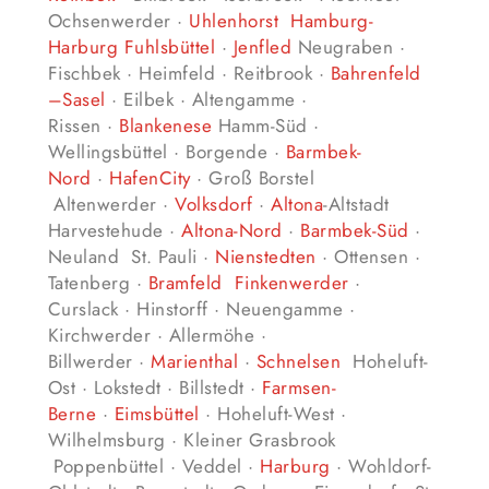
Ochsenwerder ·
Uhlenhorst
Hamburg-
Harburg
Fuhlsbüttel
·
Jenfled
Neugraben ·
Fischbek · Heimfeld · Reitbrook ·
Bahrenfeld
–
Sasel
· Eilbek · Altengamme ·
Rissen ·
Blankenese
Hamm-Süd ·
Wellingsbüttel · Borgende ·
Barmbek-
Nord
·
HafenCity
· Groß Borstel
Altenwerder ·
Volksdorf
·
Altona
-Altstadt
Harvestehude ·
Altona-Nord
·
Barmbek-Süd
·
Neuland St. Pauli ·
Nienstedten
· Ottensen ·
Tatenberg ·
Bramfeld
Finkenwerder
·
Curslack · Hinstorff · Neuengamme ·
Kirchwerder · Allermöhe ·
Billwerder ·
Marienthal
·
Schnelsen
Hoheluft-
Ost · Lokstedt · Billstedt ·
Farmsen-
Berne
·
Eimsbüttel
· Hoheluft-West ·
Wilhelmsburg · Kleiner Grasbrook
Poppenbüttel · Veddel ·
Harburg
· Wohldorf-