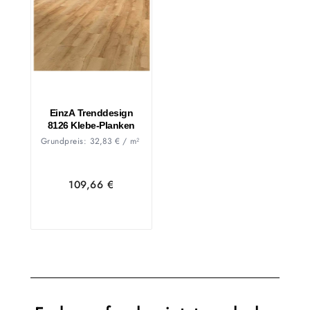
EinzA Trenddesign
8126 Klebe-Planken
Grundpreis:
32,83
€
/
m²
109,66
€
In den
Zeige
Warenkorb
Details