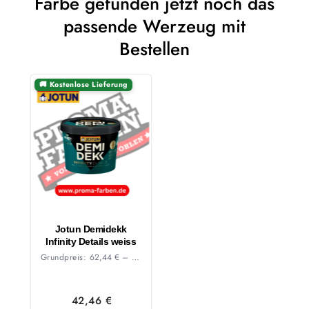
Farbe gefunden jetzt noch das
passende Werzeug mit
Bestellen
🚚 Kostenlose Lieferung
Jotun Demidekk
Infinity Details weiss
Grundpreis:
62,44
€
–
49,22
€
/
l
42,46
€