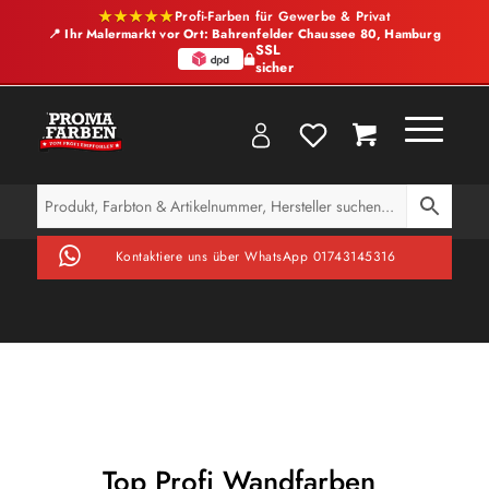
★★★★★
Profi-Farben für Gewerbe & Privat
📍 Ihr Malermarkt vor Ort: Bahrenfelder Chaussee 80, Hamburg
SSL
sicher
Kontaktiere uns über WhatsApp 01743145316
Top Profi Wandfarben