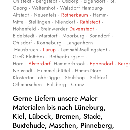
Ohlstedt · Bergstedt · Osdorp · Eigendorf · St.
Georg · Waltershof · Walsdorf Hamburg-
Altstadt · Neuenfels ·
Rotherbaum
· Hamm-
Mitte · Stellingen · Niendorf ·
Rahlstedt
·
Hohenfeld · Steinwerder
Duvenstedt
·
Eidelstedt · Marstorf · Moorburg · Bonndorf ·
Ohlsdorf · Ronneburg · Langenhorn
Hausbruch ·
Lurup
· Lemsahl-Mellingstedt ·
Groß Flotttbek · Rothenburgsort ·
Horn ·
Alsterdorf
Hammerbrook ·
Eppendorf
·
Berg
Neustadt · Hummelsbüttel · Hamm-Nord ·
Klostertor Lohbrügge · Steilshop · Solldorf ·
Othmarschen · Pulsberg · Cranz
Gerne Liefern unsere Maler
Materialen bis nach Lüneburg,
Kiel, Lübeck, Bremen, Stade,
Buxtehude, Maschen, Pinneberg,