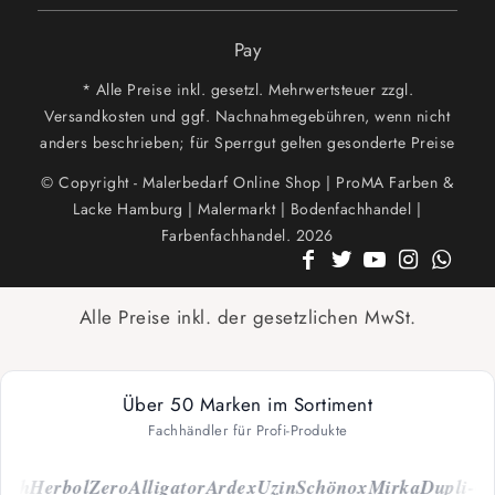
Pay
* Alle Preise inkl. gesetzl. Mehrwertsteuer zzgl.
Versandkosten und ggf. Nachnahmegebühren, wenn nicht
anders beschrieben; für Sperrgut gelten gesonderte Preise
© Copyright - Malerbedarf Online Shop | ProMA Farben &
Lacke Hamburg | Malermarkt | Bodenfachhandel |
Farbenfachhandel. 2026
Alle Preise inkl. der gesetzlichen MwSt.
Über 50 Marken im Sortiment
Fachhändler für Profi-Produkte
ch
Herbol
Zero
Alligator
Ardex
Uzin
Schönox
Mirka
Dupli-Col