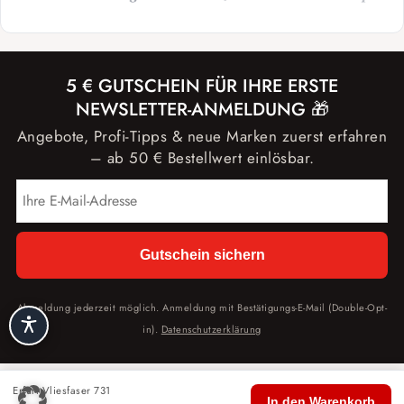
5 € GUTSCHEIN FÜR IHRE ERSTE
NEWSLETTER-ANMELDUNG 🎁
Angebote, Profi-Tipps & neue Marken zuerst erfahren
– ab 50 € Bestellwert einlösbar.
Gutschein sichern
Abmeldung jederzeit möglich. Anmeldung mit Bestätigungs-E-Mail (Double-Opt-
in).
Datenschutzerklärung
Erfurt Vliesfaser 731
🏠
🛍️
🔍
🛒
👤
In den Warenkorb