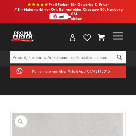
★★★★★
Profi-Farben für Gewerbe & Privat
📍 Ihr Malermarkt vor Ort: Bahrenfelder Chaussee 80, Hamburg
SSL
sicher
Kontaktiere uns über WhatsApp 01743145316