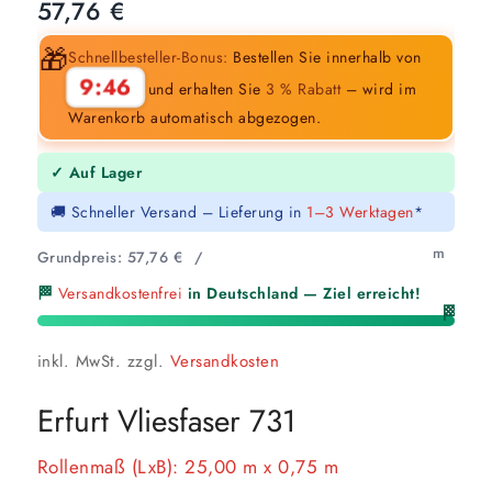
57,76
€
🎁
Schnellbesteller-Bonus:
Bestellen Sie innerhalb von
9:45
und erhalten Sie
3 % Rabatt
– wird im
Warenkorb automatisch abgezogen.
✓ Auf Lager
🚚 Schneller Versand – Lieferung in
1–3 Werktagen
*
m
Grundpreis:
57,76
€
/
🏁
Versandkostenfrei
in Deutschland — Ziel erreicht!
🏁
inkl. MwSt.
zzgl.
Versandkosten
Erfurt Vliesfaser 731
Rollenmaß (LxB): 25,00 m x 0,75 m