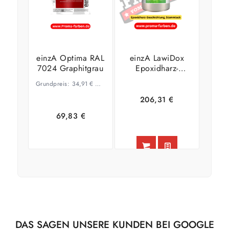
einzA Optima RAL
einzA LawiDox
7024 Graphitgrau
Epoxidharz-
Beschichtung RAL
Grundpreis:
34,91
€
–
20,13
€
/
l
8015
Kastanienbraun
206,31
€
69,83
€
In den
Zeige
Ausführung
Warenkorb
Details
wählen
DAS SAGEN UNSERE KUNDEN BEI GOOGLE