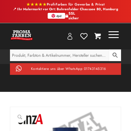
★★★★★
Profi-Farben für Gewerbe & Privat
📍 Ihr Malermarkt vor Ort: Bahrenfelder Chaussee 80, Hamburg
SSL
sicher
Kontaktiere uns über WhatsApp 01743145316