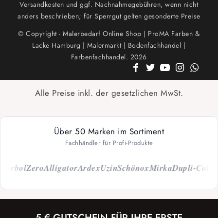
Versandkosten und ggf. Nachnahmegebühren, wenn nicht
anders beschrieben; für Sperrgut gelten gesonderte Preise
© Copyright - Malerbedarf Online Shop | ProMA Farben &
Lacke Hamburg | Malermarkt | Bodenfachhandel |
Farbenfachhandel. 2026
Alle Preise inkl. der gesetzlichen MwSt.
Über 50 Marken im Sortiment
Fachhändler für Profi-Produkte
bol
Zero
Alligator
Ardex
Uzin
Schönox
Mirka
Dupli-Color
Cap
5 € GUTSCHEIN FÜR IHRE ERSTE