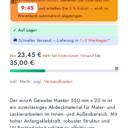
🎁
9:44
und erhalten Sie
3 % Rabatt
– wird im
Warenkorb automatisch abgezogen.
✓ Auf Lager
🚚 Schneller Versand – Lieferung in
1–3 Werktagen
*
23,45
€
Nur
mehr bis
kostenlosem Versand
(ab
35,00
€
)
🏁
inkl. MwSt.
zzgl.
Versandkosten
Der einzA Gewebe Masker 550 mm x 20 m ist
ein zuverlässiges Abdeckmaterial für Maler- und
Lackierarbeiten im Innen- und Außenbereich. Mit
hoher Anfangsklebkraft, robuster Struktur und
UV-Beständigkeit schützt es effektiv vor