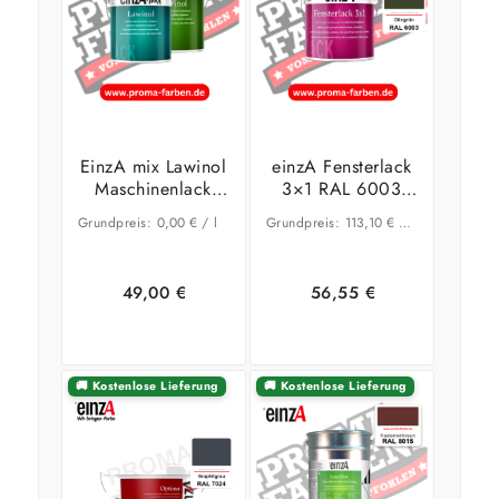
EinzA mix Lawinol
einzA Fensterlack
Maschinenlack
3×1 RAL 6003
RAL 6017 Maigrün
Olivgrün
Grundpreis:
0,00
€
/
l
Grundpreis:
113,10
€
–
60,21
€
/
l
49,00
€
56,55
€
🚚 Kostenlose Lieferung
🚚 Kostenlose Lieferung
Ausführung
Ausführung
wählen
wählen