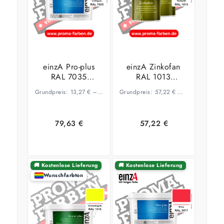
einzA Pro-plus
einzA Zinkofan
RAL 7035
RAL 1013
Lichtgrau
Perlweiß
Grundpreis:
13,27
€
–
10,34
€
Grundpreis:
/
l
57,22
€
–
44,61
€
/
l
79,63
€
57,22
€
🚚 Kostenlose Lieferung
🚚 Kostenlose Lieferung
Wunschfarbton
Ausführung
Ausführung
wählen
wählen