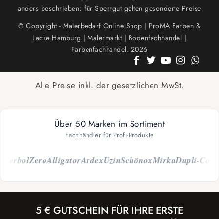
anders beschrieben; für Sperrgut gelten gesonderte Preise
© Copyright - Malerbedarf Online Shop | ProMA Farben &
Lacke Hamburg | Malermarkt | Bodenfachhandel |
Farbenfachhandel. 2026
Alle Preise inkl. der gesetzlichen MwSt.
Über 50 Marken im Sortiment
Fachhändler für Profi-Produkte
erbol
Zero
Alligator
Ardex
Uzin
Schönox
Mirka
Dupli-Color
Ca
5 € GUTSCHEIN FÜR IHRE ERSTE