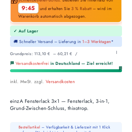
🎁
9:44
und erhalten Sie
3 % Rabatt
– wird im
Warenkorb automatisch abgezogen.
✓ Auf Lager
🚚 Schneller Versand – Lieferung in
1–3 Werktagen
*
l
Grundpreis:
113,10
€
–
60,21
€
/
🏁
Versandkostenfrei
in Deutschland — Ziel erreicht!
🏁
inkl. MwSt.
zzgl.
Versandkosten
einzA Fensterlack 3×1 — Fensterlack, 3-in-1,
Grund-Zwischen-Schluss, thixotrop.
Bestellartikel
– Verfügbarkeit & Lieferzeit mit 1 Klick