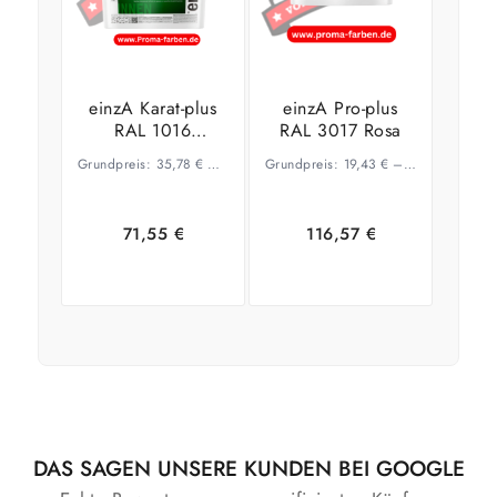
einzA Karat-plus
einzA Pro-plus
RAL 1016
RAL 3017 Rosa
Schwefelgelb
Grundpreis:
35,78
€
–
21,05
€
Grundpreis:
/
l
19,43
€
–
14,68
€
/
l
71,55
€
116,57
€
Ausführung
Ausführung
wählen
wählen
DAS SAGEN UNSERE KUNDEN BEI GOOGLE