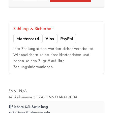
m²
🎨 Jetziger Zustand
Farbig / dunkel
Zahlung & Sicherheit
2 Anstriche empfohlen
Mastercard
Visa
PayPal
Weiß / hell
Ihre Zahlungsdaten werden sicher verarbeitet.
Wir speichern keine Kreditkartendaten und
1 Anstrich reicht meist
haben keinen Zugriff auf Ihre
Zahlungsinformationen.
Werte sind Richtwerte und können je nach Untergrund und Werkzeug
abweichen. Für 10 % Reserve wird automatisch aufgerundet.
EAN:
N/A
Artikelnummer:
EZA-FENS3X1-RAL9004
🔒
Sichere SSL-Bestellung
↩️
14 Tage Rückgaberecht