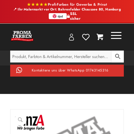
★★★★★
Profi-Farben für Gewerbe & Privat
📍 Ihr Malermarkt vor Ort: Bahrenfelder Chaussee 80, Hamburg
SSL
sicher
Kontaktiere uns über WhatsApp 01743145316