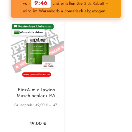
9:46
von
und erhalten Sie
3 % Rabatt
–
wird im Warenkorb automatisch abgezogen.
🚚 Kostenlose Lieferung
Wunschfarbton
EinzA mix Lawinol
Maschinenlack RAL
7038 Achatgrau
Grundpreis:
49,00
€
–
47,68
€
/
l
49,00
€