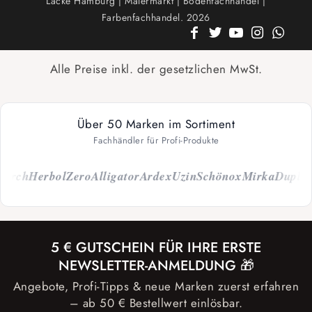
Lacke Hamburg | Malermarkt | Bodenfachhandel |
Farbenfachhandel. 2026
Alle Preise inkl. der gesetzlichen MwSt.
Über 50 Marken im Sortiment
Fachhändler für Profi-Produkte
torch
Herbol
Zero
Alligator
Ardex
Uzin
Schönox
Mirka
Dupli-C
5 € GUTSCHEIN FÜR IHRE ERSTE
NEWSLETTER-ANMELDUNG 🎁
Angebote, Profi-Tipps & neue Marken zuerst erfahren
– ab 50 € Bestellwert einlösbar.