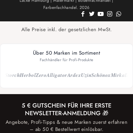
Lacke Hamburg | Malermarkt | Bodenfachhandel |
Farbenfachhandel. 2026
Alle Preise inkl. der gesetzlichen MwSt.
Über 50 Marken im Sortiment
Fachhändler für Profi-Produkte
o
Storch
Herbol
Zero
Alligator
Ardex
Uzin
Schönox
Mirka
Dupl
5 € GUTSCHEIN FÜR IHRE ERSTE
NEWSLETTER-ANMELDUNG 🎁
Angebote, Profi-Tipps & neue Marken zuerst erfahren
– ab 50 € Bestellwert einlösbar.