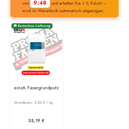
9:47
von
und erhalten Sie
3 % Rabatt
–
wird im Warenkorb automatisch abgezogen.
🚚 Kostenlose Lieferung
einzA Fasergrundputz
Grundpreis:
2,82
€
/
kg
35,19
€