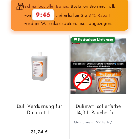
🎁
Schnellbesteller-Bonus:
Bestellen Sie innerhalb
9:45
von
und erhalten Sie
3 % Rabatt
–
wird im Warenkorb automatisch abgezogen.
🚚 Kostenlose Lieferung
Duli Verdünnung für
Dulimatt Isolierfarbe
Dulimatt 1L
14,3 L Raucherfarbe
Nikotinfarben
Grundpreis:
22,18
€
/
l
31,74
€