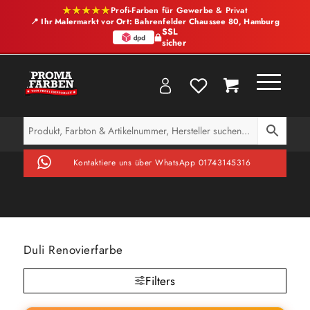
★★★★★
Profi-Farben für Gewerbe & Privat
📍 Ihr Malermarkt vor Ort: Bahrenfelder Chaussee 80, Hamburg
SSL
sicher
Kontaktiere uns über WhatsApp 01743145316
Duli Renovierfarbe
Filters