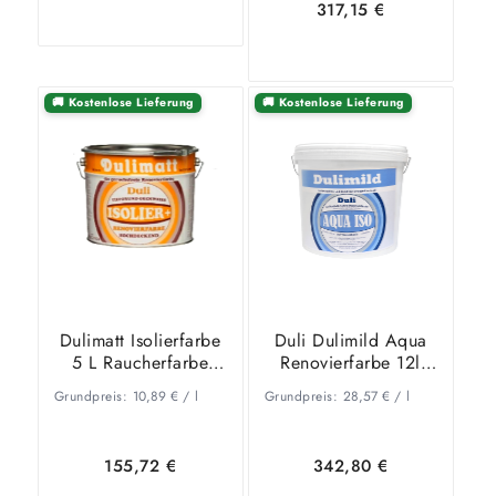
317,15
€
In den
Zeige
🚚 Kostenlose Lieferung
🚚 Kostenlose Lieferung
In den
Zeige
Warenkorb
Details
Warenkorb
Details
Dulimatt Isolierfarbe
Duli Dulimild Aqua
5 L Raucherfarbe
Renovierfarbe 12l
Nikotinfarben
weiss -Raucherfarbe
Grundpreis:
10,89
€
/
l
Grundpreis:
28,57
€
/
l
– Nikotinfarben
155,72
€
342,80
€