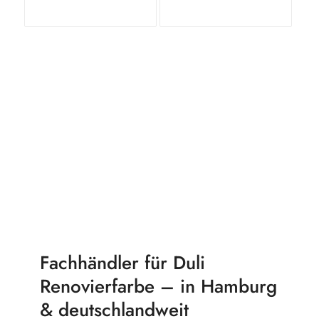
In den
Zeige
In den
Zeige
Warenkorb
Details
Warenkorb
Details
Fachhändler für Duli
Renovierfarbe – in Hamburg
& deutschlandweit