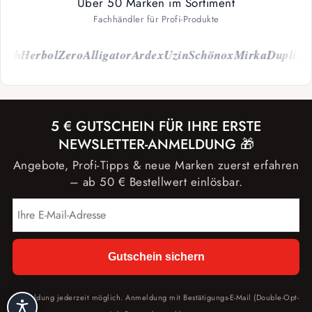
Über 50 Marken im Sortiment
Fachhändler für Profi-Produkte
ch
Herbol
Zero
Alligator
Ardex
Uzin
Schönox
Mirka
Dupli-Col
5 € GUTSCHEIN FÜR IHRE ERSTE
NEWSLETTER-ANMELDUNG 🎁
Angebote, Profi-Tipps & neue Marken zuerst erfahren
– ab 50 € Bestellwert einlösbar.
Gutschein sichern
Abmeldung jederzeit möglich. Anmeldung mit Bestätigungs-E-Mail (Double-Opt-