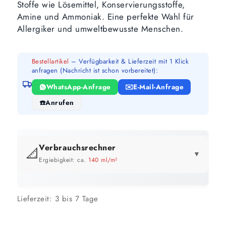
Stoffe wie Lösemittel, Konservierungsstoffe,
Amine und Ammoniak. Eine perfekte Wahl für
Allergiker und umweltbewusste Menschen.
Bestellartikel
– Verfügbarkeit & Lieferzeit mit 1 Klick
anfragen (Nachricht ist schon vorbereitet):
WhatsApp-Anfrage
E-Mail-Anfrage
Anrufen
Verbrauchsrechner
📐
▼
Ergiebigkeit: ca.
140 ml/m²
GEBINDE-REICHWEITE IM ÜBERBLICK
Preis pro Liter im Vergleich
Lieferzeit:
3 bis 7 Tage
Je größer das Gebinde, desto günstiger.
12,5 Liter
5 Liter
89 m²
36 m²
bis ca.
bis ca.
GEBINDE
GESAMT
PRO L
ERSPARNIS