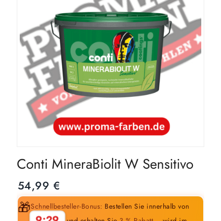
Conti MineraBiolit W Sensitivo
54,99
€
🎁
Schnellbesteller-Bonus:
Bestellen Sie innerhalb von
9:28
und erhalten Sie
3 % Rabatt
– wird im