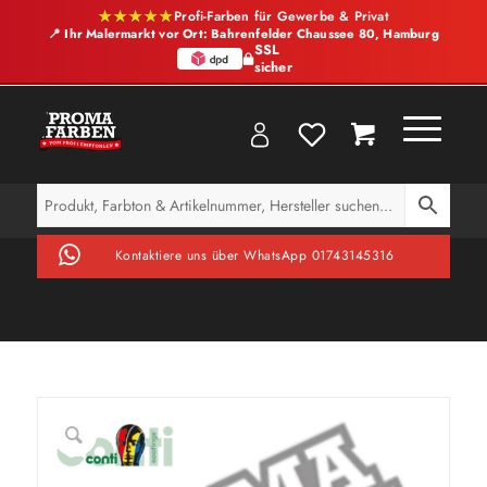
★★★★★
Profi-Farben für Gewerbe & Privat
📍 Ihr Malermarkt vor Ort: Bahrenfelder Chaussee 80, Hamburg
SSL
sicher
Kontaktiere uns über WhatsApp 01743145316