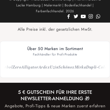
Lacke Hamburg | Malermarkt | Bodenfachhandel |
Farbenfachhandel. 2026
Alle Preise inkl. der gesetzlichen MwSt.
Über 50 Marken im Sortiment
Fachhändler für Profi-Produkte
bol
Zero
Alligator
Ardex
Uzin
Schönox
Mirka
Dupli-Color
Cap
5 € GUTSCHEIN FÜR IHRE ERSTE
NEWSLETTER-ANMELDUNG 🎁
Angebote, Profi-Tipps & neue Marken zuerst erfahren