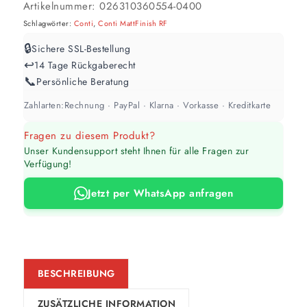
abweichen. Für 10 % Reserve wird automatisch aufgerundet.
Artikelnummer:
026310360554-0400
Schlagwörter:
Conti
,
Conti MattFinish RF
🔒
Sichere SSL-Bestellung
↩️
14 Tage Rückgaberecht
📞
Persönliche Beratung
Zahlarten:
Rechnung · PayPal · Klarna · Vorkasse · Kreditkarte
Fragen zu diesem Produkt?
Unser Kundensupport steht Ihnen für alle Fragen zur
Verfügung!
Jetzt per WhatsApp anfragen
BESCHREIBUNG
ZUSÄTZLICHE INFORMATION