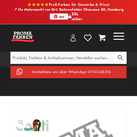
★★★★★
Profi-Farben für Gewerbe & Privat
📍 Ihr Malermarkt vor Ort: Bahrenfelder Chaussee 80, Hamburg
SSL
sicher
Kontaktiere uns über WhatsApp 01743145316