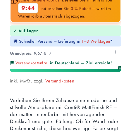
🎁
9:43
und erhalten Sie
3 % Rabatt
– wird im
Warenkorb automatisch abgezogen.
✓ Auf Lager
🚚 Schneller Versand – Lieferung in
1–3 Werktagen
*
l
Grundpreis:
9,67
€
/
🏁
Versandkostenfrei
in Deutschland — Ziel erreicht!
🏁
inkl. MwSt.
zzgl.
Versandkosten
Verleihen Sie Ihrem Zuhause eine moderne und
stilvolle Atmosphäre mit Conti® MattFinish RF –
der matten Innenfarbe mit hervorragender
Deckkraft und guter Füllung. Ob für Wand- oder
Deckenanstriche, diese hochwertige Farbe sorgt