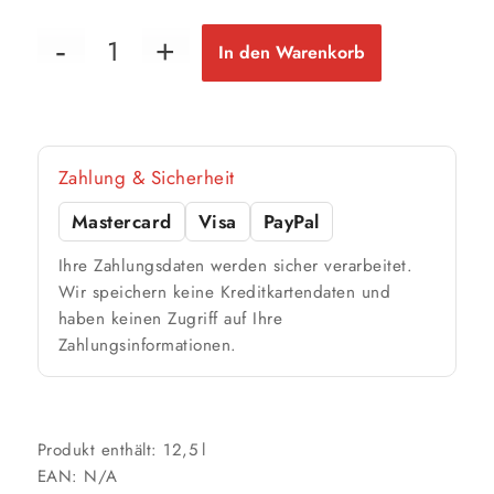
89 m²
bis ca.
1 Anstrich
45 m²
bis ca.
In den Warenkorb
2 Anstriche
📏 Ihre Fläche
Zahlung & Sicherheit
m²
Mastercard
Visa
PayPal
🎨 Jetziger Zustand
Ihre Zahlungsdaten werden sicher verarbeitet.
Farbig / dunkel
Wir speichern keine Kreditkartendaten und
haben keinen Zugriff auf Ihre
2 Anstriche empfohlen
Zahlungsinformationen.
Weiß / hell
1 Anstrich reicht meist
Produkt enthält: 12,5
l
EAN:
N/A
Werte sind Richtwerte und können je nach Untergrund und Werkzeug