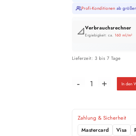
Profi-Konditionen
ab größer
Verbrauchsrechner
📐
Ergiebigkeit: ca.
160 ml/m²
GEBINDE-REICHWEITE IM ÜBERB
Lieferzeit:
3 bis 7 Tage
In den 
📏 Ihre Fläche
Zahlung & Sicherheit
Mastercard
Visa