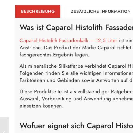
BESCHREIBUNG
ZUSÄTZLICHE INFORMATION
Was ist
Caparol
Histolith Fassade
Caparol Histolith Fassadenkalk – 12,5 Liter
ist ei
Anstriche. Das Produkt der Marke Caparol richtet
fachgerechtes Ergebnis legen.
Als mineralische Silikatfarbe verbindet Caparol H
Folgenden finden Sie alle wichtigen Informatione
Farbtoenen und Gebinden sowie Antworten auf die
Diese Produktseite ist als vollstaendiger Ratgeb
Auswahl, Vorbereitung und Anwendung abnehmen —
einsetzen koennen.
Wofuer eignet sich Caparol Histo
Caparol Histolith
Emulsionsfarbe – 10