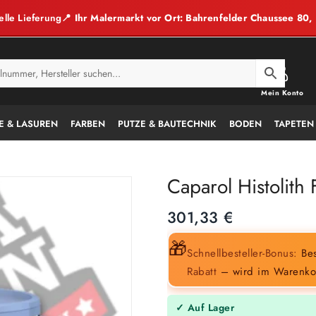
elle Lieferung
📍 Ihr Malermarkt vor Ort: Bahrenfelder Chaussee 80
Mein Konto
E & LASUREN
FARBEN
PUTZE & BAUTECHNIK
BODEN
TAPETEN
Caparol Histolith 
301,33
€
🎁
Schnellbesteller-Bonus:
Bes
Rabatt
– wird im Warenko
✓ Auf Lager