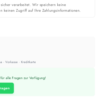
sicher verarbeitet. Wir speichern keine
n keinen Zugriff auf Ihre Zahlungsinformationen.
Weiß / hell
n
1 Anstrich reicht meist
ach Untergrund und Werkzeug abweichen. Für 10 % Reserve wird automatisch
aufgerundet.
a · Vorkasse · Kreditkarte
für alle Fragen zur Verfügung!
fragen