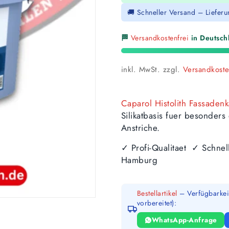
🚚 Schneller Versand – Liefer
🏁
Versandkostenfrei
in Deutschl
inkl. MwSt.
zzgl.
Versandkost
Caparol Histolith Fassadenk
Silikatbasis fuer besonder
Anstriche.
✓ Profi-Qualitaet ✓ Schne
Hamburg
Bestellartikel
– Verfügbarkeit
vorbereitet):
WhatsApp-Anfrage