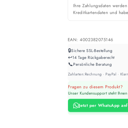
🎨 Jetziger Zustand
Ihre Zahlungsdaten werden 
Kreditkartendaten und habe
Farbig / dunkel
2 Anstriche empfohle
Werte sind Richtwerte und können je n
EAN:
4002382075146
🔒
Sichere SSL-Bestellung
↩️
14 Tage Rückgaberecht
📞
Persönliche Beratung
Zahlarten:
Rechnung · PayPal · Klarn
Fragen zu diesem Produkt?
Unser Kundensupport steht Ihnen 
Jetzt per WhatsApp an