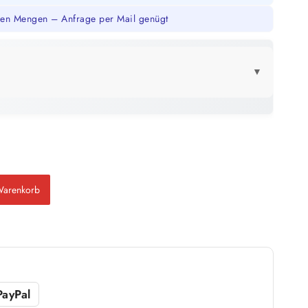
en Mengen – Anfrage per Mail genügt
▼
LICK
12,5 Liter
78 m²
bis ca.
1 Anstrich
39 m²
Warenkorb
bis ca.
2 Anstriche
m²
PayPal