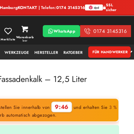
SSL
, Hamburg
KONTAKT
| Telefon:
0174 3145316
sicher
0174 3145316
WhatsApp
Warenkorb
Merkliste
leer
FÜR HANDWERKER
WERKZEUGE
HERSTELLER
RATGEBER
Fassadenkalk – 12,5 Liter
9:45
tellen Sie innerhalb von
und erhalten Sie
3 %
rb automatisch abgezogen.