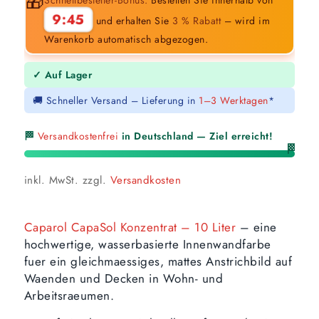
🎁
9:44
und erhalten Sie
3 % Rabatt
– wird im
Warenkorb automatisch abgezogen.
✓ Auf Lager
🚚 Schneller Versand – Lieferung in
1–3 Werktagen
*
🏁
Versandkostenfrei
in Deutschland — Ziel erreicht!
🏁
inkl. MwSt.
zzgl.
Versandkosten
Caparol CapaSol Konzentrat – 10 Liter
– eine
hochwertige, wasserbasierte Innenwandfarbe
fuer ein gleichmaessiges, mattes Anstrichbild auf
Waenden und Decken in Wohn- und
Arbeitsraeumen.