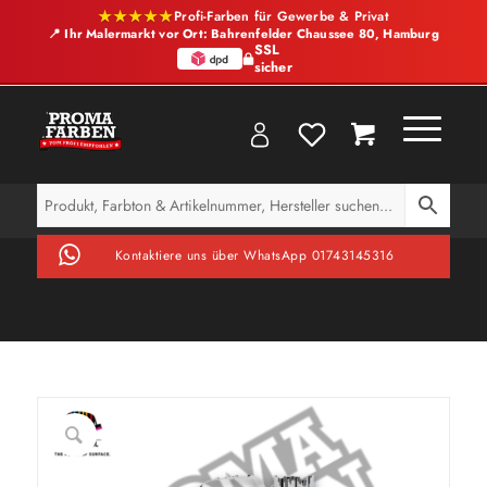
★★★★★
Profi-Farben für Gewerbe & Privat
📍 Ihr Malermarkt vor Ort: Bahrenfelder Chaussee 80, Hamburg
SSL
sicher
Kontaktiere uns über WhatsApp 01743145316