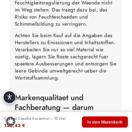
Feuchtigkeitsregulierung der Waende nicht
im Weg stehen. Das traegt dazu bei, das
Risiko von Feuchteschaeden und
Schimmelbildung zu verringern.
Achten Sie beim Kauf auf die Angaben des
Herstellers zu Emissionen und Inhaltsstoffen.
Verarbeiten Sie nur so viel Material wie
noetig, lagern Sie Reste sachgerecht fuer
spaetere Ausbesserungen und entsorgen Sie
leere Gebinde umweltgerecht ueber die
Wertstoffsammlung.
Markenqualitaet und
Fachberatung — darum
Caparol CapaSol Konzentrat
Caparol CapaSol Konzentrat – 10 Liter
🏠
🛍️
🔍
🛒
👤
In den Warenkorb
– 10 Liter bei Proma Farben
152,43
€
Start
Shop
Suche
Warenkorb
Konto