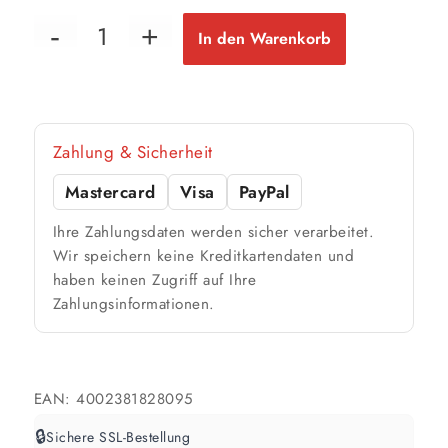
1 Anstrich
36 m²
bis ca.
In den Warenkorb
2 Anstriche
📏 Ihre Fläche
Zahlung & Sicherheit
m²
Mastercard
Visa
PayPal
🎨 Jetziger Zustand
Ihre Zahlungsdaten werden sicher verarbeitet.
Farbig / dunkel
Wir speichern keine Kreditkartendaten und
haben keinen Zugriff auf Ihre
2 Anstriche empfohlen
Zahlungsinformationen.
Weiß / hell
1 Anstrich reicht meist
EAN:
4002381828095
Werte sind Richtwerte und können je nach Untergrund und Werkzeug
🔒
Sichere SSL-Bestellung
abweichen. Für 10 % Reserve wird automatisch aufgerundet.