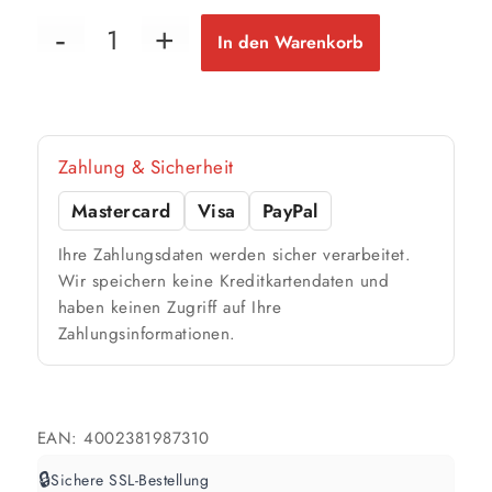
1 Anstrich
54 m²
bis ca.
In den Warenkorb
2 Anstriche
📏 Ihre Fläche
Zahlung & Sicherheit
m²
Mastercard
Visa
PayPal
🎨 Jetziger Zustand
Ihre Zahlungsdaten werden sicher verarbeitet.
Farbig / dunkel
Wir speichern keine Kreditkartendaten und
haben keinen Zugriff auf Ihre
2 Anstriche empfohlen
Zahlungsinformationen.
Weiß / hell
1 Anstrich reicht meist
EAN:
4002381987310
Werte sind Richtwerte und können je nach Untergrund und Werkzeug
🔒
Sichere SSL-Bestellung
abweichen. Für 10 % Reserve wird automatisch aufgerundet.