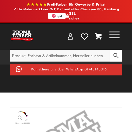
★★★★★
Profi-Farben für Gewerbe & Privat
📍 Ihr Malermarkt vor Ort: Bahrenfelder Chaussee 80, Hamburg
SSL
sicher
Kontaktiere uns über WhatsApp 01743145316