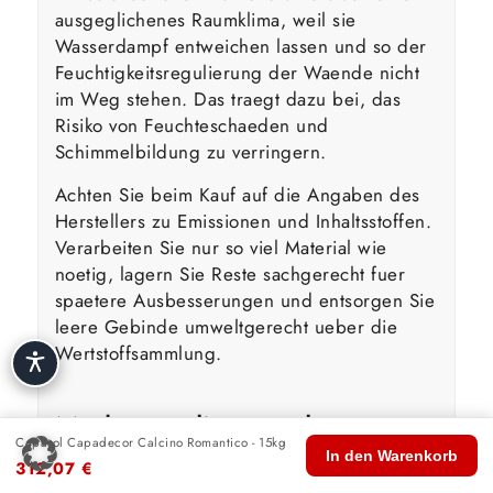
ausgeglichenes Raumklima, weil sie
Wasserdampf entweichen lassen und so der
Feuchtigkeitsregulierung der Waende nicht
im Weg stehen. Das traegt dazu bei, das
Risiko von Feuchteschaeden und
Schimmelbildung zu verringern.
Achten Sie beim Kauf auf die Angaben des
Herstellers zu Emissionen und Inhaltsstoffen.
Verarbeiten Sie nur so viel Material wie
noetig, lagern Sie Reste sachgerecht fuer
spaetere Ausbesserungen und entsorgen Sie
leere Gebinde umweltgerecht ueber die
Wertstoffsammlung.
Markenqualitaet und
Caparol Capadecor Calcino Romantico - 15kg
🏠
🛍️
🔍
🛒
👤
Fachberatung — darum
In den Warenkorb
312,07
€
Start
Shop
Suche
Warenkorb
Konto